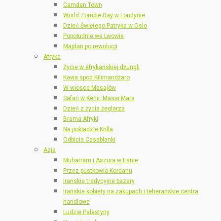
Camden Town
World Zombie Day w Londynie
Dzień Świętego Patryka w Oslo
Popołudnie we Lwowie
Majdan po rewolucji
Afryka
Życie w afrykańskiej dżungli
Kawa spod Kilimandżaro
W wiosce Masajów
Safari w Kenii: Masai Mara
Dzień z życia żeglarza
Brama Afryki
Na pokładzie Krilla
Odbicia Casablanki
Azja
Muharram i Aszura w Iranie
Przez pustkowia Kordanu
Irańskie tradycyjne bazary
Irańskie kobiety na zakupach i teherańskie centra
handlowe
Ludzie Palestyny