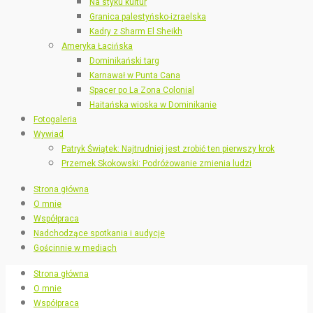
Na styku kultur
Granica palestyńsko-izraelska
Kadry z Sharm El Sheikh
Ameryka Łacińska
Dominikański targ
Karnawał w Punta Cana
Spacer po La Zona Colonial
Haitańska wioska w Dominikanie
Fotogaleria
Wywiad
Patryk Świątek: Najtrudniej jest zrobić ten pierwszy krok
Przemek Skokowski: Podróżowanie zmienia ludzi
Strona główna
O mnie
Współpraca
Nadchodzące spotkania i audycje
Gościnnie w mediach
Strona główna
O mnie
Współpraca