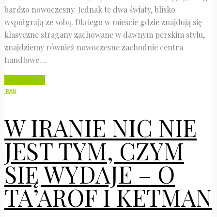
bardzo nowoczesny. Jednak te dwa światy, blisko
współgrają ze sobą. Dlatego w mieście gdzie znajdują się
klasyczne stragany zachowane w dawnym perskim stylu,
znajdziemy również nowoczesne zachodnie centra
handlowe....
Czytaj dalej
IRAN
W IRANIE NIC NIE
JEST TYM, CZYM
SIĘ WYDAJE – O
TA’AROF I KETMAN