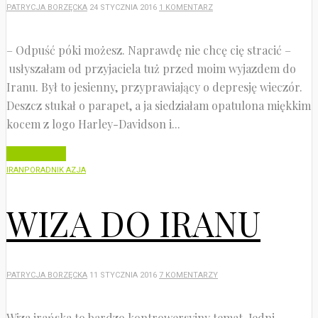
PATRYCJA BORZĘCKA
24 STYCZNIA 2016
1 KOMENTARZ
– Odpuść póki możesz. Naprawdę nie chcę cię stracić –
usłyszałam od przyjaciela tuż przed moim wyjazdem do
Iranu. Był to jesienny, przyprawiający o depresję wieczór.
Deszcz stukał o parapet, a ja siedziałam opatulona miękkim
kocem z logo Harley-Davidson i...
Czytaj dalej
IRAN
PORADNIK AZJA
WIZA DO IRANU
PATRYCJA BORZĘCKA
11 STYCZNIA 2016
7 KOMENTARZY
Wiza irańska to bardzo kontrowersyjny temat. Jedni