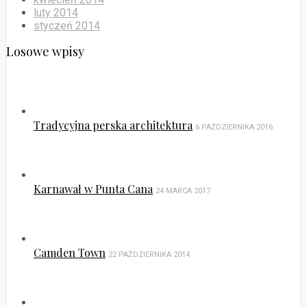
Tradycyjna perska architektura
6 PAŹDZIERNIKA 2016
Karnawał w Punta Cana
24 MARCA 2017
Camden Town
22 PAŹDZIERNIKA 2014
Ludzie Dominikany
13 LIPCA 2017
Facebook
Twitter
Instagram
Copyright 2020 © Patrycja Borzecka.