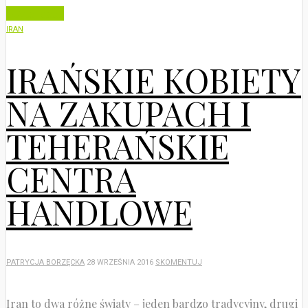
Czytaj dalej
IRAN
IRAŃSKIE KOBIETY
NA ZAKUPACH I
TEHERAŃSKIE
CENTRA
HANDLOWE
PATRYCJA BORZĘCKA
28 WRZEŚNIA 2016
SKOMENTUJ
Iran to dwa różne światy – jeden bardzo tradycyjny, drugi