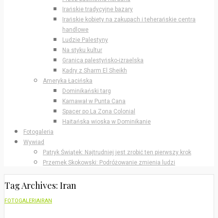
Irańskie tradycyjne bazary
Irańskie kobiety na zakupach i teherańskie centra
handlowe
Ludzie Palestyny
Na styku kultur
Granica palestyńsko-izraelska
Kadry z Sharm El Sheikh
Ameryka Łacińska
Dominikański targ
Karnawał w Punta Cana
Spacer po La Zona Colonial
Haitańska wioska w Dominikanie
Fotogaleria
Wywiad
Patryk Świątek: Najtrudniej jest zrobić ten pierwszy krok
Przemek Skokowski: Podróżowanie zmienia ludzi
Tag Archives: Iran
FOTOGALERIA
IRAN