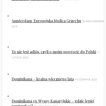
Amsterdam: Europejska Stolica Grzechu
29 PAŹDZIERNIKA
2014
To nie jest adiós, czyli o moim powrocie do Polski
11
LUTEGO 2024
Dominikana – kraina wiecznego lata
19 CZERWCA 2022
Dominikana vs. Wyspy Kanaryjskie – gdzie lepiej
zamieszkać?
21 LISTOPADA 2020
Rozświetlasz moje życie, czyli o wyrażaniu emocji w