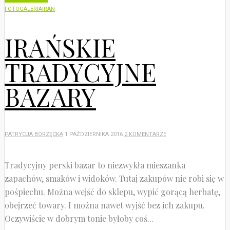
FOTOGALERIA
IRAN
IRAŃSKIE
TRADYCYJNE
BAZARY
PATRYCJA BORZĘCKA
1 PAŹDZIERNIKA 2016
2 KOMENTARZE
Tradycyjny perski bazar to niezwykła mieszanka
zapachów, smaków i widoków. Tutaj zakupów nie robi się w
pośpiechu. Można wejść do sklepu, wypić gorącą herbatę,
obejrzeć towary. I można nawet wyjść bez ich zakupu.
Oczywiście w dobrym tonie byłoby coś...