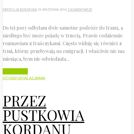
PATRYCJA BORZĘCKA
25 WRZEŚNIA 2016
2 KOMENTARZE
Do tej pory odbyłam dwie samotne podróże do Iranu, a
niedługo być może pojadę w trzecią. Prawie codziennie
rozmawiam z Irańczykami. Często widuję się również z
tymi, którzy przebywają na emigracji. I właściwie nie ma
miesiąca, bym nie odwiedzała...
Czytaj dalej
FOTOREPORTAŻ AZJA
IRAN
PRZEZ
PUSTKOWIA
KORDANU