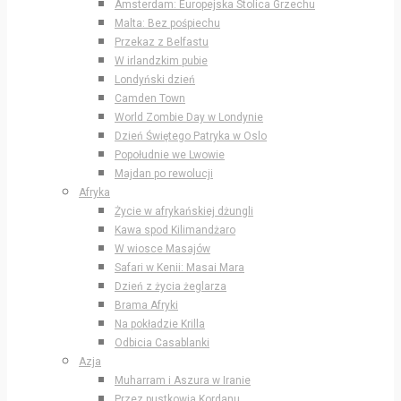
Amsterdam: Europejska Stolica Grzechu
Malta: Bez pośpiechu
Przekaz z Belfastu
W irlandzkim pubie
Londyński dzień
Camden Town
World Zombie Day w Londynie
Dzień Świętego Patryka w Oslo
Popołudnie we Lwowie
Majdan po rewolucji
Afryka
Życie w afrykańskiej dżungli
Kawa spod Kilimandżaro
W wiosce Masajów
Safari w Kenii: Masai Mara
Dzień z życia żeglarza
Brama Afryki
Na pokładzie Krilla
Odbicia Casablanki
Azja
Muharram i Aszura w Iranie
Przez pustkowia Kordanu