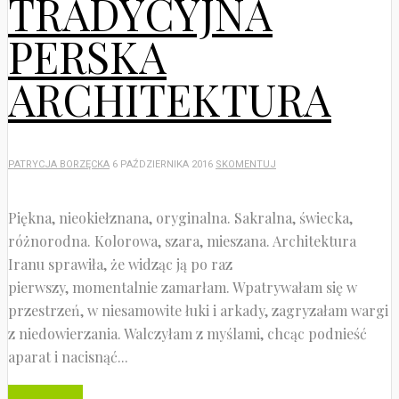
TRADYCYJNA
PERSKA
ARCHITEKTURA
PATRYCJA BORZĘCKA
6 PAŹDZIERNIKA 2016
SKOMENTUJ
Piękna, nieokiełznana, oryginalna. Sakralna, świecka,
różnorodna. Kolorowa, szara, mieszana. Architektura
Iranu sprawiła, że widząc ją po raz
pierwszy, momentalnie zamarłam. Wpatrywałam się w
przestrzeń, w niesamowite łuki i arkady, zagryzałam wargi
z niedowierzania. Walczyłam z myślami, chcąc podnieść
aparat i nacisnąć...
Czytaj dalej