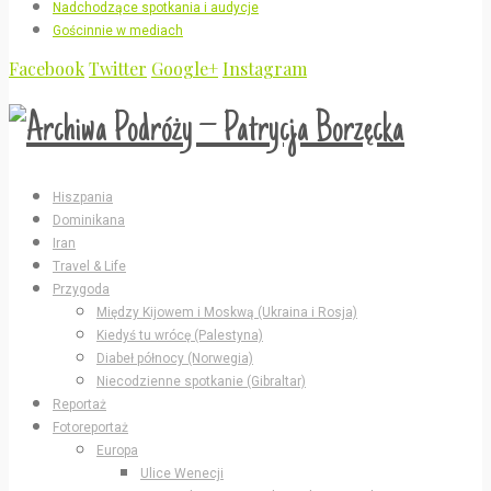
Nadchodzące spotkania i audycje
Gościnnie w mediach
Facebook
Twitter
Google+
Instagram
Hiszpania
Dominikana
Iran
Travel & Life
Przygoda
Między Kijowem i Moskwą (Ukraina i Rosja)
Kiedyś tu wrócę (Palestyna)
Diabeł północy (Norwegia)
Niecodzienne spotkanie (Gibraltar)
Reportaż
Fotoreportaż
Europa
Ulice Wenecji