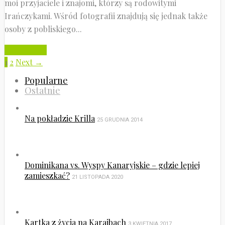
moi przyjaciele i znajomi, którzy są rodowitymi
Irańczykami. Wśród fotografii znajdują się jednak także
osoby z pobliskiego...
Czytaj dalej
1
2
Next →
Popularne
Ostatnie
Na pokładzie Krilla
25 GRUDNIA 2014
Dominikana vs. Wyspy Kanaryjskie – gdzie lepiej
zamieszkać?
21 LISTOPADA 2020
Kartka z życia na Karaibach
3 KWIETNIA 2017