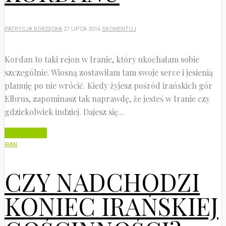
PATRYCJA BORZĘCKA
27 LIPCA 2016
SKOMENTUJ
Kordan to taki rejon w Iranie, który ukochałam sobie
szczególnie. Wiosną zostawiłam tam swoje serce i jesienią
planuję po nie wrócić. Kiedy żyjesz pośród irańskich gór
Elbrus, zapominasz tak naprawdę, że jesteś w Iranie czy
gdziekolwiek indziej. Dajesz się...
Czytaj dalej
IRAN
CZY NADCHODZI
KONIEC IRAŃSKIEJ