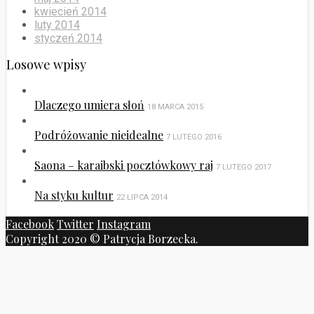
kwiecień 2014
luty 2014
styczeń 2014
Losowe wpisy
Dlaczego umiera słoń
18 MARCA 2015
Podróżowanie nieidealne
7 LUTEGO 2016
Saona – karaibski pocztówkowy raj
7 LUTEGO 2017
Na styku kultur
22 LIPCA 2014
Facebook
Twitter
Instagram
Copyright 2020 © Patrycja Borzecka.