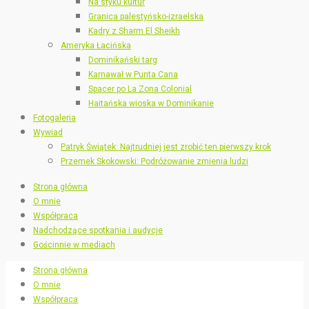
Na styku kultur
Granica palestyńsko-izraelska
Kadry z Sharm El Sheikh
Ameryka Łacińska
Dominikański targ
Karnawał w Punta Cana
Spacer po La Zona Colonial
Haitańska wioska w Dominikanie
Fotogaleria
Wywiad
Patryk Świątek: Najtrudniej jest zrobić ten pierwszy krok
Przemek Skokowski: Podróżowanie zmienia ludzi
Strona główna
O mnie
Współpraca
Nadchodzące spotkania i audycje
Gościnnie w mediach
Strona główna
O mnie
Współpraca