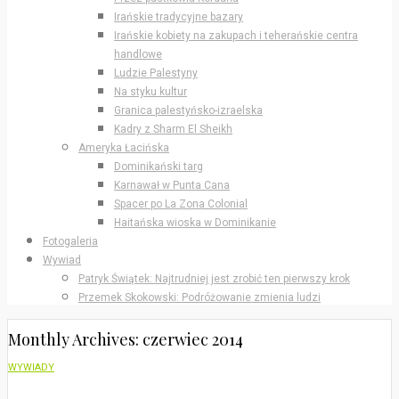
Irańskie tradycyjne bazary
Irańskie kobiety na zakupach i teherańskie centra
handlowe
Ludzie Palestyny
Na styku kultur
Granica palestyńsko-izraelska
Kadry z Sharm El Sheikh
Ameryka Łacińska
Dominikański targ
Karnawał w Punta Cana
Spacer po La Zona Colonial
Haitańska wioska w Dominikanie
Fotogaleria
Wywiad
Patryk Świątek: Najtrudniej jest zrobić ten pierwszy krok
Przemek Skokowski: Podróżowanie zmienia ludzi
Monthly Archives: czerwiec 2014
WYWIADY