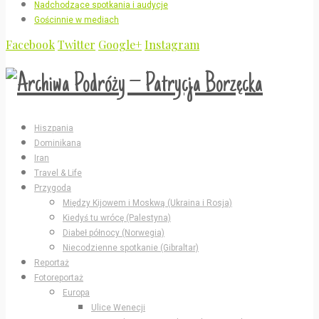
Nadchodzące spotkania i audycje
Gościnnie w mediach
Facebook
Twitter
Google+
Instagram
Hiszpania
Dominikana
Iran
Travel & Life
Przygoda
Między Kijowem i Moskwą (Ukraina i Rosja)
Kiedyś tu wrócę (Palestyna)
Diabeł północy (Norwegia)
Niecodzienne spotkanie (Gibraltar)
Reportaż
Fotoreportaż
Europa
Ulice Wenecji