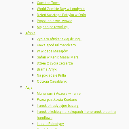
Camden Town
World Zombie Day w Londynie
Dzień Świętego Patryka w Oslo
Popołudnie we Lwowie
Majdan po rewolucji
Afryka
Życie w afrykańskiej dżungli
Kawa spod Kilimandżaro
W wiosce Masajów
Safari w Kenii: Masai Mara
Dzień z życia żeglarza
Brama Afryki
Na pokładzie Krilla
Odbicia Casablanki
Azja
Muharram i Aszura w Iranie
Przez pustkowia Kordanu
Irańskie tradycyjne bazary
Irańskie kobiety na zakupach i teherańskie centra
handlowe
Ludzie Palestyny