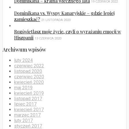
Dominikana – kraina wiecznego lata
19 CZERWCA 2022
Dominikana vs. Wyspy Kanaryjskie – gdzie lepiej
zamieszkać?
21 LISTOPADA 2020
Rozświetlasz moje życie, czyli o wyrażaniu emocji w
Hiszpanii
13 CZERWCA 2020
Archiwum wpisów
luty 2024
czerwiec 2022
listopad 2020
czerwiec 2020
kwiecień 2020
maj 2019
kwiecień 2019
listopad 2017
lipiec 2017
kwiecień 2017
marzec 2017
luty 2017
styczeń 2017