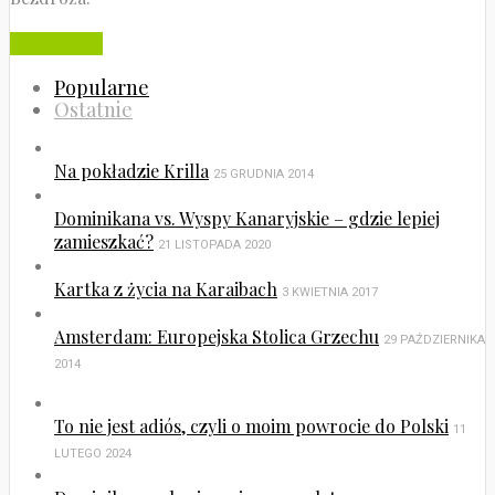
Czytaj dalej
Popularne
Ostatnie
Na pokładzie Krilla
25 GRUDNIA 2014
Dominikana vs. Wyspy Kanaryjskie – gdzie lepiej
zamieszkać?
21 LISTOPADA 2020
Kartka z życia na Karaibach
3 KWIETNIA 2017
Amsterdam: Europejska Stolica Grzechu
29 PAŹDZIERNIKA
2014
To nie jest adiós, czyli o moim powrocie do Polski
11
LUTEGO 2024