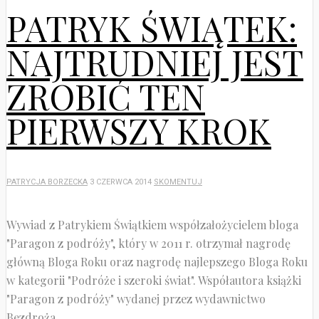
PATRYK ŚWIĄTEK:
NAJTRUDNIEJ JEST
ZROBIĆ TEN
PIERWSZY KROK
PATRYCJA BORZECKA
3 CZERWCA 2014
SKOMENTUJ
Wywiad z Patrykiem Świątkiem współzałożycielem bloga
"Paragon z podróży", który w 2011 r. otrzymał nagrodę
główną Bloga Roku oraz nagrodę najlepszego Bloga Roku
w kategorii "Podróże i szeroki świat". Współautora książki
"Paragon z podróży" wydanej przez wydawnictwo
Bezdroża.