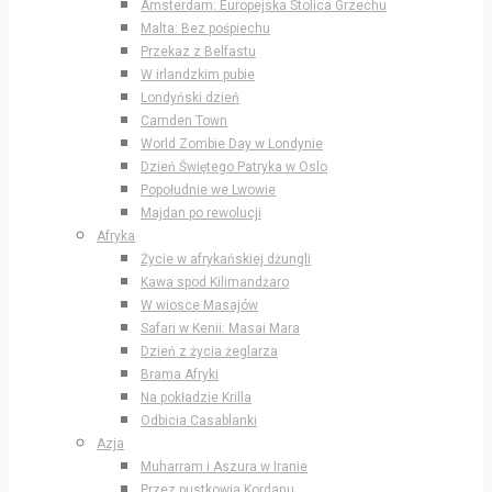
Amsterdam: Europejska Stolica Grzechu
Malta: Bez pośpiechu
Przekaz z Belfastu
W irlandzkim pubie
Londyński dzień
Camden Town
World Zombie Day w Londynie
Dzień Świętego Patryka w Oslo
Popołudnie we Lwowie
Majdan po rewolucji
Afryka
Życie w afrykańskiej dżungli
Kawa spod Kilimandżaro
W wiosce Masajów
Safari w Kenii: Masai Mara
Dzień z życia żeglarza
Brama Afryki
Na pokładzie Krilla
Odbicia Casablanki
Azja
Muharram i Aszura w Iranie
Przez pustkowia Kordanu