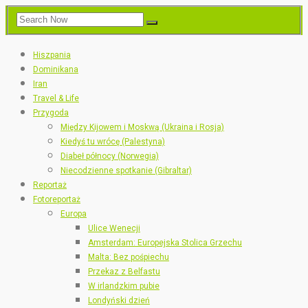
Hiszpania
Dominikana
Iran
Travel & Life
Przygoda
Między Kijowem i Moskwą (Ukraina i Rosja)
Kiedyś tu wrócę (Palestyna)
Diabeł północy (Norwegia)
Niecodzienne spotkanie (Gibraltar)
Reportaż
Fotoreportaż
Europa
Ulice Wenecji
Amsterdam: Europejska Stolica Grzechu
Malta: Bez pośpiechu
Przekaz z Belfastu
W irlandzkim pubie
Londyński dzień