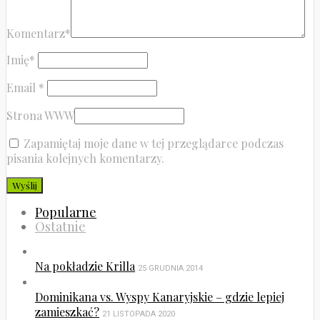
Komentarz
*
Imię
*
Email
*
Strona WWW
Zapamiętaj moje dane w tej przeglądarce podczas
pisania kolejnych komentarzy.
Popularne
Ostatnie
Na pokładzie Krilla
25 GRUDNIA 2014
Dominikana vs. Wyspy Kanaryjskie – gdzie lepiej
zamieszkać?
21 LISTOPADA 2020