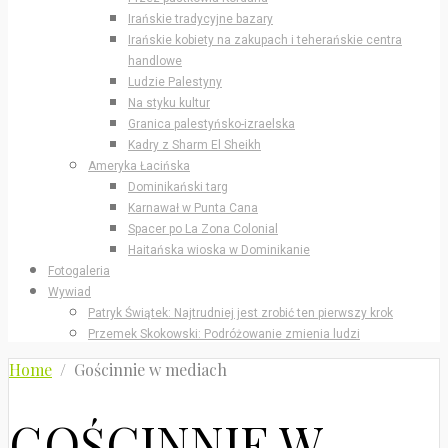
Irańskie tradycyjne bazary
Irańskie kobiety na zakupach i teherańskie centra
handlowe
Ludzie Palestyny
Na styku kultur
Granica palestyńsko-izraelska
Kadry z Sharm El Sheikh
Ameryka Łacińska
Dominikański targ
Karnawał w Punta Cana
Spacer po La Zona Colonial
Haitańska wioska w Dominikanie
Fotogaleria
Wywiad
Patryk Świątek: Najtrudniej jest zrobić ten pierwszy krok
Przemek Skokowski: Podróżowanie zmienia ludzi
Home
/ Gościnnie w mediach
GOŚCINNIE W