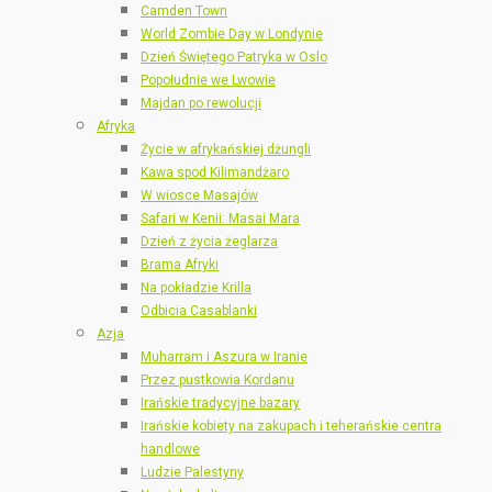
Camden Town
World Zombie Day w Londynie
Dzień Świętego Patryka w Oslo
Popołudnie we Lwowie
Majdan po rewolucji
Afryka
Życie w afrykańskiej dżungli
Kawa spod Kilimandżaro
W wiosce Masajów
Safari w Kenii: Masai Mara
Dzień z życia żeglarza
Brama Afryki
Na pokładzie Krilla
Odbicia Casablanki
Azja
Muharram i Aszura w Iranie
Przez pustkowia Kordanu
Irańskie tradycyjne bazary
Irańskie kobiety na zakupach i teherańskie centra
handlowe
Ludzie Palestyny