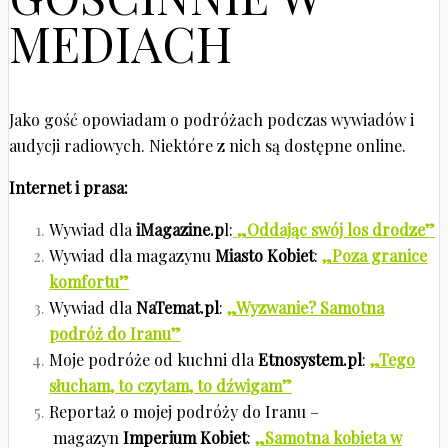
MEDIACH
Jako gość opowiadam o podróżach podczas wywiadów i
audycji radiowych. Niektóre z nich są dostępne online.
Internet i prasa:
Wywiad dla
iMagazine.p
l:
„Oddając swój los drodze”
Wywiad dla magazynu
Miasto Kobiet
:
„Poza granice
komfortu”
Wywiad dla
NaTemat.pl
:
„Wyzwanie? Samotna
podróż do Iranu”
Moje podróże od kuchni dla
Etnosystem.pl
:
„Tego
słucham, to czytam, to dźwigam”
Reportaż o mojej podróży do Iranu –
magazyn
Imperium Kobiet
:
„Samotna kobieta w