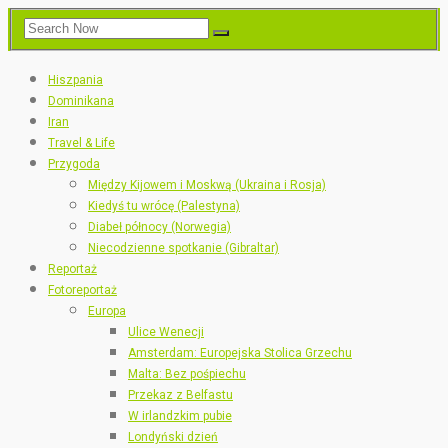
Hiszpania
Dominikana
Iran
Travel & Life
Przygoda
Między Kijowem i Moskwą (Ukraina i Rosja)
Kiedyś tu wrócę (Palestyna)
Diabeł północy (Norwegia)
Niecodzienne spotkanie (Gibraltar)
Reportaż
Fotoreportaż
Europa
Ulice Wenecji
Amsterdam: Europejska Stolica Grzechu
Malta: Bez pośpiechu
Przekaz z Belfastu
W irlandzkim pubie
Londyński dzień