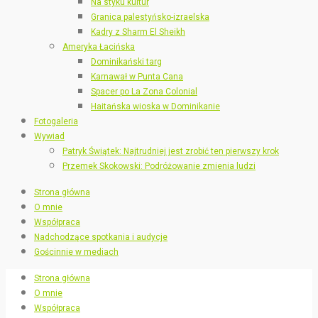
Na styku kultur
Granica palestyńsko-izraelska
Kadry z Sharm El Sheikh
Ameryka Łacińska
Dominikański targ
Karnawał w Punta Cana
Spacer po La Zona Colonial
Haitańska wioska w Dominikanie
Fotogaleria
Wywiad
Patryk Świątek: Najtrudniej jest zrobić ten pierwszy krok
Przemek Skokowski: Podróżowanie zmienia ludzi
Strona główna
O mnie
Współpraca
Nadchodzące spotkania i audycje
Gościnnie w mediach
Strona główna
O mnie
Współpraca