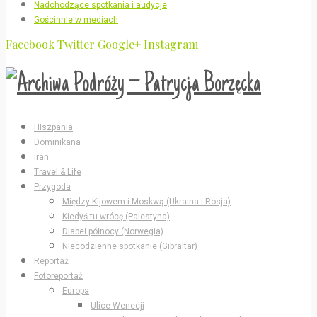
Nadchodzące spotkania i audycje
Gościnnie w mediach
Facebook
Twitter
Google+
Instagram
Hiszpania
Dominikana
Iran
Travel & Life
Przygoda
Między Kijowem i Moskwą (Ukraina i Rosja)
Kiedyś tu wrócę (Palestyna)
Diabeł północy (Norwegia)
Niecodzienne spotkanie (Gibraltar)
Reportaż
Fotoreportaż
Europa
Ulice Wenecji