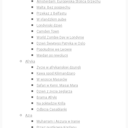
Amsterdam: Europejska Stolica Grzechu
Malta: Bez pośpiechu
Przekaz z Belfastu
W irlandzkim pubie
Londyński dzień
Camden Town
World Zombie Day w Londynie
Dzień Świętego Patryka w Oslo
Popołudnie we Lwowie
Majdan po rewolucji
Afryka
Życie w afrykańskiej dżungli
Kawa spod Kilimandżaro
W wiosce Masajów
Safari w Kenii: Masai Mara
Dzień z życia żeglarza
Brama Afryki
Na pokładzie Krilla
Odbicia Casablanki
Azja
Muharram i Aszura w Iranie
Przez pustkowia Kordanu