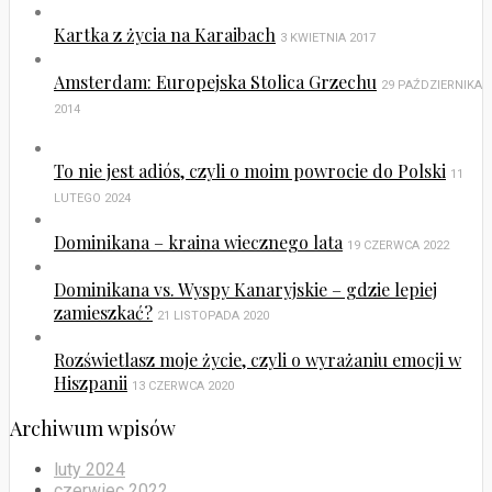
Kartka z życia na Karaibach
3 KWIETNIA 2017
Amsterdam: Europejska Stolica Grzechu
29 PAŹDZIERNIKA
2014
To nie jest adiós, czyli o moim powrocie do Polski
11
LUTEGO 2024
Dominikana – kraina wiecznego lata
19 CZERWCA 2022
Dominikana vs. Wyspy Kanaryjskie – gdzie lepiej
zamieszkać?
21 LISTOPADA 2020
Rozświetlasz moje życie, czyli o wyrażaniu emocji w
Hiszpanii
13 CZERWCA 2020
Archiwum wpisów
luty 2024
czerwiec 2022