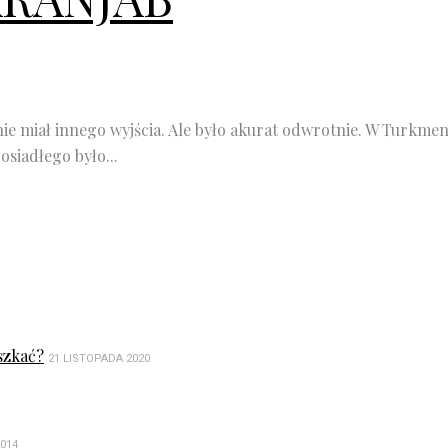
ie miał innego wyjścia. Ale było akurat odwrotnie. W Turkmenii 
siadłego było...
szkać?
21 LISTOPADA 2020
2014