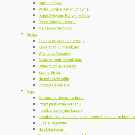
Camden Town
World Zombie Day w Londynie
Dzień Świętego Patryka w Oslo
Popołudnie we Lwowie
Majdan po rewolucji
Afryka
Życie w afrykańskiej dżungli
Kawa spod Kilimandżaro
W wiosce Masajów
Safari w Kenii: Masai Mara
Dzień z życia żeglarza
Brama Afryki
Na pokładzie Krilla
Odbicia Casablanki
Azja
Muharram i Aszura w Iranie
Przez pustkowia Kordanu
Irańskie tradycyjne bazary
Irańskie kobiety na zakupach i teherańskie centra handlo
Ludzie Palestyny
Na styku kultur