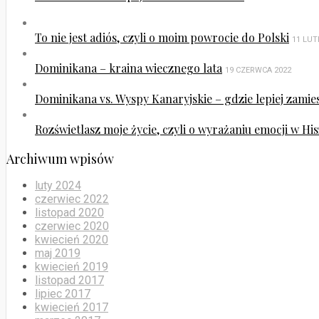
To nie jest adiós, czyli o moim powrocie do Polski
11 LUT
Dominikana – kraina wiecznego lata
19 CZERWCA 2022
Dominikana vs. Wyspy Kanaryjskie – gdzie lepiej zamie
Rozświetlasz moje życie, czyli o wyrażaniu emocji w His
Archiwum wpisów
luty 2024
czerwiec 2022
listopad 2020
czerwiec 2020
kwiecień 2020
maj 2019
kwiecień 2019
listopad 2017
lipiec 2017
kwiecień 2017