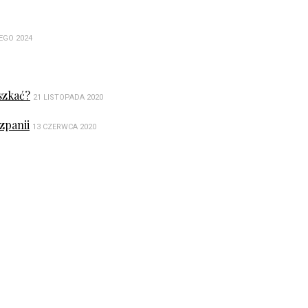
EGO 2024
szkać?
21 LISTOPADA 2020
zpanii
13 CZERWCA 2020