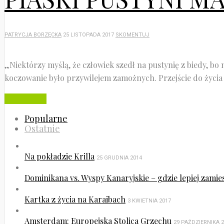
PATRYCJA BORZĘCKA
25 LISTOPADA 2017
SKOMENTUJ
„Niektórzy myślą, że człowiek szedł na pustynię z biedy, bo n
koczowanie było przywilejem zamożnych. Przejście do życia o
Czytaj dalej
Popularne
Ostatnie
Na pokładzie Krilla
25 GRUDNIA 2014
Dominikana vs. Wyspy Kanaryjskie – gdzie lepiej zamie
Kartka z życia na Karaibach
3 KWIETNIA 2017
Amsterdam: Europejska Stolica Grzechu
29 PAŹDZIERNIKA 