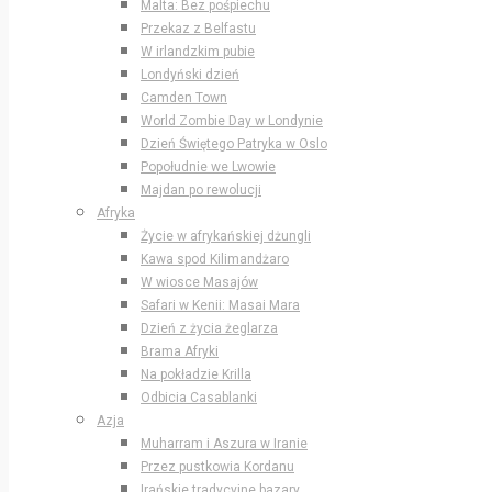
Malta: Bez pośpiechu
Przekaz z Belfastu
W irlandzkim pubie
Londyński dzień
Camden Town
World Zombie Day w Londynie
Dzień Świętego Patryka w Oslo
Popołudnie we Lwowie
Majdan po rewolucji
Afryka
Życie w afrykańskiej dżungli
Kawa spod Kilimandżaro
W wiosce Masajów
Safari w Kenii: Masai Mara
Dzień z życia żeglarza
Brama Afryki
Na pokładzie Krilla
Odbicia Casablanki
Azja
Muharram i Aszura w Iranie
Przez pustkowia Kordanu
Irańskie tradycyjne bazary