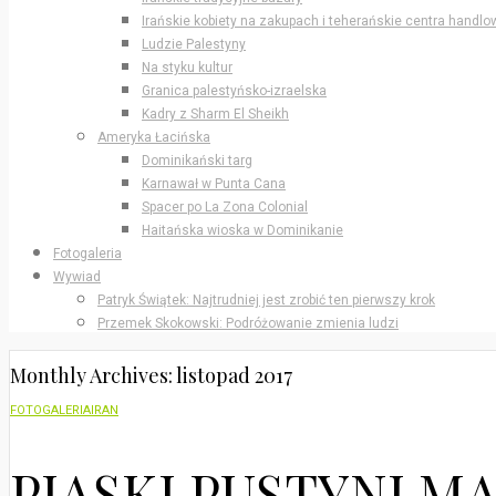
Irańskie kobiety na zakupach i teherańskie centra handlo
Ludzie Palestyny
Na styku kultur
Granica palestyńsko-izraelska
Kadry z Sharm El Sheikh
Ameryka Łacińska
Dominikański targ
Karnawał w Punta Cana
Spacer po La Zona Colonial
Haitańska wioska w Dominikanie
Fotogaleria
Wywiad
Patryk Świątek: Najtrudniej jest zrobić ten pierwszy krok
Przemek Skokowski: Podróżowanie zmienia ludzi
Monthly Archives: listopad 2017
FOTOGALERIA
IRAN
PIASKI PUSTYNI M