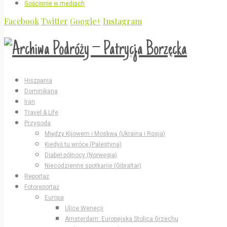
Gościnnie w mediach
Facebook
Twitter
Google+
Instagram
Hiszpania
Dominikana
Iran
Travel & Life
Przygoda
Między Kijowem i Moskwą (Ukraina i Rosja)
Kiedyś tu wrócę (Palestyna)
Diabeł północy (Norwegia)
Niecodzienne spotkanie (Gibraltar)
Reportaż
Fotoreportaż
Europa
Ulice Wenecji
Amsterdam: Europejska Stolica Grzechu