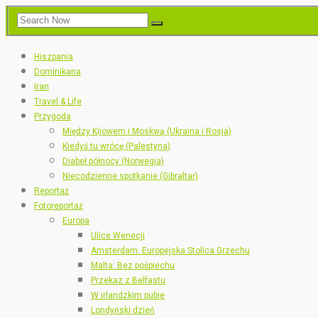
Hiszpania
Dominikana
Iran
Travel & Life
Przygoda
Między Kijowem i Moskwą (Ukraina i Rosja)
Kiedyś tu wrócę (Palestyna)
Diabeł północy (Norwegia)
Niecodzienne spotkanie (Gibraltar)
Reportaż
Fotoreportaż
Europa
Ulice Wenecji
Amsterdam: Europejska Stolica Grzechu
Malta: Bez pośpiechu
Przekaz z Belfastu
W irlandzkim pubie
Londyński dzień