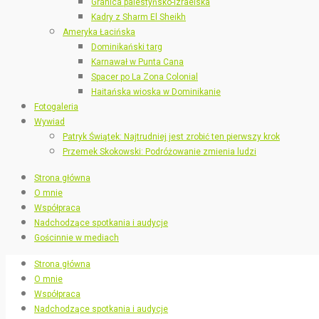
Granica palestyńsko-izraelska
Kadry z Sharm El Sheikh
Ameryka Łacińska
Dominikański targ
Karnawał w Punta Cana
Spacer po La Zona Colonial
Haitańska wioska w Dominikanie
Fotogaleria
Wywiad
Patryk Świątek: Najtrudniej jest zrobić ten pierwszy krok
Przemek Skokowski: Podróżowanie zmienia ludzi
Strona główna
O mnie
Współpraca
Nadchodzące spotkania i audycje
Gościnnie w mediach
Strona główna
O mnie
Współpraca
Nadchodzące spotkania i audycje