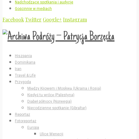
Nadchodzące spotkania i audycje
Gościnnie w mediach
Facebook
Twitter
Google+
Instagram
Hiszpania
Dominikana
Iran
Travel & Life
Przygoda
Między Kijowem i Moskwą (Ukraina i Rosja)
Kiedyś tu wrócę (Palestyna)
Diabeł północy (Norwegia)
Niecodzienne spotkanie (Gibraltar)
Reportaż
Fotoreportaż
Europa
Ulice Wenecji