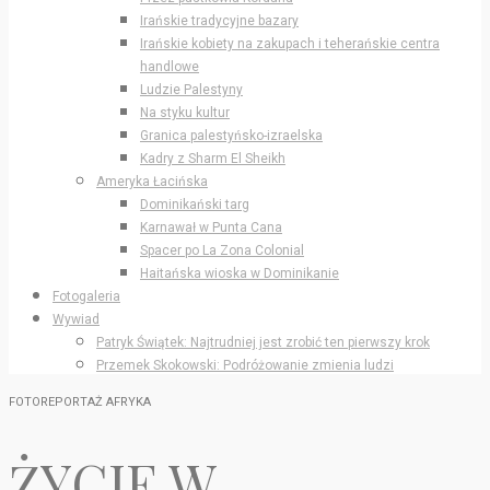
Irańskie tradycyjne bazary
Irańskie kobiety na zakupach i teherańskie centra
handlowe
Ludzie Palestyny
Na styku kultur
Granica palestyńsko-izraelska
Kadry z Sharm El Sheikh
Ameryka Łacińska
Dominikański targ
Karnawał w Punta Cana
Spacer po La Zona Colonial
Haitańska wioska w Dominikanie
Fotogaleria
Wywiad
Patryk Świątek: Najtrudniej jest zrobić ten pierwszy krok
Przemek Skokowski: Podróżowanie zmienia ludzi
FOTOREPORTAŻ AFRYKA
ŻYCIE W