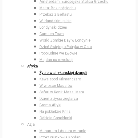
Amsterdam: Europejska Stolica Grzechu
Malta: Bez pośpiechu
Przekaz z Belfastu
W irlandzkim pubie
Londyński dzień
Camden Town
World Zombie Day w Londynie
Dzień Świętego Patryka w Oslo
Popołudnie we Lwowie
Majdan po rewolucji
Afryka
Życie w afrykańskiej dżungli
Kawa spod Kilimandżaro
W wiosce Masajów
Safari w Kenii: Masai Mara
Dzień z życia żeglarza
Brama Afryki
Na pokładzie Krilla
Odbicia Casablanki
Azja
Muharram i Aszura w Iranie
Przez pustkowia Kordanu