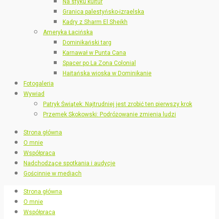
Na styku kultur
Granica palestyńsko-izraelska
Kadry z Sharm El Sheikh
Ameryka Łacińska
Dominikański targ
Karnawał w Punta Cana
Spacer po La Zona Colonial
Haitańska wioska w Dominikanie
Fotogaleria
Wywiad
Patryk Świątek: Najtrudniej jest zrobić ten pierwszy krok
Przemek Skokowski: Podróżowanie zmienia ludzi
Strona główna
O mnie
Współpraca
Nadchodzące spotkania i audycje
Gościnnie w mediach
Strona główna
O mnie
Współpraca