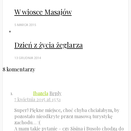
W wiosce Masajów
5 MARCA 2015
Dzień z życia żeglarza
13 GRUDNIA 2014
8 komentarzy
Ibazela
Reply
7 kwietnia 2015 at 13:51
Super! Piękne miejsce, choć chyba chciałabym, by
pozostało nieodkryte przez masową turystykę
zachodu… :(
A mam takie pytanie – czy Sisina i Busolo chodzą do