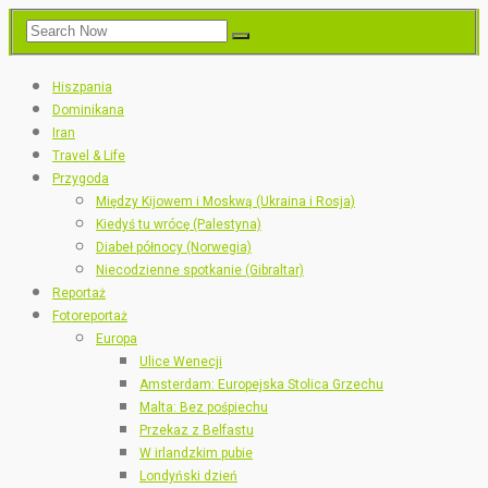
Hiszpania
Dominikana
Iran
Travel & Life
Przygoda
Między Kijowem i Moskwą (Ukraina i Rosja)
Kiedyś tu wrócę (Palestyna)
Diabeł północy (Norwegia)
Niecodzienne spotkanie (Gibraltar)
Reportaż
Fotoreportaż
Europa
Ulice Wenecji
Amsterdam: Europejska Stolica Grzechu
Malta: Bez pośpiechu
Przekaz z Belfastu
W irlandzkim pubie
Londyński dzień