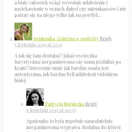
a biały człowiek wciąż wywołuje zdziwienie i
zaciekawienie w oczach dzieci czy mieszkańców i nie
patrzy się na niego tylko jak na portfel…
Agnieszka /Zależna w podróży
Reply
5 kwietnia 2015 at 22:13
A jak się tam dostałaś? Jakaś wycieczka
turystyczna/zorganizowana czy sama jeździłaś po
kraju? Interesuje mnie jak bardzo osada jest
autentyczna, jak bardzo byli zdziwieni widokiem
białej.
Patrycja Borzęcka
Reply
6 kwietnia 2015 at 00:37
Agnieszko to była zupełnie samodzielnie
zorganizowana wyprawa. Rodzina do której