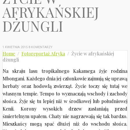
AFRYKAŃSKIEJ
DŻUNGLI
1 KWIETNIA 2015
8 KOMENTARZY
Home
/
Fotoreportaż Afryka
/ Życie w afrykańskiej
dżungli
Na skraju lasu tropikalnego Kakamega żyje rodzina
Mbongani. Każdego dnia jej członkowie zajmują się uprawą
herbaty oraz hodowlą zwierząt. Życie toczy się tutaj we
własnym tempie. Tempo to wyznaczają wschody i zachody
słońca. Żyje się tu lepiej niż w środkowej lub południowej
Kenii. Korony wysokich drzew zasłaniają przed
śmiertelnym upałem. Chaty nie nagrzewają się tak bardzo.
Mieszkańcy mogą spać dłużej niż do wschodu słońca.