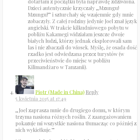
dotarłam z początku była naprawdę zdziwiona.
Dzieci autentycznie krzyczały „Mzungu!
Mzungu!” i szturchały się wzajemnie gdy mnie
zobaczyły. Z całej rodziny jedynie Joel znał język
angielski. W trakcie kilkudniowego pobytu w
pobliżu Kakamegi widziałam jeszcze dwoje
białych ludzi, którzy jednak eksplorowali sam
las i nie zbaczali do wiosek. Myślę, że osada dość
rzadko jest odwiedzana przez turystów (w
przeciwieństwie do miejsc w pobliżu
Kilimandżaro w Tanzanii).
Piotr (Made in China)
Reply
5 kwietnia 2015 at 17:49
„Joel zaprasza mnie do drugiego domu, w którym
trzyma nasiona różnych roślin. Z zaangażowaniem
pokazuje mi wszystkie nasiona tłumacząc co później z
nich wykiełkuje.”