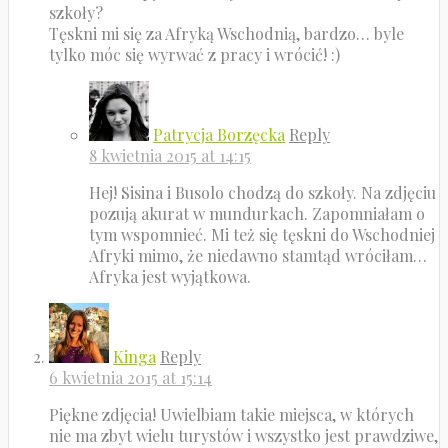
szkoły?
Tęskni mi się za Afryką Wschodnią, bardzo… byle
tylko móc się wyrwać z pracy i wrócić! :)
Patrycja Borzęcka
Reply
8 kwietnia 2015 at 14:15
Hej! Sisina i Busolo chodzą do szkoły. Na zdjęciu
pozują akurat w mundurkach. Zapomniałam o
tym wspomnieć. Mi też się tęskni do Wschodniej
Afryki mimo, że niedawno stamtąd wróciłam…
Afryka jest wyjątkowa.
Kinga
Reply
6 kwietnia 2015 at 15:14
Piękne zdjęcia! Uwielbiam takie miejsca, w których
nie ma zbyt wielu turystów i wszystko jest prawdziwe,