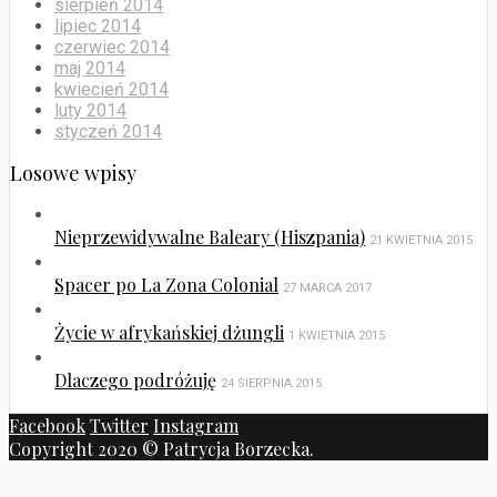
sierpień 2014
lipiec 2014
czerwiec 2014
maj 2014
kwiecień 2014
luty 2014
styczeń 2014
Losowe wpisy
Nieprzewidywalne Baleary (Hiszpania)
21 KWIETNIA 2015
Spacer po La Zona Colonial
27 MARCA 2017
Życie w afrykańskiej dżungli
1 KWIETNIA 2015
Dlaczego podróżuję
24 SIERPNIA 2015
Facebook
Twitter
Instagram
Copyright 2020 © Patrycja Borzecka.