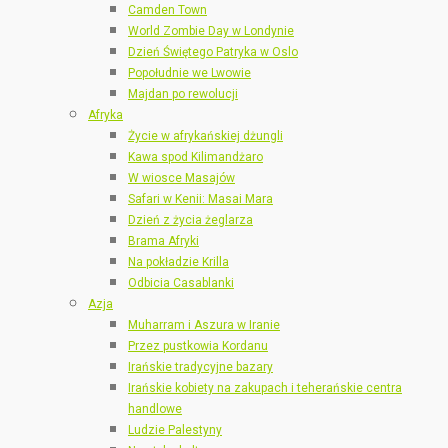
Camden Town
World Zombie Day w Londynie
Dzień Świętego Patryka w Oslo
Popołudnie we Lwowie
Majdan po rewolucji
Afryka
Życie w afrykańskiej dżungli
Kawa spod Kilimandżaro
W wiosce Masajów
Safari w Kenii: Masai Mara
Dzień z życia żeglarza
Brama Afryki
Na pokładzie Krilla
Odbicia Casablanki
Azja
Muharram i Aszura w Iranie
Przez pustkowia Kordanu
Irańskie tradycyjne bazary
Irańskie kobiety na zakupach i teherańskie centra
handlowe
Ludzie Palestyny