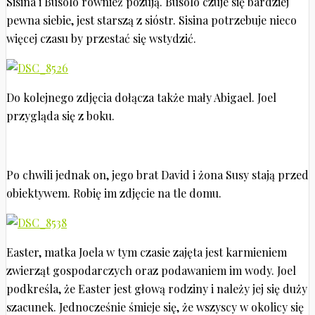
Sisina i Busolo również pozują. Busolo czuje się bardziej
pewna siebie, jest starszą z sióstr. Sisina potrzebuje nieco
więcej czasu by przestać się wstydzić.
Do kolejnego zdjęcia dołącza także mały Abigael. Joel
przygląda się z boku.
Po chwili jednak on, jego brat David i żona Susy stają przed
obiektywem. Robię im zdjęcie na tle domu.
Easter, matka Joela w tym czasie zajęta jest karmieniem
zwierząt gospodarczych oraz podawaniem im wody. Joel
podkreśla, że Easter jest głową rodziny i należy jej się duży
szacunek. Jednocześnie śmieje się, że wszyscy w okolicy się