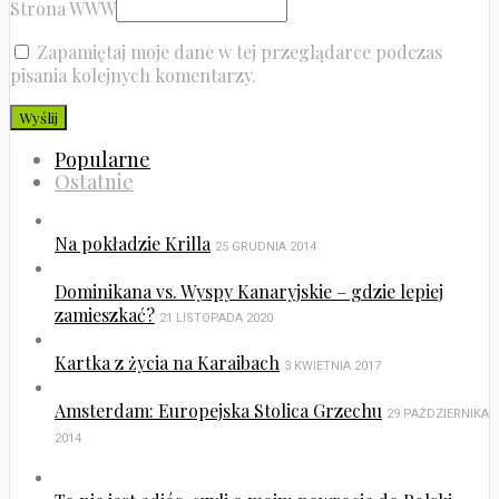
Strona WWW
Zapamiętaj moje dane w tej przeglądarce podczas
pisania kolejnych komentarzy.
Popularne
Ostatnie
Na pokładzie Krilla
25 GRUDNIA 2014
Dominikana vs. Wyspy Kanaryjskie – gdzie lepiej
zamieszkać?
21 LISTOPADA 2020
Kartka z życia na Karaibach
3 KWIETNIA 2017
Amsterdam: Europejska Stolica Grzechu
29 PAŹDZIERNIKA
2014