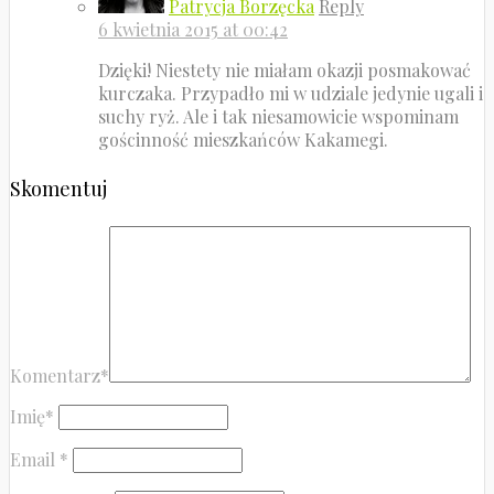
Patrycja Borzęcka
Reply
6 kwietnia 2015 at 00:42
Dzięki! Niestety nie miałam okazji posmakować
kurczaka. Przypadło mi w udziale jedynie ugali i
suchy ryż. Ale i tak niesamowicie wspominam
gościnność mieszkańców Kakamegi.
Skomentuj
Komentarz
*
Imię
*
Email
*