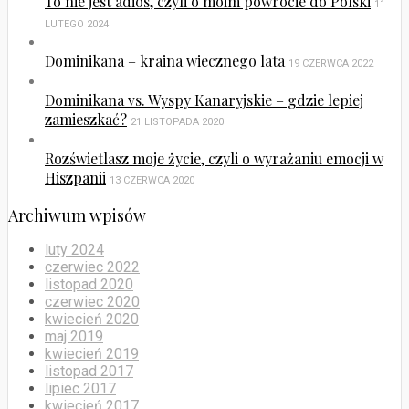
To nie jest adiós, czyli o moim powrocie do Polski
11
LUTEGO 2024
Dominikana – kraina wiecznego lata
19 CZERWCA 2022
Dominikana vs. Wyspy Kanaryjskie – gdzie lepiej
zamieszkać?
21 LISTOPADA 2020
Rozświetlasz moje życie, czyli o wyrażaniu emocji w
Hiszpanii
13 CZERWCA 2020
Archiwum wpisów
luty 2024
czerwiec 2022
listopad 2020
czerwiec 2020
kwiecień 2020
maj 2019
kwiecień 2019
listopad 2017
lipiec 2017
kwiecień 2017