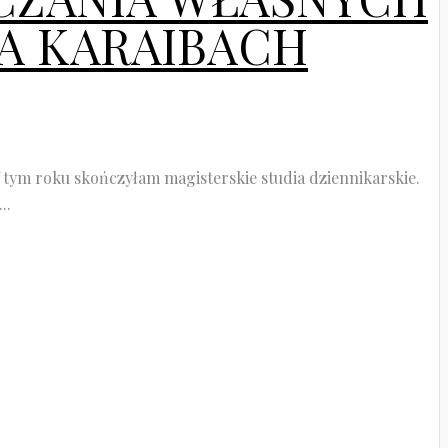
NA KARAIBACH
 W tym roku skończyłam magisterskie studia dziennikarskie.
..