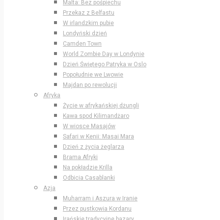
Malta: Bez pośpiechu
Przekaz z Belfastu
W irlandzkim pubie
Londyński dzień
Camden Town
World Zombie Day w Londynie
Dzień Świętego Patryka w Oslo
Popołudnie we Lwowie
Majdan po rewolucji
Afryka
Życie w afrykańskiej dżungli
Kawa spod Kilimandżaro
W wiosce Masajów
Safari w Kenii: Masai Mara
Dzień z życia żeglarza
Brama Afryki
Na pokładzie Krilla
Odbicia Casablanki
Azja
Muharram i Aszura w Iranie
Przez pustkowia Kordanu
Irańskie tradycyjne bazary