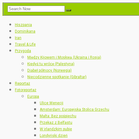
Hiszpania
Dominikana
Iran
Travel & Life
Przygoda
Między Kijowem i Moskwą (Ukraina i Rosja)
Kiedyś tu wrócę (Palestyna)
Diabeł północy (Norwegia)
Niecodzienne spotkanie (Gibraltar)
Reportaż
Fotoreportaż
Europa
Ulice Wenecji
Amsterdam: Europejska Stolica Grzechu
Malta: Bez pośpiechu
Przekaz z Belfastu
W irlandzkim pubie
Londyński dzień