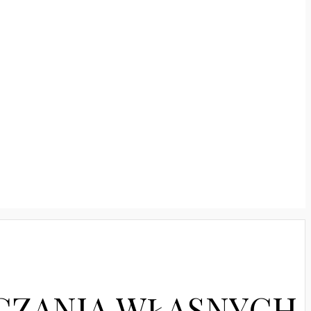
CZANIA WŁASNYCH