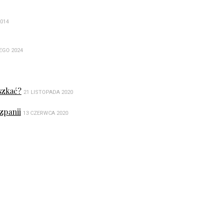
2014
EGO 2024
szkać?
21 LISTOPADA 2020
zpanii
13 CZERWCA 2020