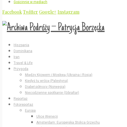
Gościnnie w mediach
Facebook
Twitter
Google+
Instagram
Hiszpania
Dominikana
Iran
Travel & Life
Przygoda
Między Kijowem i Moskwą (Ukraina i Rosja)
Kiedyś tu wrócę (Palestyna)
Diabeł północy (Norwegia)
Niecodzienne spotkanie (Gibraltar)
Reportaż
Fotoreportaż
Europa
Ulice Wenecji
Amsterdam: Europejska Stolica Grzechu