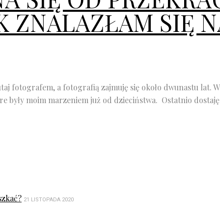
AK ZNALAZŁAM SIĘ 
utaj fotografem, a fotografią zajmuję się około dwunastu lat.
e były moim marzeniem już od dzieciństwa. Ostatnio dostaję.
szkać?
21 LISTOPADA 2020