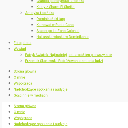
Granica palestyńsko-izraelska
Kadry z Sharm El Sheikh
Ameryka Łacińska
Dominikański targ
Karnawał w Punta Cana
Spacer po La Zona Colonial
Haitańska wioska w Dominikanie
Fotogaleria
Wywiad
Patryk Świątek: Najtrudniej jest zrobić ten pierwszy krok
Przemek Skokowski: Podróżowanie zmienia ludzi
Strona główna
O mnie
Współpraca
Nadchodzące spotkania i audycje
Gościnnie w mediach
Strona główna
O mnie
Współpraca
Nadchodzące spotkania i audycje