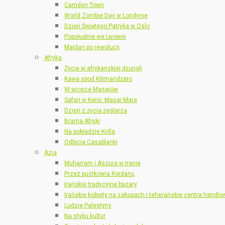
Camden Town
World Zombie Day w Londynie
Dzień Świętego Patryka w Oslo
Popołudnie we Lwowie
Majdan po rewolucji
Afryka
Życie w afrykańskiej dżungli
Kawa spod Kilimandżaro
W wiosce Masajów
Safari w Kenii: Masai Mara
Dzień z życia żeglarza
Brama Afryki
Na pokładzie Krilla
Odbicia Casablanki
Azja
Muharram i Aszura w Iranie
Przez pustkowia Kordanu
Irańskie tradycyjne bazary
Irańskie kobiety na zakupach i teherańskie centra handlo
Ludzie Palestyny
Na styku kultur