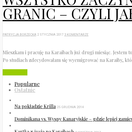
GRANIC – CZYLI J
PATRYCJA BORZĘCKA
2 STYCZNIA 2017
3 KOMENTARZE
Mieszkam i pracuję na Karaibach już drugi miesiąc. Jestem t
Po studiach zdecydowałam się wyemigrować na Karaiby, któr
Czytaj dalej
Popularne
Ostatnie
Na pokładzie Krilla
25 GRUDNIA 2014
Dominikana vs. Wyspy Kanaryjskie – gdzie lepiej zamie
Kartka z życia na Karaibach