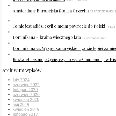
3 KWIETNIA 2017
Amsterdam: Europejska Stolica Grzechu
29 PAŹDZIERNIKA 
To nie jest adiós, czyli o moim powrocie do Polski
11 LUT
Dominikana – kraina wiecznego lata
19 CZERWCA 2022
Dominikana vs. Wyspy Kanaryjskie – gdzie lepiej zamie
Rozświetlasz moje życie, czyli o wyrażaniu emocji w His
Archiwum wpisów
luty 2024
czerwiec 2022
listopad 2020
czerwiec 2020
kwiecień 2020
maj 2019
kwiecień 2019
listopad 2017