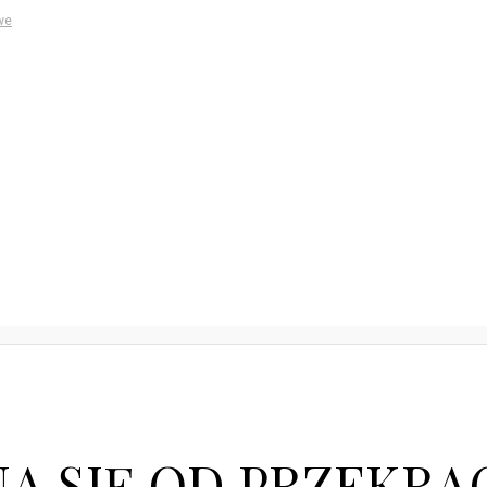
we
A SIĘ OD PRZEKRA