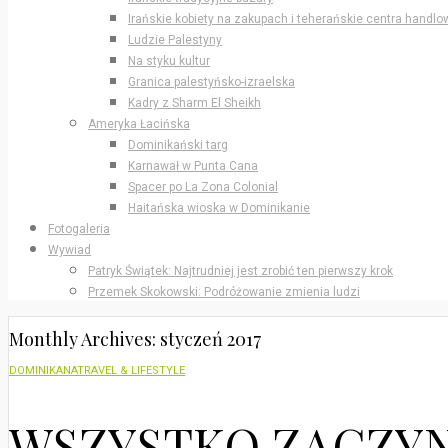
Irańskie kobiety na zakupach i teherańskie centra handlo
Ludzie Palestyny
Na styku kultur
Granica palestyńsko-izraelska
Kadry z Sharm El Sheikh
Ameryka Łacińska
Dominikański targ
Karnawał w Punta Cana
Spacer po La Zona Colonial
Haitańska wioska w Dominikanie
Fotogaleria
Wywiad
Patryk Świątek: Najtrudniej jest zrobić ten pierwszy krok
Przemek Skokowski: Podróżowanie zmienia ludzi
Monthly Archives: styczeń 2017
DOMINIKANA
TRAVEL & LIFESTYLE
WSZYSTKO ZACZYN