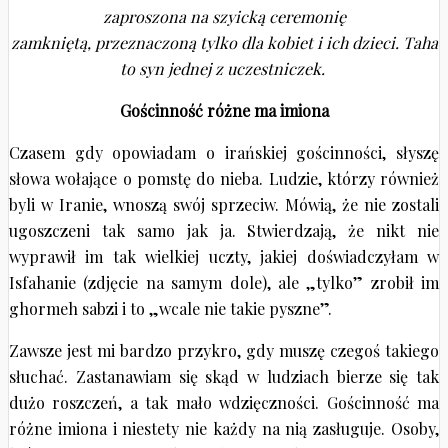
zaproszona na szyicką ceremonię
zamkniętą, przeznaczoną tylko dla kobiet i ich dzieci. Taha
to syn jednej z uczestniczek.
Gościnność różne ma imiona
Czasem gdy opowiadam o irańskiej gościnności, słyszę
słowa wołające o pomstę do nieba. Ludzie, którzy również
byli w Iranie, wnoszą swój sprzeciw. Mówią, że nie zostali
ugoszczeni tak samo jak ja. Stwierdzają, że nikt nie
wyprawił im tak wielkiej uczty, jakiej doświadczyłam w
Isfahanie (zdjęcie na samym dole), ale „tylko” zrobił im
ghormeh sabzi i to „wcale nie takie pyszne”.
Zawsze jest mi bardzo przykro, gdy muszę czegoś takiego
słuchać. Zastanawiam się skąd w ludziach bierze się tak
dużo roszczeń, a tak mało wdzięczności. Gościnność ma
różne imiona i niestety nie każdy na nią zasługuje. Osoby,