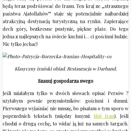
będą teraz podróżować do Iranu. Ten kraj ze „strasznego
państwa Ajatollahów” staje się potencjalnie najbardziej
atrakcyjną destynacją turystyczną na rynku. Zapierające
dech góry, bezkresne pustynie, piękne plaże. Do tego
jedna z najlepszych na świecie kuchni i… ci gościnni ludzie.
Nic tylko jechać!
Klasyczny irański obiad. Restauracja w Darband.
Szanuj gospodar
za swego
Jeśli miałabym tylko w dwóch słowach opisać Persów ?
użyłabym pewnie przymiotników: gościnni i dumni.
Pierwszego wyjaśniać nie muszę, bo pisałam o tym sporo w
poprzednich tekstach (między innymi:
Mój Iran
). Jeśli
chodzi o drugą cechę, to widać ją już na samych targach.