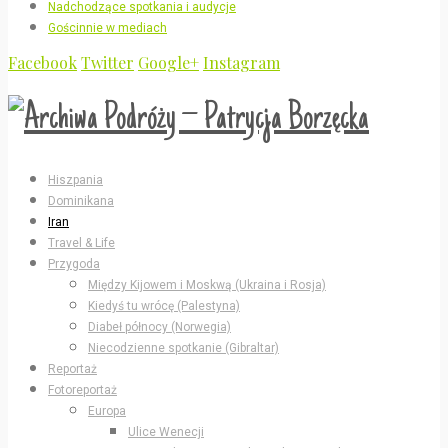
Nadchodzące spotkania i audycje
Gościnnie w mediach
Facebook
Twitter
Google+
Instagram
Hiszpania
Dominikana
Iran
Travel & Life
Przygoda
Między Kijowem i Moskwą (Ukraina i Rosja)
Kiedyś tu wrócę (Palestyna)
Diabeł północy (Norwegia)
Niecodzienne spotkanie (Gibraltar)
Reportaż
Fotoreportaż
Europa
Ulice Wenecji