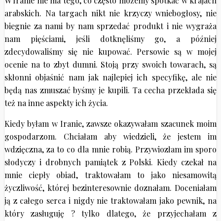
W Iranie nie ma tego, co często możemy spotkać w krajach
arabskich. Na targach nikt nie krzyczy wniebogłosy, nie
biegnie za nami by nam sprzedać produkt i nie wygraża
nam pięściami, jeśli dotknęliśmy go, a później
zdecydowaliśmy się nie kupować. Persowie są w mojej
ocenie na to zbyt dumni. Stoją przy swoich towarach, są
skłonni objaśnić nam jak najlepiej ich specyfikę, ale nie
będą nas zmuszać byśmy je kupili. Ta cecha przekłada się
też na inne aspekty ich życia.
Kiedy byłam w Iranie, zawsze okazywałam szacunek moim
gospodarzom. Chciałam aby wiedzieli, że jestem im
wdzięczna, za to co dla mnie robią. Przywiozłam im sporo
słodyczy i drobnych pamiątek z Polski. Kiedy czekał na
mnie ciepły obiad, traktowałam to jako niesamowitą
życzliwość, której bezinteresownie doznałam. Doceniałam
ją z całego serca i nigdy nie traktowałam jako pewnik, na
który zasługuję ? tylko dlatego, że przyjechałam z