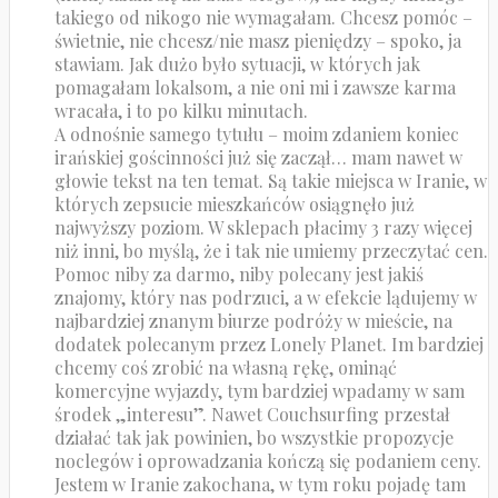
takiego od nikogo nie wymagałam. Chcesz pomóc –
świetnie, nie chcesz/nie masz pieniędzy – spoko, ja
stawiam. Jak dużo było sytuacji, w których jak
pomagałam lokalsom, a nie oni mi i zawsze karma
wracała, i to po kilku minutach.
A odnośnie samego tytułu – moim zdaniem koniec
irańskiej gościnności już się zaczął… mam nawet w
głowie tekst na ten temat. Są takie miejsca w Iranie, w
których zepsucie mieszkańców osiągnęło już
najwyższy poziom. W sklepach płacimy 3 razy więcej
niż inni, bo myślą, że i tak nie umiemy przeczytać cen.
Pomoc niby za darmo, niby polecany jest jakiś
znajomy, który nas podrzuci, a w efekcie lądujemy w
najbardziej znanym biurze podróży w mieście, na
dodatek polecanym przez Lonely Planet. Im bardziej
chcemy coś zrobić na własną rękę, ominąć
komercyjne wyjazdy, tym bardziej wpadamy w sam
środek „interesu”. Nawet Couchsurfing przestał
działać tak jak powinien, bo wszystkie propozycje
noclegów i oprowadzania kończą się podaniem ceny.
Jestem w Iranie zakochana, w tym roku pojadę tam