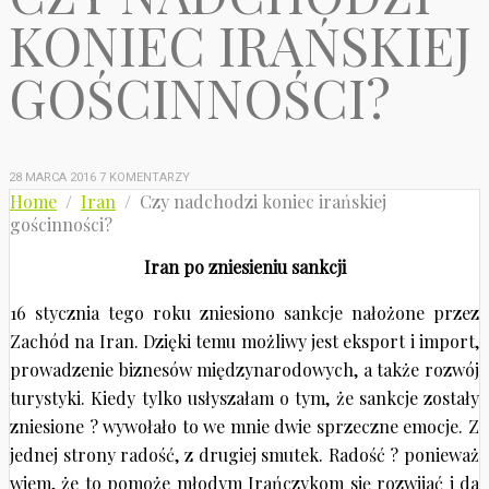
KONIEC IRAŃSKIEJ
GOŚCINNOŚCI?
28 MARCA 2016
7 KOMENTARZY
Home
/
Iran
/ Czy nadchodzi koniec irańskiej
gościnności?
Iran po zniesieniu sankcji
16 stycznia tego roku zniesiono sankcje nałożone przez
Zachód na Iran. Dzięki temu możliwy jest eksport i import,
prowadzenie biznesów międzynarodowych, a także rozwój
turystyki. Kiedy tylko usłyszałam o tym, że sankcje zostały
zniesione ? wywołało to we mnie dwie sprzeczne emocje. Z
jednej strony radość, z drugiej smutek. Radość ? ponieważ
wiem, że to pomoże młodym Irańczykom się rozwijać i da