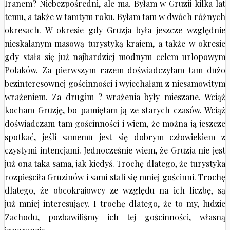
Iranem? Niebezpośredni, ale ma. Byłam w Gruzji kilka lat
temu, a także w tamtym roku. Byłam tam w dwóch różnych
okresach. W okresie gdy Gruzja była jeszcze względnie
nieskalanym masową turystyką krajem, a także w okresie
gdy stała się już najbardziej modnym celem urlopowym
Polaków. Za pierwszym razem doświadczyłam tam dużo
bezinteresownej gościnności i wyjechałam z niesamowitym
wrażeniem. Za drugim ? wrażenia były mieszane. Wciąż
kocham Gruzję, bo pamiętam ją ze starych czasów. Wciąż
doświadczam tam gościnności i wiem, że można ją jeszcze
spotkać, jeśli samemu jest się dobrym człowiekiem z
czystymi intencjami. Jednocześnie wiem, że Gruzja nie jest
już ona taka sama, jak kiedyś. Trochę dlatego, że turystyka
rozpieściła Gruzinów i sami stali się mniej gościnni. Trochę
dlatego, że obcokrajowcy ze względu na ich liczbę, są
już mniej interesujący. I trochę dlatego, że to my, ludzie
Zachodu, pozbawiliśmy ich tej gościnności, własną