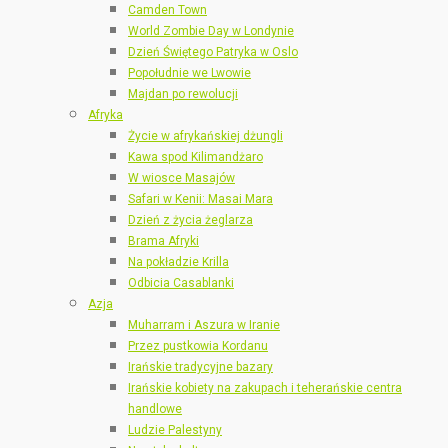
Camden Town
World Zombie Day w Londynie
Dzień Świętego Patryka w Oslo
Popołudnie we Lwowie
Majdan po rewolucji
Afryka
Życie w afrykańskiej dżungli
Kawa spod Kilimandżaro
W wiosce Masajów
Safari w Kenii: Masai Mara
Dzień z życia żeglarza
Brama Afryki
Na pokładzie Krilla
Odbicia Casablanki
Azja
Muharram i Aszura w Iranie
Przez pustkowia Kordanu
Irańskie tradycyjne bazary
Irańskie kobiety na zakupach i teherańskie centra
handlowe
Ludzie Palestyny