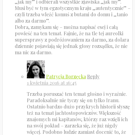
„jak my” i odbierali wszystkie zjawiska „jak my”.
Musi być w tym egzotycznym kraju „autentycznie” –
czyli trzeba wleźć komuś z butami do domu i „tanio
albo za darmo”.
Dobra, zamykam się – można napisać esej i całą
powieść na ten temat. Fajnie, że na tle tej aureolki
supersprawy z podróżowaniem za darmo, za dolara
dziennie pojawiają się jednak głosy rozsądku, że nie
ma nic za darmo.
Patrycja Borzęcka
Reply
1 kwietnia 2016 at 16:45
Trzeba poruszać ten temat głośno i wyraźnie.
Paradoksalnie nie tyczy się on tylko Iranu.
Ostatnio bardzo dużo przykrych historii słyszę
też na temat jachtostopowiczów. Większość
znajomych mi kapitanów, którzy raz wzięli ich
na swój pokład – zarzeka się, że już nigdy
więcej. Podobno ludzie zamiast docenić to, że