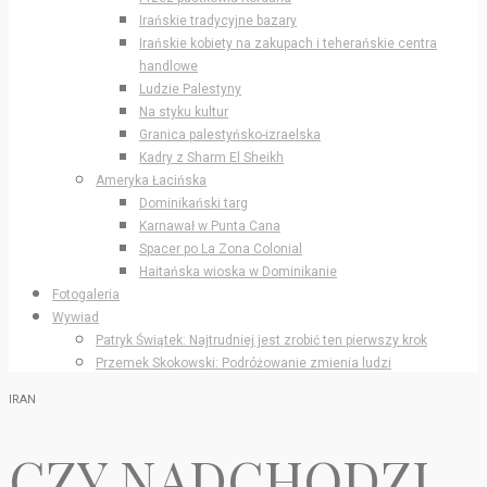
Irańskie tradycyjne bazary
Irańskie kobiety na zakupach i teherańskie centra
handlowe
Ludzie Palestyny
Na styku kultur
Granica palestyńsko-izraelska
Kadry z Sharm El Sheikh
Ameryka Łacińska
Dominikański targ
Karnawał w Punta Cana
Spacer po La Zona Colonial
Haitańska wioska w Dominikanie
Fotogaleria
Wywiad
Patryk Świątek: Najtrudniej jest zrobić ten pierwszy krok
Przemek Skokowski: Podróżowanie zmienia ludzi
IRAN
CZY NADCHODZI