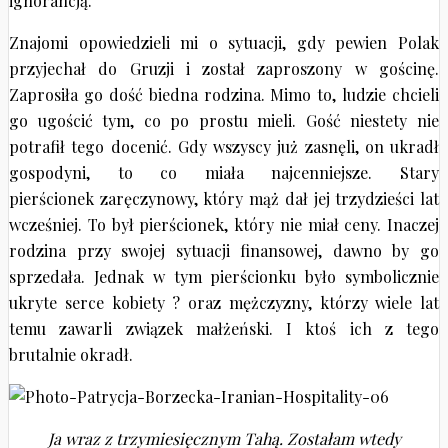
ignorancją.
Znajomi opowiedzieli mi o sytuacji, gdy pewien Polak
przyjechał do Gruzji i został zaproszony w gościnę.
Zaprosiła go dość biedna rodzina. Mimo to, ludzie chcieli
go ugościć tym, co po prostu mieli. Gość niestety nie
potrafił tego docenić. Gdy wszyscy już zasnęli, on ukradł
gospodyni, to co miała najcenniejsze. Stary
pierścionek zaręczynowy, który mąż dał jej trzydzieści lat
wcześniej. To był pierścionek, który nie miał ceny. Inaczej
rodzina przy swojej sytuacji finansowej, dawno by go
sprzedała. Jednak w tym pierścionku było symbolicznie
ukryte serce kobiety ? oraz mężczyzny, którzy wiele lat
temu zawarli związek małżeński. I ktoś ich z tego
brutalnie okradł.
Ja wraz z trzymiesięcznym Tahą. Zostałam wtedy