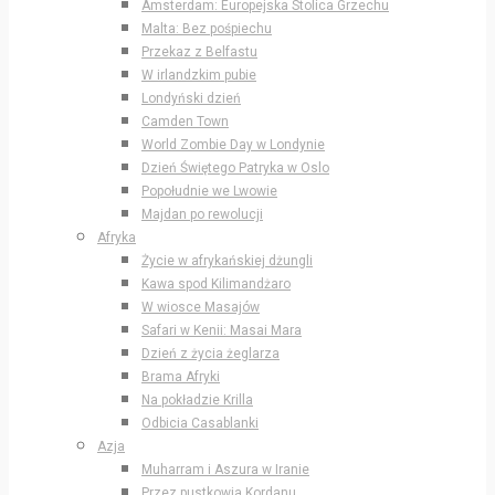
Amsterdam: Europejska Stolica Grzechu
Malta: Bez pośpiechu
Przekaz z Belfastu
W irlandzkim pubie
Londyński dzień
Camden Town
World Zombie Day w Londynie
Dzień Świętego Patryka w Oslo
Popołudnie we Lwowie
Majdan po rewolucji
Afryka
Życie w afrykańskiej dżungli
Kawa spod Kilimandżaro
W wiosce Masajów
Safari w Kenii: Masai Mara
Dzień z życia żeglarza
Brama Afryki
Na pokładzie Krilla
Odbicia Casablanki
Azja
Muharram i Aszura w Iranie
Przez pustkowia Kordanu