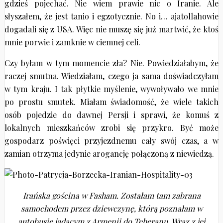
gdzieś pojechać. Nie wiem prawie nic o Iranie. Ale
słyszałem, że jest tanio i egzotycznie. No i… ajatollahowie
dogadali się z USA. Więc nie muszę się już martwić, że ktoś
mnie porwie i zamknie w ciemnej celi.
Czy byłam w tym momencie zła? Nie. Powiedziałabym, że
raczej smutna. Wiedziałam, czego ja sama doświadczyłam
w tym kraju. I tak płytkie myślenie, wywoływało we mnie
po prostu smutek. Miałam świadomość, że wiele takich
osób pojedzie do dawnej Persji i sprawi, że komuś z
lokalnych mieszkańców zrobi się przykro. Być może
gospodarz poświęci przyjezdnemu cały swój czas, a w
zamian otrzyma jedynie arogancję połączoną z niewiedzą.
Irańska gościna w Fasham. Zostałam tam zabrana
samochodem przez dziewczynę, którą poznałam w
autobusie jadącym z Armenii do Teheranu. Wraz z jej