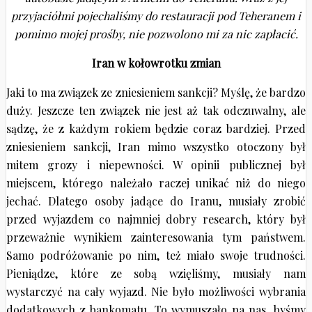
przyjaciółmi pojechaliśmy do restauracji pod Teheranem i
pomimo mojej prośby, nie pozwolono mi za nic zapłacić.
Iran w kołowrotku zmian
Jaki to ma związek ze zniesieniem sankcji? Myślę, że bardzo
duży. Jeszcze ten związek nie jest aż tak odczuwalny, ale
sądzę, że z każdym rokiem będzie coraz bardziej. Przed
zniesieniem sankcji, Iran mimo wszystko otoczony był
mitem grozy i niepewności. W opinii publicznej był
miejscem, którego należało raczej unikać niż do niego
jechać. Dlatego osoby jadące do Iranu, musiały zrobić
przed wyjazdem co najmniej dobry research, który był
przeważnie wynikiem zainteresowania tym państwem.
Samo podróżowanie po nim, też miało swoje trudności.
Pieniądze, które ze sobą wzięliśmy, musiały nam
wystarczyć na cały wyjazd. Nie było możliwości wybrania
dodatkowych z bankomatu. To wymuszało na nas, byśmy