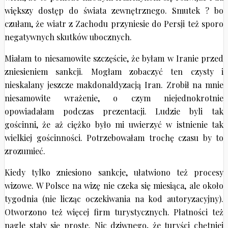
większy dostęp do świata zewnętrznego. Smutek ? bo
czułam, że wiatr z Zachodu przyniesie do Persji też sporo
negatywnych skutków ubocznych.
Miałam to niesamowite szczęście, że byłam w Iranie przed
zniesieniem sankcji. Mogłam zobaczyć ten czysty i
nieskalany jeszcze makdonaldyzacją Iran. Zrobił na mnie
niesamowite wrażenie, o czym niejednokrotnie
opowiadałam podczas prezentacji. Ludzie byli tak
gościnni, że aż ciężko było mi uwierzyć w istnienie tak
wielkiej gościnności. Potrzebowałam trochę czasu by to
zrozumieć.
Kiedy tylko zniesiono sankcje, ułatwiono też procesy
wizowe. W Polsce na wizę nie czeka się miesiąca, ale około
tygodnia (nie licząc oczekiwania na kod autoryzacyjny).
Otworzono też więcej firm turystycznych. Płatności też
nagle stały się proste. Nic dziwnego, że turyści chętniej