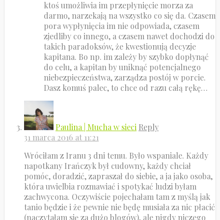
ktoś umożliwia im przepłynięcie morza za
darmo, narzekają na wszystko co się da. Czasem
pora wypłynięcia im nie odpowiada, czasem
zjedliby co innego, a czasem nawet dochodzi do
takich paradoksów, że kwestionują decyzje
kapitana. Bo np. im zależy by szybko dopłynąć
do celu, a kapitan by uniknąć potencjalnego
niebezpieczeństwa, zarządza postój w porcie.
Dasz komuś palec, to chce od razu całą rękę…
Paulina | Mucha w sieci
Reply
31 marca 2016 at 11:21
Wróciłam z Iranu 3 dni temu. Było wspaniale. Każdy
napotkany Irańczyk był cudowny, każdy chciał
pomóc, doradzić, zapraszał do siebie, a ja jako osoba,
która uwielbia rozmawiać i spotykać ludzi byłam
zachwycona. Oczywiście pojechałam tam z myślą jak
tanio będzie i że pewnie nie będę musiała za nic płacić
(naczytałam się za dużo blogów), ale nigdy niczego