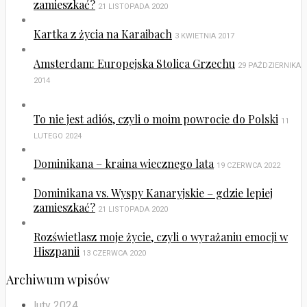
zamieszkać?
21 LISTOPADA 2020
Kartka z życia na Karaibach
3 KWIETNIA 2017
Amsterdam: Europejska Stolica Grzechu
29 PAŹDZIERNIKA
2014
To nie jest adiós, czyli o moim powrocie do Polski
11
LUTEGO 2024
Dominikana – kraina wiecznego lata
19 CZERWCA 2022
Dominikana vs. Wyspy Kanaryjskie – gdzie lepiej
zamieszkać?
21 LISTOPADA 2020
Rozświetlasz moje życie, czyli o wyrażaniu emocji w
Hiszpanii
13 CZERWCA 2020
Archiwum wpisów
luty 2024