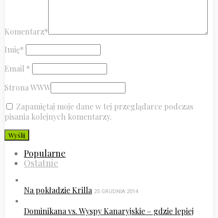
Komentarz
*
Imię
*
Email
*
Strona WWW
Zapamiętaj moje dane w tej przeglądarce podczas
pisania kolejnych komentarzy.
Popularne
Ostatnie
Na pokładzie Krilla
25 GRUDNIA 2014
Dominikana vs. Wyspy Kanaryjskie – gdzie lepiej