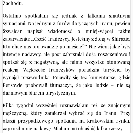
Zachodu.
Ostatnio spotkałam się jednak z kilkoma smutnymi
sytuacjami. Na jednym z forów dotyczących Iranu, pewien
Szwajcar napisał wiadomość o mniej-więcej takim
zabarwieniu: „Cześć Irańczycy. Jesteśmy z żoną w Shirazie.
Kto chce nas oprowadzić po mieście?” Nie wiem jakie były
intencje nadawcy, ale post zabrzmiał dość roszczeniowo i
spotkał się z negatywną, ale mimo wszystko stonowaną
reakcją. Większość Irańczyków poradziła turyście, by
wynajął przewodnika. Pojawiły się też komentarze, gdzie
Persowie próbowali tłumaczyć, że jako ludzie – nie są
darmowym biurem turystycznym.
Kilka tygodni wcześniej rozmawiałam też ze znajomym
mężczyzną, który zamierzał wybrać się do Iranu. Przy
okazji przypadkowego spotkania na krakowskim rynku,
zaprosił mnie na kawę. Miałam mu objaśnić kilka rzeczy.