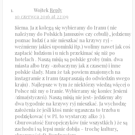
Wojtek
Reply
10 czerwca 2016 at 22:09
Siema. Ja z kolegą się wybieramy do Iranu ( nie
należymy do Polskich Januszów czy cebuli) , jedziemy
poznac ludzi ( a nie mieszkać na krzywy ryj -
weźmiemy jakieś upominki itp.) wolimy nawet jak coś
zapłacić ludziom i u nich przekimać się niż po
hotelach . Naszą misją są polskie groby (min. dwa
miasta albo trzy -zobaczymy jak z czasem) i inne
polskie ślady. Mam że tak powiem znajomych na
instagramie z Iranu (zapraszają do odwiedzin swego
kraju) . Najlepsze w tym że niektórzy wiedzą więcej o
Polsce niż my o Iranie. Wybieramy się koniec Jesieni
/zima(styczeń). Naszą misją nie jest- jedziemy aby
dwa tygodnie na krzywy ryj mieszkać. Ja wychodzę
założenia że jeśli ktoś mnie ugaszcza to trzeba u
podziękować ( w PL to wystarczy alko :) ).
Gburowatość Europejczyków (nie wszystkich ) że są
zachodu i są lepsi mnie dobija – trochę kultury,