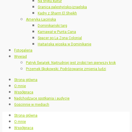
Na styku kultur
Granica palestyńsko-izraelska
Kadry z Sharm El Sheikh
Ameryka Łacińska
Dominikański targ
Karnawał w Punta Cana
Spacer po La Zona Colonial
Haitańska wioska w Dominikanie
Fotogaleria
Wywiad
Patryk Świątek: Najtrudniej jest zrobić ten pierwszy krok
Przemek Skokowski: Podróżowanie zmienia ludzi
Strona główna
O mnie
Współpraca
Nadchodzące spotkania i audycje
Gościnnie w mediach
Strona główna
O mnie
Współpraca