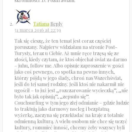
skromności :D. Pozdrawiam.
Tatiana
Reply
31 marca 2016 at 22:39
Tak się cieszę, że ten temat jest coraz częściej
poruszany. Najpierw widziałam na stronie Post-
Turysty, teraz u Ciebie. Aż mnie ręce trzęsą się ze
złości, kiedy czytam, że ktoś objechał świat za darmo
– juhu, follow me. Albo opisuje zaproszenie w gości
jako coś pewnego, co spotka na pewno innych,
którzy pójdą w jego ślady, chroń nas Wszechświat,
jeśli do tej samej rodziny. Jeśli ktoś nie nakarmił nie
ugościł – to już jest „rozczarowanie wycieczką”, „nie
było tak jak opisują”, „zepsuło się”.
Couchsurfing w tym jego złej odmianie – gdzie ludzie
to traktują jako darmowy nocleg i bezpłatną
wyżerkę, zaczyna się przekładać na kraje z totalnie
odmienną kulturą. A wielu osobom nie chce się uczyć
kultury, rozumieć inność, chcemy żeby wszyscy byli