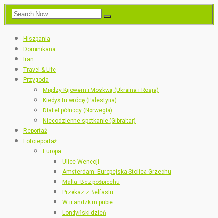
Hiszpania
Dominikana
Iran
Travel & Life
Przygoda
Między Kijowem i Moskwą (Ukraina i Rosja)
Kiedyś tu wrócę (Palestyna)
Diabeł północy (Norwegia)
Niecodzienne spotkanie (Gibraltar)
Reportaż
Fotoreportaż
Europa
Ulice Wenecji
Amsterdam: Europejska Stolica Grzechu
Malta: Bez pośpiechu
Przekaz z Belfastu
W irlandzkim pubie
Londyński dzień