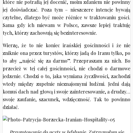
które nie potrafią jej docenić, moim zdaniem nie powinny
jej doświadczać. Poza tym – nieszczere intencje bywają
czytelne, dlatego być może różnice w traktowaniu gości.
Sama gdy ich miewam w Polsce, zawsze lepiej traktuję
tych, którzy zachowują się bezinteresownie.
Wierzę, że to nie koniec irańskiej gościnności i że nie
zniknie ona przez turystów, którzy jadą do Iranu tylko, po
to aby „najeść się za darmo”. Przepraszam za nich. Bo
przecież w tej całej gościnności, nie chodzi o darmowe
jedzenie. Chodzi o to, jaka wymiana życzliwości, zachodzi
wtedy między zupełnie nieznajomymi ludźmi. Jedni dają
komuś dach nad głową i swoje zainteresowanie, a drudzy…
swoje zaufanie, szacunek, wdzięczność. Tak to powinno
działać.
Przygotowanie do uczty w Isfahanie. Zatrzymałam się