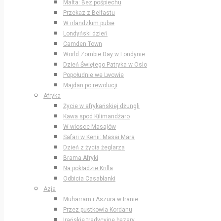
Malta: Bez pośpiechu
Przekaz z Belfastu
W irlandzkim pubie
Londyński dzień
Camden Town
World Zombie Day w Londynie
Dzień Świętego Patryka w Oslo
Popołudnie we Lwowie
Majdan po rewolucji
Afryka
Życie w afrykańskiej dżungli
Kawa spod Kilimandżaro
W wiosce Masajów
Safari w Kenii: Masai Mara
Dzień z życia żeglarza
Brama Afryki
Na pokładzie Krilla
Odbicia Casablanki
Azja
Muharram i Aszura w Iranie
Przez pustkowia Kordanu
Irańskie tradycyjne bazary