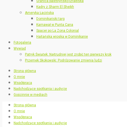
Granica palestyńsko-izraelska
Kadry z Sharm El Sheikh
Ameryka Łacińska
Dominikański targ
Karnawał w Punta Cana
Spacer po La Zona Colonial
Haitańska wioska w Dominikanie
Fotogaleria
Wywiad
Patryk Świątek: Najtrudniej jest zrobić ten pierwszy krok
Przemek Skokowski: Podróżowanie zmienia ludzi
Strona główna
O mnie
Współpraca
Nadchodzące spotkania i audycje
Gościnnie w mediach
Strona główna
O mnie
Współpraca
Nadchodzące spotkania i audycje