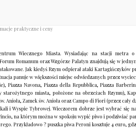
rmacje praktyczne i ceny
ntrum Wiecznego Miasta. Wysiadając na stacji metra o
Forum Romanum oraz Wzgórze Palatyn znajdują się w jednym m
 atakowane. Jak kiedyś Rzym odpierał ataki Kartagińczyków p
tuacja panuje w większości miejsc odwiedzanych przez wyciecz
e), Piazza Navona, Piazza della Repubblica, Piazza Barberi
ny starożytnego miasta, położone na obrzeżach Rzymu), Kap
. Anioła, Zamek św. Anioła oraz Campo di Fiori (przez cały dz
ali i Wyspie Tybrowej. Wieczorem dobrze jest wybrać się 
 Pincio, na którym można w spokoju wypić piwo i podziwiać p
rego. Przykładowo ? puszka piwa Peroni kosztuje 4 euro, gdzi