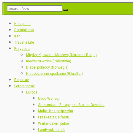
Hiszpania
Dominikana
Iran
Travel & Life
Przygoda
Między Kijowem i Moskwą (Ukraina i Rosja)
Kiedyś tu wrócę (Palestyna)
Diabeł północy (Norwegia)
Niecodzienne spotkanie (Gibraltar)
Reportaż
Fotoreportaż
Europa
Ulice Wenecji
Amsterdam: Europejska Stolica Grzechu
Malta: Bez pośpiechu
Przekaz z Belfastu
W irlandzkim pubie
Londyński dzień