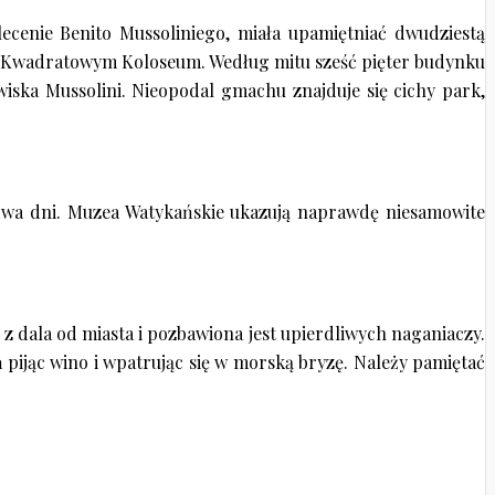
enie Benito Mussoliniego, miała upamiętniać dwudziestą
kże Kwadratowym Koloseum. Według mitu sześć pięter budynku
wiska Mussolini. Nieopodal gmachu znajduje się cichy park,
u dwa dni. Muzea Watykańskie ukazują naprawdę niesamowite
z dala od miasta i pozbawiona jest upierdliwych naganiaczy.
 pijąc wino i wpatrując się w morską bryzę. Należy pamiętać