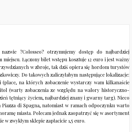
 nazwie ?Colosseo? otrzymujemy dostęp do najbardziej
iejscu. Łączony bilet wstępu kosztuje 12 euro i jest ważny
rzywdzianych w zbroje, tak dziś opiera się hordom turystów
kowiczy. Do takowych zaliczyłabym następujące lokalizacje:
ni (place, na których zobaczenie wystarczy wam kilkanaście
itol (warty zobaczenia ze względu na walory historyczno-
ień tętniący życiem, najbardziej znany i gwarny targ). Nieco
na Piazza di Spagna, natomiast w ramach odpoczynku warto
anoramę miasta. Polecam jednak zaopatrzyć się w asortyment
e w zwykłym sklepie zapłacicie 1,5 euro.