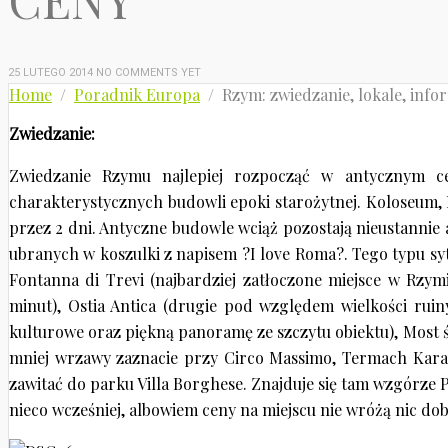
25 LUTEGO 2014
NO COMMENTS YET
Home
/
Poradnik Europa
/ Rzym: zwiedzanie, lokale, info
Zwiedzanie:
Zwiedzanie Rzymu najlepiej rozpocząć w antycznym ce
charakterystycznych budowli epoki starożytnej. Koloseum, 
przez 2 dni. Antyczne budowle wciąż pozostają nieustannie
ubranych w koszulki z napisem ?I love Roma?. Tego typu sy
Fontanna di Trevi (najbardziej zatłoczone miejsce w Rzymi
minut), Ostia Antica (drugie pod względem wielkości rui
kulturowe oraz piękną panoramę ze szczytu obiektu), Most św
mniej wrzawy zaznacie przy Circo Massimo, Termach Karak
zawitać do parku Villa Borghese. Znajduje się tam wzgórze
nieco wcześniej, albowiem ceny na miejscu nie wróżą nic dob