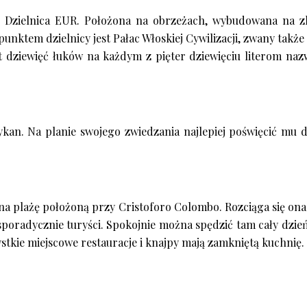
Dzielnica EUR. Położona na obrzeżach, wybudowana na zlec
unktem dzielnicy jest Pałac Włoskiej Cywilizacji, zwany ta
t dziewięć łuków na każdym z pięter dziewięciu literom naz
tykan. Na planie swojego zwiedzania najlepiej poświęcić m
na plażę położoną przy Cristoforo Colombo. Rozciąga się ona 
sporadycznie turyści. Spokojnie można spędzić tam cały dzień
stkie miejscowe restauracje i knajpy mają zamkniętą kuchnię.