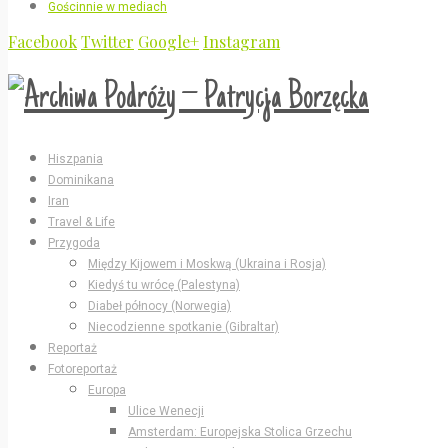
Gościnnie w mediach
Facebook
Twitter
Google+
Instagram
Hiszpania
Dominikana
Iran
Travel & Life
Przygoda
Między Kijowem i Moskwą (Ukraina i Rosja)
Kiedyś tu wrócę (Palestyna)
Diabeł północy (Norwegia)
Niecodzienne spotkanie (Gibraltar)
Reportaż
Fotoreportaż
Europa
Ulice Wenecji
Amsterdam: Europejska Stolica Grzechu