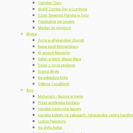
Camden Town
World Zombie Day w Londynie
Dzień Świętego Patryka w Oslo
Popołudnie we Lwowie
Majdan po rewolucji
Afryka
Życie w afrykańskiej dżungli
Kawa spod Kilimandżaro
W wiosce Masajów
Safari w Kenii: Masai Mara
Dzień z życia żeglarza
Brama Afryki
Na pokładzie Krilla
Odbicia Casablanki
Azja
Muharram i Aszura w Iranie
Przez pustkowia Kordanu
Irańskie tradycyjne bazary
Irańskie kobiety na zakupach i teherańskie centra handlo
Ludzie Palestyny
Na styku kultur