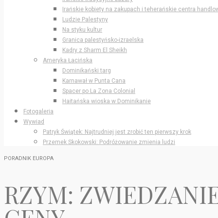
Irańskie kobiety na zakupach i teherańskie centra handlo
Ludzie Palestyny
Na styku kultur
Granica palestyńsko-izraelska
Kadry z Sharm El Sheikh
Ameryka Łacińska
Dominikański targ
Karnawał w Punta Cana
Spacer po La Zona Colonial
Haitańska wioska w Dominikanie
Fotogaleria
Wywiad
Patryk Świątek: Najtrudniej jest zrobić ten pierwszy krok
Przemek Skokowski: Podróżowanie zmienia ludzi
PORADNIK EUROPA
RZYM: ZWIEDZANIE
CENY