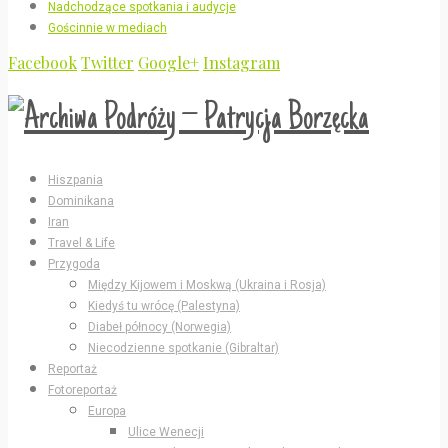
Nadchodzące spotkania i audycje
Gościnnie w mediach
Facebook
Twitter
Google+
Instagram
Hiszpania
Dominikana
Iran
Travel & Life
Przygoda
Między Kijowem i Moskwą (Ukraina i Rosja)
Kiedyś tu wrócę (Palestyna)
Diabeł północy (Norwegia)
Niecodzienne spotkanie (Gibraltar)
Reportaż
Fotoreportaż
Europa
Ulice Wenecji