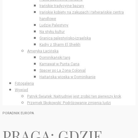
Irańskie tradycyjne bazary
Irańskie kobiety na zakupach i teherańskie centra
handlowe
Ludzie Palestyny
Na styku kultur
Granica palestyńsko-izraelska
Kadry z Sharm El Sheikh
Ameryka Łacińska
Dominikański targ
Karnawał w Punta Cana
Spacer po La Zona Colonial
Haitańska wioska w Dominikanie
Fotogaleria
Wywiad
Patryk Świątek: Najtrudniej jest zrobić ten pierwszy krok
Przemek Skokowski: Podróżowanie zmienia ludzi
PORADNIK EUROPA
PRAGA: GDZIE