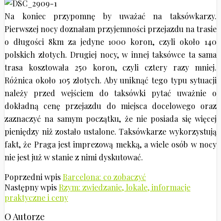
Na koniec przypomnę by uważać na taksówkarzy.
Pierwszej nocy doznałam przyjemności przejazdu na trasie
o długości 8km za jedyne 1000 koron, czyli około 140
polskich złotych. Drugiej nocy, w innej taksówce ta sama
trasa kosztowała 250 koron, czyli cztery razy mniej.
Różnica około 105 złotych. Aby uniknąć tego typu sytuacji
należy przed wejściem do taksówki pytać uważnie o
dokładną cenę przejazdu do miejsca docelowego oraz
zaznaczyć na samym początku, że nie posiada się więcej
pieniędzy niż zostało ustalone. Taksówkarze wykorzystują
fakt, że Praga jest imprezową mekką, a wiele osób w nocy
nie jest już w stanie z nimi dyskutować.
Poprzedni wpis
Barcelona: co zobaczyć
Następny wpis
Rzym: zwiedzanie, lokale, informacje
praktyczne i ceny
O Autorze