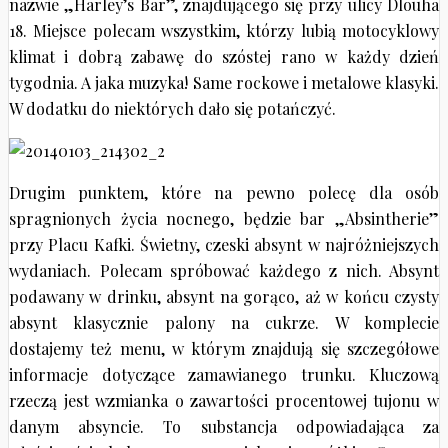
nazwie „Harley’s Bar”, znajdującego się przy ulicy Dlouha
18. Miejsce polecam wszystkim, którzy lubią motocyklowy
klimat i dobrą zabawę do szóstej rano w każdy dzień
tygodnia. A jaka muzyka! Same rockowe i metalowe klasyki.
W dodatku do niektórych dało się potańczyć.
Drugim punktem, które na pewno polecę dla osób
spragnionych życia nocnego, będzie bar „Absintherie”
przy Placu Kafki. Świetny, czeski absynt w najróżniejszych
wydaniach. Polecam spróbować każdego z nich. Absynt
podawany w drinku, absynt na gorąco, aż w końcu czysty
absynt klasycznie palony na cukrze. W komplecie
dostajemy też menu, w którym znajdują się szczegółowe
informacje dotyczące zamawianego trunku. Kluczową
rzeczą jest wzmianka o zawartości procentowej tujonu w
danym absyncie. To substancja odpowiadająca za