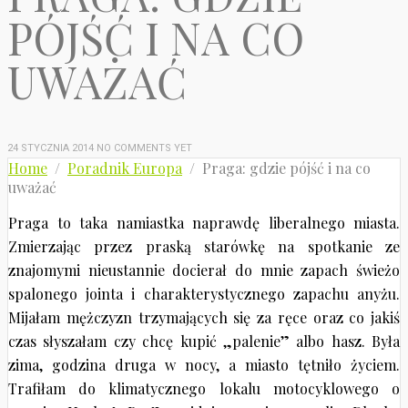
PÓJŚĆ I NA CO
UWAŻAĆ
24 STYCZNIA 2014
NO COMMENTS YET
Home
/
Poradnik Europa
/ Praga: gdzie pójść i na co
uważać
Praga to taka namiastka naprawdę liberalnego miasta.
Zmierzając przez praską starówkę na spotkanie ze
znajomymi nieustannie docierał do mnie zapach świeżo
spalonego jointa i charakterystycznego zapachu anyżu.
Mijałam mężczyzn trzymających się za ręce oraz co jakiś
czas słyszałam czy chcę kupić „palenie” albo hasz. Była
zima, godzina druga w nocy, a miasto tętniło życiem.
Trafiłam do klimatycznego lokalu motocyklowego o