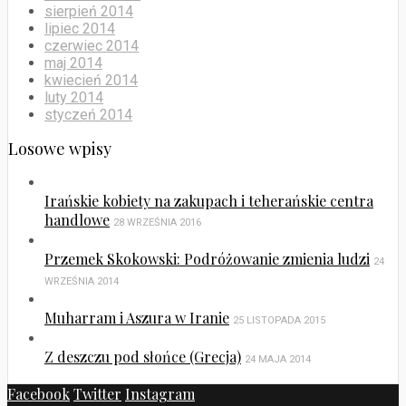
sierpień 2014
lipiec 2014
czerwiec 2014
maj 2014
kwiecień 2014
luty 2014
styczeń 2014
Losowe wpisy
Irańskie kobiety na zakupach i teherańskie centra
handlowe
28 WRZEŚNIA 2016
Przemek Skokowski: Podróżowanie zmienia ludzi
24
WRZEŚNIA 2014
Muharram i Aszura w Iranie
25 LISTOPADA 2015
Z deszczu pod słońce (Grecja)
24 MAJA 2014
Facebook
Twitter
Instagram