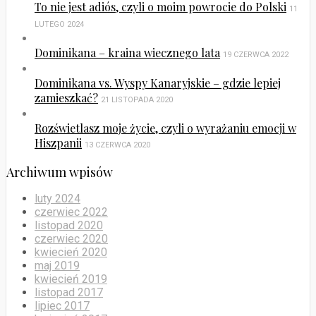
To nie jest adiós, czyli o moim powrocie do Polski
11
LUTEGO 2024
Dominikana – kraina wiecznego lata
19 CZERWCA 2022
Dominikana vs. Wyspy Kanaryjskie – gdzie lepiej
zamieszkać?
21 LISTOPADA 2020
Rozświetlasz moje życie, czyli o wyrażaniu emocji w
Hiszpanii
13 CZERWCA 2020
Archiwum wpisów
luty 2024
czerwiec 2022
listopad 2020
czerwiec 2020
kwiecień 2020
maj 2019
kwiecień 2019
listopad 2017
lipiec 2017