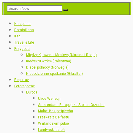
Hiszpania
Dominikana
Iran
Travel & Life
Przygoda
Między Kijowem i Moskwą (Ukraina i Rosja)
Kiedyś tu wrócę (Palestyna)
Diabeł północy (Norwegia)
Niecodzienne spotkanie (Gibraltar)
Reportaż
Fotoreportaż
Europa
Ulice Wenecji
Amsterdam: Europejska Stolica Grzechu
Malta: Bez pośpiechu
Przekaz z Belfastu
W irlandzkim pubie
Londyński dzień