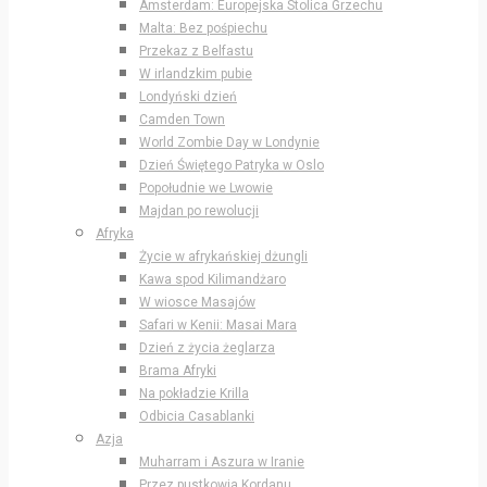
Amsterdam: Europejska Stolica Grzechu
Malta: Bez pośpiechu
Przekaz z Belfastu
W irlandzkim pubie
Londyński dzień
Camden Town
World Zombie Day w Londynie
Dzień Świętego Patryka w Oslo
Popołudnie we Lwowie
Majdan po rewolucji
Afryka
Życie w afrykańskiej dżungli
Kawa spod Kilimandżaro
W wiosce Masajów
Safari w Kenii: Masai Mara
Dzień z życia żeglarza
Brama Afryki
Na pokładzie Krilla
Odbicia Casablanki
Azja
Muharram i Aszura w Iranie
Przez pustkowia Kordanu