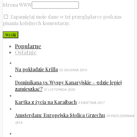
Strona WWW
Zapamiętaj moje dane w tej przeglądarce podczas
pisania kolejnych komentarzy.
Popularne
Ostatnie
Na pokładzie Krilla
25 GRUDNIA 2014
Dominikana vs. Wyspy Kanaryjskie – gdzie lepiej
zamieszkać?
21 LISTOPADA 2020
Kartka z życia na Karaibach
3 KWIETNIA 2017
Amsterdam: Europejska Stolica Grzechu
29 PAŹDZIERNIKA
2014