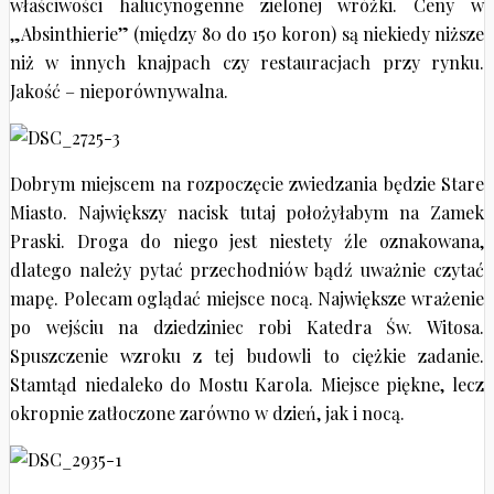
właściwości halucynogenne zielonej wróżki. Ceny w
„Absinthierie” (między 80 do 150 koron) są niekiedy niższe
niż w innych knajpach czy restauracjach przy rynku.
Jakość – nieporównywalna.
Dobrym miejscem na rozpoczęcie zwiedzania będzie Stare
Miasto. Największy nacisk tutaj położyłabym na Zamek
Praski. Droga do niego jest niestety źle oznakowana,
dlatego należy pytać przechodniów bądź uważnie czytać
mapę. Polecam oglądać miejsce nocą. Największe wrażenie
po wejściu na dziedziniec robi Katedra Św. Witosa.
Spuszczenie wzroku z tej budowli to ciężkie zadanie.
Stamtąd niedaleko do Mostu Karola. Miejsce piękne, lecz
okropnie zatłoczone zarówno w dzień, jak i nocą.