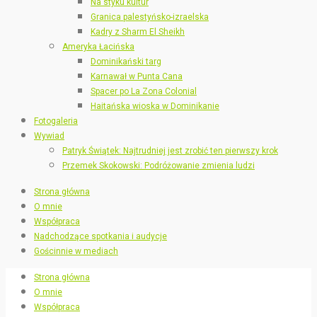
Na styku kultur
Granica palestyńsko-izraelska
Kadry z Sharm El Sheikh
Ameryka Łacińska
Dominikański targ
Karnawał w Punta Cana
Spacer po La Zona Colonial
Haitańska wioska w Dominikanie
Fotogaleria
Wywiad
Patryk Świątek: Najtrudniej jest zrobić ten pierwszy krok
Przemek Skokowski: Podróżowanie zmienia ludzi
Strona główna
O mnie
Współpraca
Nadchodzące spotkania i audycje
Gościnnie w mediach
Strona główna
O mnie
Współpraca