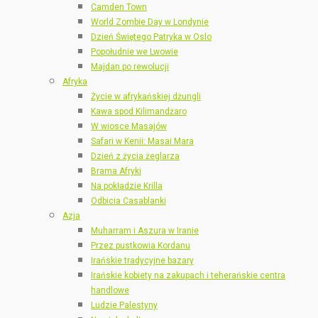
Camden Town
World Zombie Day w Londynie
Dzień Świętego Patryka w Oslo
Popołudnie we Lwowie
Majdan po rewolucji
Afryka
Życie w afrykańskiej dżungli
Kawa spod Kilimandżaro
W wiosce Masajów
Safari w Kenii: Masai Mara
Dzień z życia żeglarza
Brama Afryki
Na pokładzie Krilla
Odbicia Casablanki
Azja
Muharram i Aszura w Iranie
Przez pustkowia Kordanu
Irańskie tradycyjne bazary
Irańskie kobiety na zakupach i teherańskie centra
handlowe
Ludzie Palestyny