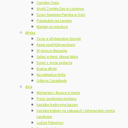
Camden Town
World Zombie Day w Londynie
Dzień Świętego Patryka w Oslo
Popołudnie we Lwowie
Majdan po rewolucji
Afryka
Życie w afrykańskiej dżungli
Kawa spod Kilimandżaro
W wiosce Masajów
Safari w Kenii: Masai Mara
Dzień z życia żeglarza
Brama Afryki
Na pokładzie Krilla
Odbicia Casablanki
Azja
Muharram i Aszura w Iranie
Przez pustkowia Kordanu
Irańskie tradycyjne bazary
Irańskie kobiety na zakupach i teherańskie centra
handlowe
Ludzie Palestyny