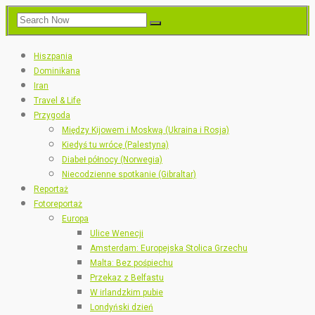
Hiszpania
Dominikana
Iran
Travel & Life
Przygoda
Między Kijowem i Moskwą (Ukraina i Rosja)
Kiedyś tu wrócę (Palestyna)
Diabeł północy (Norwegia)
Niecodzienne spotkanie (Gibraltar)
Reportaż
Fotoreportaż
Europa
Ulice Wenecji
Amsterdam: Europejska Stolica Grzechu
Malta: Bez pośpiechu
Przekaz z Belfastu
W irlandzkim pubie
Londyński dzień