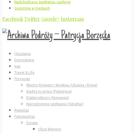
Nadchodzące spotkania i audycje
Gościnnie w mediach
Facebook
Twitter
Google+
Instagram
Hiszpania
Dominikana
Iran
Travel & Life
Przygoda
Między Kijowem i Moskwą (Ukraina i Rosja)
Kiedyś tu wrócę (Palestyna)
Diabeł północy (Norwegia)
Niecodzienne spotkanie (Gibraltar)
Reportaż
Fotoreportaż
Europa
Ulice Wenecji