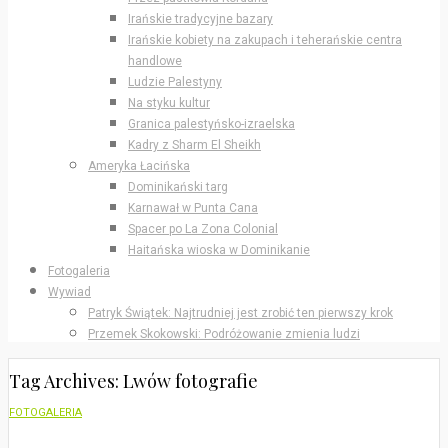
Irańskie tradycyjne bazary
Irańskie kobiety na zakupach i teherańskie centra
handlowe
Ludzie Palestyny
Na styku kultur
Granica palestyńsko-izraelska
Kadry z Sharm El Sheikh
Ameryka Łacińska
Dominikański targ
Karnawał w Punta Cana
Spacer po La Zona Colonial
Haitańska wioska w Dominikanie
Fotogaleria
Wywiad
Patryk Świątek: Najtrudniej jest zrobić ten pierwszy krok
Przemek Skokowski: Podróżowanie zmienia ludzi
Tag Archives: Lwów fotografie
FOTOGALERIA