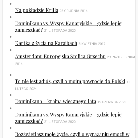
Na pokładzie Krilla
25 GRUDNIA 2014
Dominikana vs. Wyspy Kanaryjskie – gdzie lepiej
zamieszkać?
21 LISTOPADA 2020
Kartka z życia na Karaibach
3 KWIETNIA 2017
Amsterdam: Europejska Stolica Grzechu
29 PAŹDZIERNIKA
2014
To nie jest adiós, czyli o moim powrocie do Polski
11
LUTEGO 2024
Dominikana – kraina wiecznego lata
19 CZERWCA 2022
Dominikana vs. Wyspy Kanaryjskie – gdzie lepiej
zamieszkać?
21 LISTOPADA 2020
Rozświetlasz moje życie, czyli o wyrażaniu emocji w