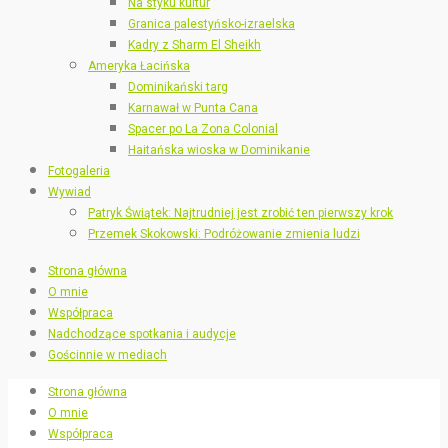
Na styku kultur
Granica palestyńsko-izraelska
Kadry z Sharm El Sheikh
Ameryka Łacińska
Dominikański targ
Karnawał w Punta Cana
Spacer po La Zona Colonial
Haitańska wioska w Dominikanie
Fotogaleria
Wywiad
Patryk Świątek: Najtrudniej jest zrobić ten pierwszy krok
Przemek Skokowski: Podróżowanie zmienia ludzi
Strona główna
O mnie
Współpraca
Nadchodzące spotkania i audycje
Gościnnie w mediach
Strona główna
O mnie
Współpraca