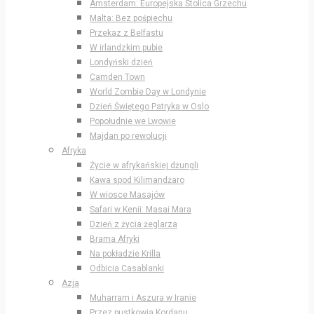
Amsterdam: Europejska Stolica Grzechu
Malta: Bez pośpiechu
Przekaz z Belfastu
W irlandzkim pubie
Londyński dzień
Camden Town
World Zombie Day w Londynie
Dzień Świętego Patryka w Oslo
Popołudnie we Lwowie
Majdan po rewolucji
Afryka
Życie w afrykańskiej dżungli
Kawa spod Kilimandżaro
W wiosce Masajów
Safari w Kenii: Masai Mara
Dzień z życia żeglarza
Brama Afryki
Na pokładzie Krilla
Odbicia Casablanki
Azja
Muharram i Aszura w Iranie
Przez pustkowia Kordanu