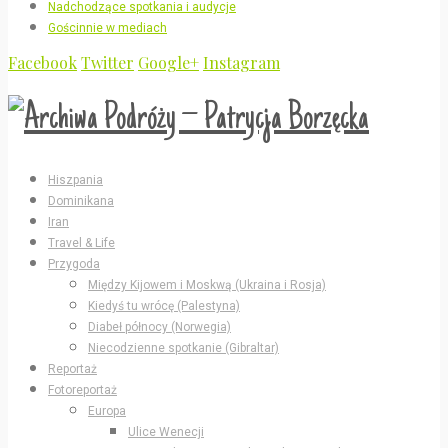
Nadchodzące spotkania i audycje
Gościnnie w mediach
Facebook
Twitter
Google+
Instagram
Hiszpania
Dominikana
Iran
Travel & Life
Przygoda
Między Kijowem i Moskwą (Ukraina i Rosja)
Kiedyś tu wrócę (Palestyna)
Diabeł północy (Norwegia)
Niecodzienne spotkanie (Gibraltar)
Reportaż
Fotoreportaż
Europa
Ulice Wenecji