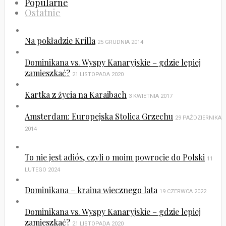
Popularne
Ostatnie
Na pokładzie Krilla
25 GRUDNIA 2014
Dominikana vs. Wyspy Kanaryjskie – gdzie lepiej
zamieszkać?
21 LISTOPADA 2020
Kartka z życia na Karaibach
3 KWIETNIA 2017
Amsterdam: Europejska Stolica Grzechu
29 PAŹDZIERNIKA
2014
To nie jest adiós, czyli o moim powrocie do Polski
11
LUTEGO 2024
Dominikana – kraina wiecznego lata
19 CZERWCA 2022
Dominikana vs. Wyspy Kanaryjskie – gdzie lepiej
zamieszkać?
21 LISTOPADA 2020