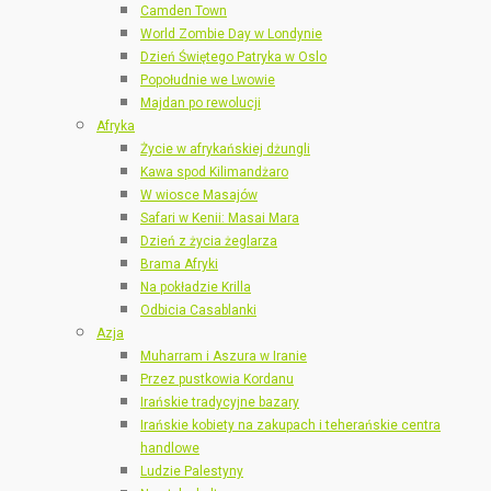
Camden Town
World Zombie Day w Londynie
Dzień Świętego Patryka w Oslo
Popołudnie we Lwowie
Majdan po rewolucji
Afryka
Życie w afrykańskiej dżungli
Kawa spod Kilimandżaro
W wiosce Masajów
Safari w Kenii: Masai Mara
Dzień z życia żeglarza
Brama Afryki
Na pokładzie Krilla
Odbicia Casablanki
Azja
Muharram i Aszura w Iranie
Przez pustkowia Kordanu
Irańskie tradycyjne bazary
Irańskie kobiety na zakupach i teherańskie centra
handlowe
Ludzie Palestyny