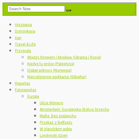
Hiszpania
Dominikana
Iran
Travel & Life
Przygoda
Między Kijowem i Moskwą (Ukraina i Rosja)
Kiedyś tu wrócę (Palestyna)
Diabeł północy (Norwegia)
Niecodzienne spotkanie (Gibraltar)
Reportaż
Fotoreportaż
Europa
Ulice Wenecji
Amsterdam: Europejska Stolica Grzechu
Malta: Bez pośpiechu
Przekaz z Belfastu
W irlandzkim pubie
Londyński dzień