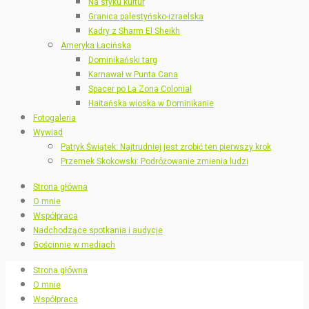
Na styku kultur
Granica palestyńsko-izraelska
Kadry z Sharm El Sheikh
Ameryka Łacińska
Dominikański targ
Karnawał w Punta Cana
Spacer po La Zona Colonial
Haitańska wioska w Dominikanie
Fotogaleria
Wywiad
Patryk Świątek: Najtrudniej jest zrobić ten pierwszy krok
Przemek Skokowski: Podróżowanie zmienia ludzi
Strona główna
O mnie
Współpraca
Nadchodzące spotkania i audycje
Gościnnie w mediach
Strona główna
O mnie
Współpraca