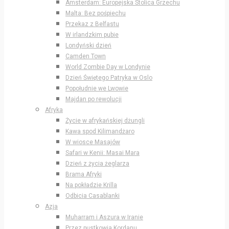
Amsterdam: Europejska Stolica Grzechu
Malta: Bez pośpiechu
Przekaz z Belfastu
W irlandzkim pubie
Londyński dzień
Camden Town
World Zombie Day w Londynie
Dzień Świętego Patryka w Oslo
Popołudnie we Lwowie
Majdan po rewolucji
Afryka
Życie w afrykańskiej dżungli
Kawa spod Kilimandżaro
W wiosce Masajów
Safari w Kenii: Masai Mara
Dzień z życia żeglarza
Brama Afryki
Na pokładzie Krilla
Odbicia Casablanki
Azja
Muharram i Aszura w Iranie
Przez pustkowia Kordanu