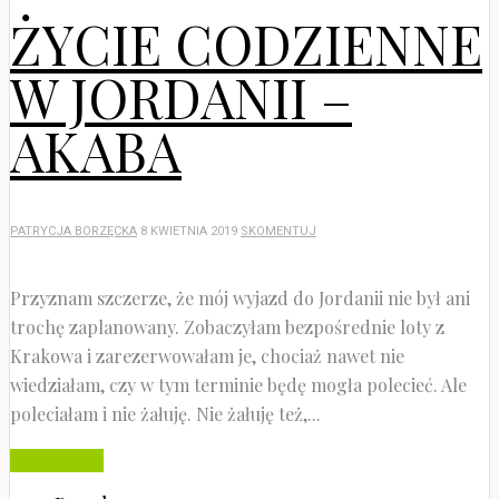
ŻYCIE CODZIENNE
W JORDANII –
AKABA
PATRYCJA BORZĘCKA
8 KWIETNIA 2019
SKOMENTUJ
Przyznam szczerze, że mój wyjazd do Jordanii nie był ani
trochę zaplanowany. Zobaczyłam bezpośrednie loty z
Krakowa i zarezerwowałam je, chociaż nawet nie
wiedziałam, czy w tym terminie będę mogła polecieć. Ale
poleciałam i nie żałuję. Nie żałuję też,...
Czytaj dalej