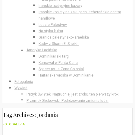
Irańskie tradycyjne bazary
Irańskie kobiety na zakupach i teherańskie centra
handlowe
Ludzie Palestyny
Na styku kultur
Granica palestyńsko-izraelska
Kadry z Sharm El Sheikh
Ameryka Łacińska
Dominikański targ
Karnawał w Punta Cana
Spacer po La Zona Colonial
Haitańska wioska w Dominikanie
Fotogaleria
Wywiad
Patryk Świątek: Najtrudniej jest zrobić ten pierwszy krok
Przemek Skokowski: Podróżowanie zmienia ludzi
Tag Archives: Jordania
FOTOGALERIA