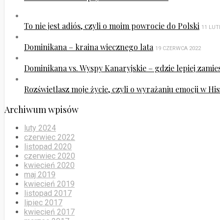
To nie jest adiós, czyli o moim powrocie do Polski
11 LUT
Dominikana – kraina wiecznego lata
19 CZERWCA 2022
Dominikana vs. Wyspy Kanaryjskie – gdzie lepiej zamie
Rozświetlasz moje życie, czyli o wyrażaniu emocji w His
Archiwum wpisów
luty 2024
czerwiec 2022
listopad 2020
czerwiec 2020
kwiecień 2020
maj 2019
kwiecień 2019
listopad 2017
lipiec 2017
kwiecień 2017