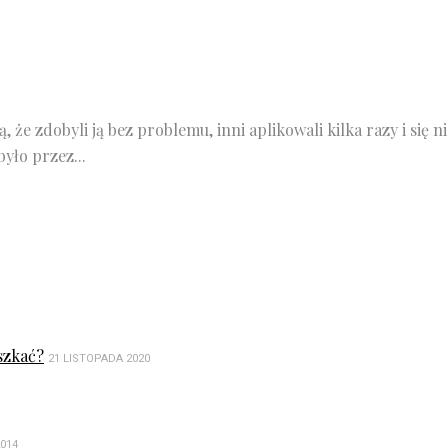
 że zdobyli ją bez problemu, inni aplikowali kilka razy i się 
yło przez...
szkać?
21 LISTOPADA 2020
2014