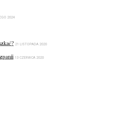
EGO 2024
szkać?
21 LISTOPADA 2020
zpanii
13 CZERWCA 2020