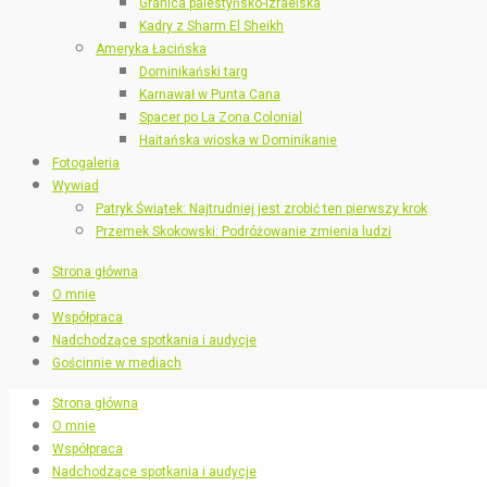
Granica palestyńsko-izraelska
Kadry z Sharm El Sheikh
Ameryka Łacińska
Dominikański targ
Karnawał w Punta Cana
Spacer po La Zona Colonial
Haitańska wioska w Dominikanie
Fotogaleria
Wywiad
Patryk Świątek: Najtrudniej jest zrobić ten pierwszy krok
Przemek Skokowski: Podróżowanie zmienia ludzi
Strona główna
O mnie
Współpraca
Nadchodzące spotkania i audycje
Gościnnie w mediach
Strona główna
O mnie
Współpraca
Nadchodzące spotkania i audycje