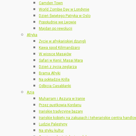
Camden Town
World Zombie Day w Londynie
Dzień Świętego Patryka w Oslo
Popołudnie we Lwowie
Majdan po rewolucji
Afryka
Życie w afrykańskiej dżungli
Kawa spod Kilimandżaro
W wiosce Masajów
Safari w Kenii: Masai Mara
Dzień z życia żeglarza
Brama Afryki
Na pokładzie Krilla
Odbicia Casablanki
Azja
Muharram i Aszura w Iranie
Przez pustkowia Kordanu
Irańskie tradycyjne bazary
Irańskie kobiety na zakupach i teherańskie centra handlo
Ludzie Palestyny
Na styku kultur