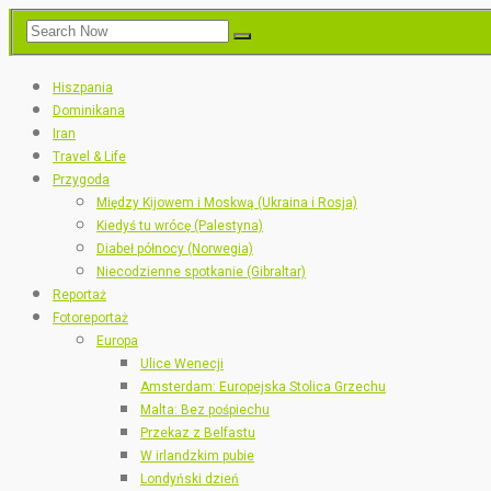
Hiszpania
Dominikana
Iran
Travel & Life
Przygoda
Między Kijowem i Moskwą (Ukraina i Rosja)
Kiedyś tu wrócę (Palestyna)
Diabeł północy (Norwegia)
Niecodzienne spotkanie (Gibraltar)
Reportaż
Fotoreportaż
Europa
Ulice Wenecji
Amsterdam: Europejska Stolica Grzechu
Malta: Bez pośpiechu
Przekaz z Belfastu
W irlandzkim pubie
Londyński dzień