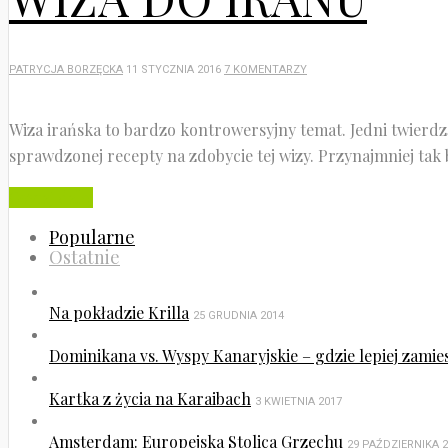
PATRYCJA BORZĘCKA
11 STYCZNIA 2016
7 KOMENTARZY
Wiza irańska to bardzo kontrowersyjny temat. Jedni twierdzą,
sprawdzonej recepty na zdobycie tej wizy. Przynajmniej tak b
Czytaj dalej
Popularne
Ostatnie
Na pokładzie Krilla
25 GRUDNIA 2014
Dominikana vs. Wyspy Kanaryjskie – gdzie lepiej zamie
Kartka z życia na Karaibach
3 KWIETNIA 2017
Amsterdam: Europejska Stolica Grzechu
29 PAŹDZIERNIKA 