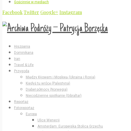
Gościnnie w mediach
Facebook
Twitter
Google+
Instagram
Hiszpania
Dominikana
Iran
Travel & Life
Przygoda
Między Kijowem i Moskwą (Ukraina i Rosja)
Kiedyś tu wrócę (Palestyna)
Diabeł północy (Norwegia)
Niecodzienne spotkanie (Gibraltar)
Reportaż
Fotoreportaż
Europa
Ulice Wenecji
Amsterdam: Europejska Stolica Grzechu