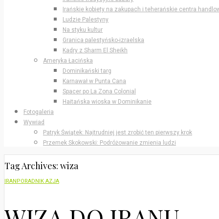
Irańskie kobiety na zakupach i teherańskie centra handlo
Ludzie Palestyny
Na styku kultur
Granica palestyńsko-izraelska
Kadry z Sharm El Sheikh
Ameryka Łacińska
Dominikański targ
Karnawał w Punta Cana
Spacer po La Zona Colonial
Haitańska wioska w Dominikanie
Fotogaleria
Wywiad
Patryk Świątek: Najtrudniej jest zrobić ten pierwszy krok
Przemek Skokowski: Podróżowanie zmienia ludzi
Tag Archives: wiza
IRAN
PORADNIK AZJA
WIZA DO IRANU