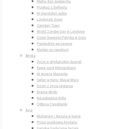
Malta: Bez pośpiechu
Przekaz z Belfastu
W irlandzkim pubie
Londyński dzień
Camden Town
World Zombie Day w Londynie
Dzień Świętego Patryka w Oslo
Popołudnie we Lwowie
Majdan po rewolucji
Afryka
Życie w afrykańskiej dżungli
Kawa spod Kilimandżaro
W wiosce Masajów
Safari w Kenii: Masai Mara
Dzień z życia żeglarza
Brama Afryki
Na pokładzie Krilla
Odbicia Casablanki
Azja
Muharram i Aszura w Iranie
Przez pustkowia Kordanu
Irańskie tradycyjne bazary