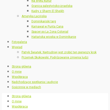
Na styku kultur
Granica palestyńsko-izraelska
Kadry z Sharm El Sheikh
Ameryka Łacińska
Dominikański targ
Karnawał w Punta Cana
Spacer po La Zona Colonial
Haitańska wioska w Dominikanie
Fotogaleria
Wywiad
Patryk Świątek: Najtrudniej jest zrobić ten pierwszy krok
Przemek Skokowski: Podróżowanie zmienia ludzi
Strona główna
O mnie
Współpraca
Nadchodzące spotkania i audycje
Gościnnie w mediach
Strona główna
O mnie
Współpraca