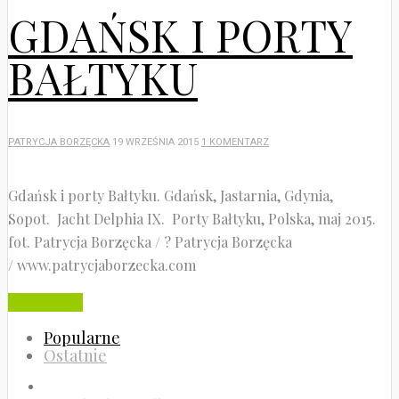
GDAŃSK I PORTY
BAŁTYKU
PATRYCJA BORZĘCKA
19 WRZEŚNIA 2015
1 KOMENTARZ
Gdańsk i porty Bałtyku. Gdańsk, Jastarnia, Gdynia,
Sopot. Jacht Delphia IX. Porty Bałtyku, Polska, maj 2015.
fot. Patrycja Borzęcka / ? Patrycja Borzęcka
/ www.patrycjaborzecka.com
Czytaj dalej
Popularne
Ostatnie