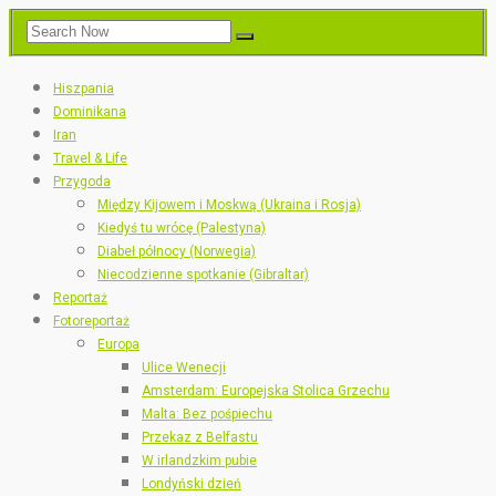
Hiszpania
Dominikana
Iran
Travel & Life
Przygoda
Między Kijowem i Moskwą (Ukraina i Rosja)
Kiedyś tu wrócę (Palestyna)
Diabeł północy (Norwegia)
Niecodzienne spotkanie (Gibraltar)
Reportaż
Fotoreportaż
Europa
Ulice Wenecji
Amsterdam: Europejska Stolica Grzechu
Malta: Bez pośpiechu
Przekaz z Belfastu
W irlandzkim pubie
Londyński dzień