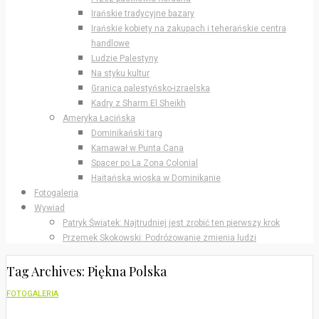
Irańskie tradycyjne bazary
Irańskie kobiety na zakupach i teherańskie centra
handlowe
Ludzie Palestyny
Na styku kultur
Granica palestyńsko-izraelska
Kadry z Sharm El Sheikh
Ameryka Łacińska
Dominikański targ
Karnawał w Punta Cana
Spacer po La Zona Colonial
Haitańska wioska w Dominikanie
Fotogaleria
Wywiad
Patryk Świątek: Najtrudniej jest zrobić ten pierwszy krok
Przemek Skokowski: Podróżowanie zmienia ludzi
Tag Archives: Piękna Polska
FOTOGALERIA