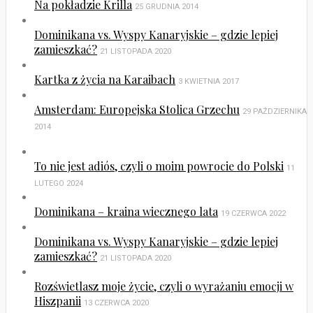
Na pokładzie Krilla
25 GRUDNIA 2014
Dominikana vs. Wyspy Kanaryjskie – gdzie lepiej
zamieszkać?
21 LISTOPADA 2020
Kartka z życia na Karaibach
3 KWIETNIA 2017
Amsterdam: Europejska Stolica Grzechu
29 PAŹDZIERNIKA
2014
To nie jest adiós, czyli o moim powrocie do Polski
11
LUTEGO 2024
Dominikana – kraina wiecznego lata
19 CZERWCA 2022
Dominikana vs. Wyspy Kanaryjskie – gdzie lepiej
zamieszkać?
21 LISTOPADA 2020
Rozświetlasz moje życie, czyli o wyrażaniu emocji w
Hiszpanii
13 CZERWCA 2020