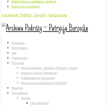
Nadchodzące spotkania i audycje
Gościnnie w mediach
Facebook
Twitter
Google+
Instagram
Hiszpania
Dominikana
Iran
Travel & Life
Przygoda
Między Kijowem i Moskwą (Ukraina i Rosja)
Kiedyś tu wrócę (Palestyna)
Diabeł północy (Norwegia)
Niecodzienne spotkanie (Gibraltar)
Reportaż
Fotoreportaż
Europa
Ulice Wenecji