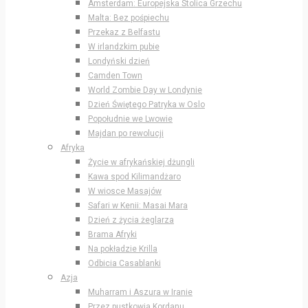
Amsterdam: Europejska Stolica Grzechu
Malta: Bez pośpiechu
Przekaz z Belfastu
W irlandzkim pubie
Londyński dzień
Camden Town
World Zombie Day w Londynie
Dzień Świętego Patryka w Oslo
Popołudnie we Lwowie
Majdan po rewolucji
Afryka
Życie w afrykańskiej dżungli
Kawa spod Kilimandżaro
W wiosce Masajów
Safari w Kenii: Masai Mara
Dzień z życia żeglarza
Brama Afryki
Na pokładzie Krilla
Odbicia Casablanki
Azja
Muharram i Aszura w Iranie
Przez pustkowia Kordanu