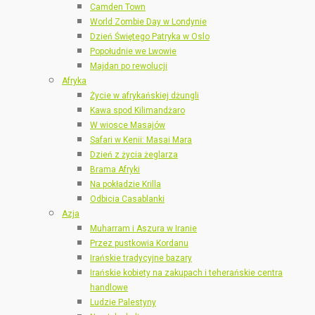
Camden Town
World Zombie Day w Londynie
Dzień Świętego Patryka w Oslo
Popołudnie we Lwowie
Majdan po rewolucji
Afryka
Życie w afrykańskiej dżungli
Kawa spod Kilimandżaro
W wiosce Masajów
Safari w Kenii: Masai Mara
Dzień z życia żeglarza
Brama Afryki
Na pokładzie Krilla
Odbicia Casablanki
Azja
Muharram i Aszura w Iranie
Przez pustkowia Kordanu
Irańskie tradycyjne bazary
Irańskie kobiety na zakupach i teherańskie centra
handlowe
Ludzie Palestyny