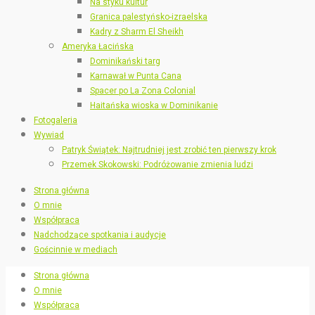
Na styku kultur
Granica palestyńsko-izraelska
Kadry z Sharm El Sheikh
Ameryka Łacińska
Dominikański targ
Karnawał w Punta Cana
Spacer po La Zona Colonial
Haitańska wioska w Dominikanie
Fotogaleria
Wywiad
Patryk Świątek: Najtrudniej jest zrobić ten pierwszy krok
Przemek Skokowski: Podróżowanie zmienia ludzi
Strona główna
O mnie
Współpraca
Nadchodzące spotkania i audycje
Gościnnie w mediach
Strona główna
O mnie
Współpraca