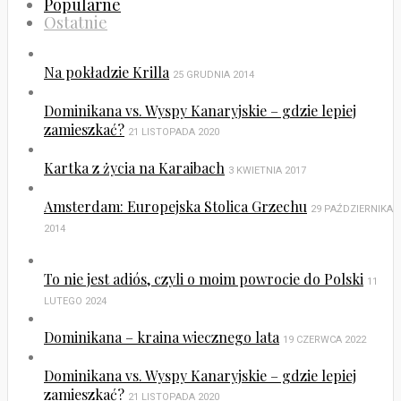
Popularne
Ostatnie
Na pokładzie Krilla
25 GRUDNIA 2014
Dominikana vs. Wyspy Kanaryjskie – gdzie lepiej
zamieszkać?
21 LISTOPADA 2020
Kartka z życia na Karaibach
3 KWIETNIA 2017
Amsterdam: Europejska Stolica Grzechu
29 PAŹDZIERNIKA
2014
To nie jest adiós, czyli o moim powrocie do Polski
11
LUTEGO 2024
Dominikana – kraina wiecznego lata
19 CZERWCA 2022
Dominikana vs. Wyspy Kanaryjskie – gdzie lepiej
zamieszkać?
21 LISTOPADA 2020