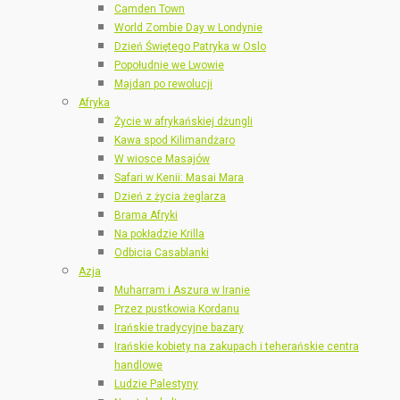
Camden Town
World Zombie Day w Londynie
Dzień Świętego Patryka w Oslo
Popołudnie we Lwowie
Majdan po rewolucji
Afryka
Życie w afrykańskiej dżungli
Kawa spod Kilimandżaro
W wiosce Masajów
Safari w Kenii: Masai Mara
Dzień z życia żeglarza
Brama Afryki
Na pokładzie Krilla
Odbicia Casablanki
Azja
Muharram i Aszura w Iranie
Przez pustkowia Kordanu
Irańskie tradycyjne bazary
Irańskie kobiety na zakupach i teherańskie centra
handlowe
Ludzie Palestyny