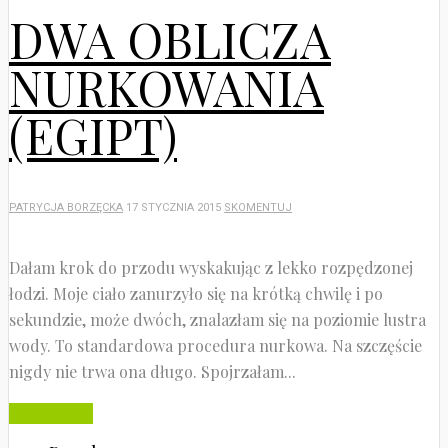
DWA OBLICZA
NURKOWANIA
(EGIPT)
PATRYCJA BORZĘCKA
17 STYCZNIA 2015
SKOMENTUJ
Dałam krok do przodu wyskakując z lekko rozpędzonej
łodzi. Moje ciało zanurzyło się na krótką chwilę i po
sekundzie, może dwóch, znalazłam się na poziomie lustra
wody. To standardowa procedura nurkowa. Na szczęście
nigdy nie trwa ona długo. Spojrzałam...
Czytaj dalej