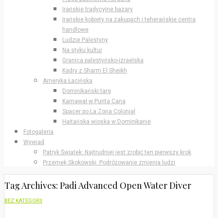
Irańskie tradycyjne bazary
Irańskie kobiety na zakupach i teherańskie centra
handlowe
Ludzie Palestyny
Na styku kultur
Granica palestyńsko-izraelska
Kadry z Sharm El Sheikh
Ameryka Łacińska
Dominikański targ
Karnawał w Punta Cana
Spacer po La Zona Colonial
Haitańska wioska w Dominikanie
Fotogaleria
Wywiad
Patryk Świątek: Najtrudniej jest zrobić ten pierwszy krok
Przemek Skokowski: Podróżowanie zmienia ludzi
Tag Archives: Padi Advanced Open Water Diver
BEZ KATEGORII