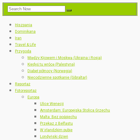
Hiszpania
Dominikana
Iran
Travel & Life
Przygoda
Między Kijowem i Moskwą (Ukraina i Rosja)
Kiedyś tu wrócę (Palestyna)
Diabeł północy (Norwegia)
Niecodzienne spotkanie (Gibraltar)
Reportaż
Fotoreportaż
Europa
Ulice Wenecji
Amsterdam: Europejska Stolica Grzechu
Malta: Bez pośpiechu
Przekaz z Belfastu
W irlandzkim pubie
Londyński dzień