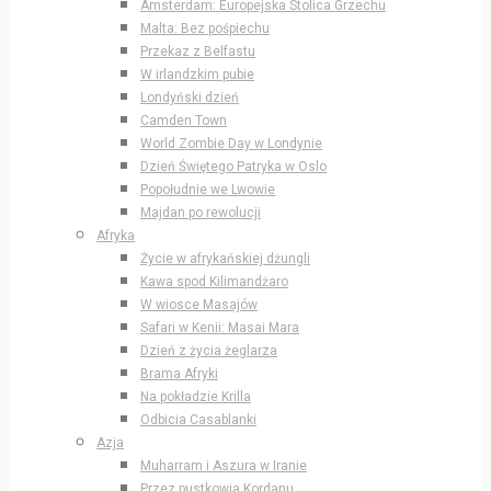
Amsterdam: Europejska Stolica Grzechu
Malta: Bez pośpiechu
Przekaz z Belfastu
W irlandzkim pubie
Londyński dzień
Camden Town
World Zombie Day w Londynie
Dzień Świętego Patryka w Oslo
Popołudnie we Lwowie
Majdan po rewolucji
Afryka
Życie w afrykańskiej dżungli
Kawa spod Kilimandżaro
W wiosce Masajów
Safari w Kenii: Masai Mara
Dzień z życia żeglarza
Brama Afryki
Na pokładzie Krilla
Odbicia Casablanki
Azja
Muharram i Aszura w Iranie
Przez pustkowia Kordanu