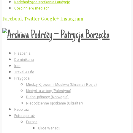
Nadchodzące spotkania i audycje
Gościnnie w mediach
Facebook
Twitter
Google+
Instagram
Hiszpania
Dominikana
Iran
Travel & Life
Przygoda
Między Kijowem i Moskwą (Ukraina i Rosja)
Kiedyś tu wrócę (Palestyna)
Diabeł północy (Norwegia)
Niecodzienne spotkanie (Gibraltar)
Reportaż
Fotoreportaż
Europa
Ulice Wenecji