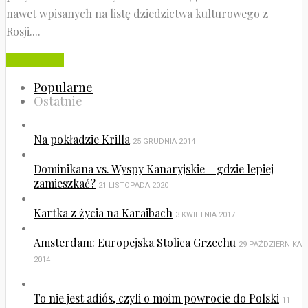
nawet wpisanych na listę dziedzictwa kulturowego z
Rosji....
Czytaj dalej
Popularne
Ostatnie
Na pokładzie Krilla
25 GRUDNIA 2014
Dominikana vs. Wyspy Kanaryjskie – gdzie lepiej
zamieszkać?
21 LISTOPADA 2020
Kartka z życia na Karaibach
3 KWIETNIA 2017
Amsterdam: Europejska Stolica Grzechu
29 PAŹDZIERNIKA
2014
To nie jest adiós, czyli o moim powrocie do Polski
11