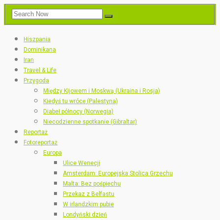
Hiszpania
Dominikana
Iran
Travel & Life
Przygoda
Między Kijowem i Moskwą (Ukraina i Rosja)
Kiedyś tu wrócę (Palestyna)
Diabeł północy (Norwegia)
Niecodzienne spotkanie (Gibraltar)
Reportaż
Fotoreportaż
Europa
Ulice Wenecji
Amsterdam: Europejska Stolica Grzechu
Malta: Bez pośpiechu
Przekaz z Belfastu
W irlandzkim pubie
Londyński dzień