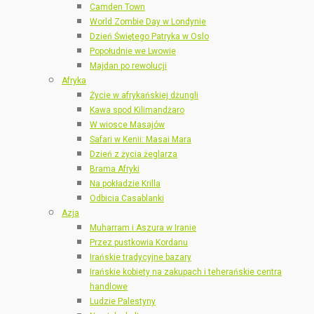
Camden Town
World Zombie Day w Londynie
Dzień Świętego Patryka w Oslo
Popołudnie we Lwowie
Majdan po rewolucji
Afryka
Życie w afrykańskiej dżungli
Kawa spod Kilimandżaro
W wiosce Masajów
Safari w Kenii: Masai Mara
Dzień z życia żeglarza
Brama Afryki
Na pokładzie Krilla
Odbicia Casablanki
Azja
Muharram i Aszura w Iranie
Przez pustkowia Kordanu
Irańskie tradycyjne bazary
Irańskie kobiety na zakupach i teherańskie centra
handlowe
Ludzie Palestyny