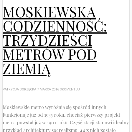
MOSKIEWSKA
CODZIENNOŚĆ:
TRZYDZIEŚCI
METRÓW POD
ZIEMIĄ
PATRYCJA BORZĘCKA
7 MARCA 2016
SKOMENTUJ
Moskiewskie metro wyróżnia się spośród innych.
Funkcjonuje już od 1935 roku, chociaż pierwszy projekt
metra powstał już w 1901 roku. Część stacji stanowi idealny
przykład architektury socrealizmu. 44 z nich zostało