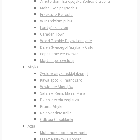
Amsterdam: Europejska Stolica Grzechu
Malta: Bez pośpiechu
Przekaz z Belfastu
W irlandzkim pubie
Londyński dzień
Camden Town
World Zombie Day w Londynie
Dzień Świętego Patryka w Oslo
Popołudnie we Lwowie
Majdan po rewolucji
Afryka
Życie w afrykańskiej dżungli
Kawa spod Kilimandżaro
W wiosce Masajów
Safari w Kenii: Masai Mara
Dzień z życia żeglarza
Brama Afryki
Na pokładzie Krilla
Odbicia Casablanki
Azja
Muharram i Aszura w Iranie
Przez pustkowia Kordanu