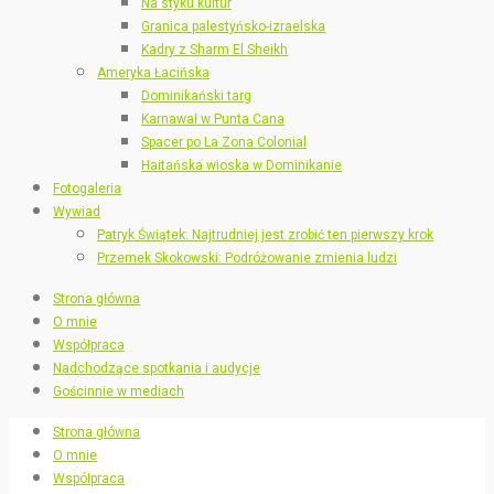
Na styku kultur
Granica palestyńsko-izraelska
Kadry z Sharm El Sheikh
Ameryka Łacińska
Dominikański targ
Karnawał w Punta Cana
Spacer po La Zona Colonial
Haitańska wioska w Dominikanie
Fotogaleria
Wywiad
Patryk Świątek: Najtrudniej jest zrobić ten pierwszy krok
Przemek Skokowski: Podróżowanie zmienia ludzi
Strona główna
O mnie
Współpraca
Nadchodzące spotkania i audycje
Gościnnie w mediach
Strona główna
O mnie
Współpraca