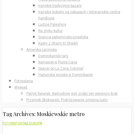
Irańskie tradycyjne bazary
Irańskie kobiety na zakupach i teherańskie centra
handlowe
Ludzie Palestyny
Na styku kultur
Granica palestyńsko-izraelska
Kadry z Sharm El Sheikh
Ameryka Łacińska
Dominikański targ
Karnawał w Punta Cana
Spacer po La Zona Colonial
Haitańska wioska w Dominikanie
Fotogaleria
Wywiad
Patryk Świątek: Najtrudniej jest zrobić ten pierwszy krok
Przemek Skokowski: Podróżowanie zmienia ludzi
Tag Archives: Moskiewskie metro
FOTOREPORTAŻ EUROPA