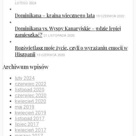
LUTEGO 2024
Dominikana – kraina wiecznego lata
19 CZERWCA 2022
Dominikana vs. Wyspy Kanaryjskie – gdzie lepiej
zamieszkać?
21 LISTOPADA 2020
Rozświetlasz moje życie, czyli o wyrażaniu emocji w
Hiszpanii
13 CZERWCA 2020
Archiwum wpisów
luty 2024
czerwiec 2022
listopad 2020
czerwiec 2020
kwiecień 2020
maj 2019
kwiecień 2019
listopad 2017
lipiec 2017
kwiecień 2017
marzec 2017