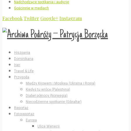
Nadchodzące spotkania i audycje
Gościnnie w mediach
Facebook
Twitter
Google+
Instagram
Hiszpania
Dominikana
Iran
Travel & Life
Przygoda
Między Kijowem i Moskwą (Ukraina i Rosja)
Kiedyś tu wrócę (Palestyna)
Diabeł północy (Norwegia)
Niecodzienne spotkanie (Gibraltar)
Reportaż
Fotoreportaż
Europa
Ulice Wenecji