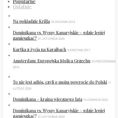
Popularne
Ostatnie
Na pokładzie Krilla
25 GRUDNIA 2014
Dominikana vs. Wyspy Kanaryjskie – gdzie lepiej
zamieszkać?
21 LISTOPADA 2020
Kartka z życia na Karaibach
3 KWIETNIA 2017
Amsterdam: Europejska Stolica Grzechu
29 PAŹDZIERNIKA
2014
To nie jest adiós, czyli o moim powrocie do Polski
11
LUTEGO 2024
Dominikana – kraina wiecznego lata
19 CZERWCA 2022
Dominikana vs. Wyspy Kanaryjskie – gdzie lepiej
zamieszkać?
21 LISTOPADA 2020