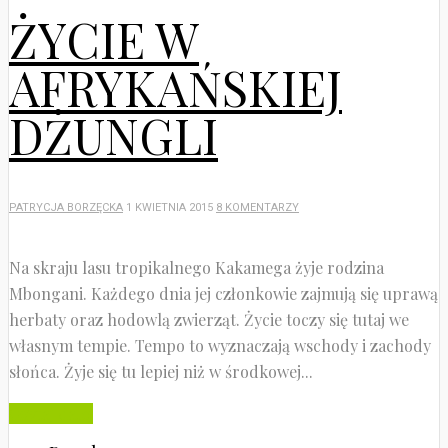
ŻYCIE W
AFRYKAŃSKIEJ
DŻUNGLI
PATRYCJA BORZĘCKA
1 KWIETNIA 2015
8 KOMENTARZY
Na skraju lasu tropikalnego Kakamega żyje rodzina
Mbongani. Każdego dnia jej członkowie zajmują się uprawą
herbaty oraz hodowlą zwierząt. Życie toczy się tutaj we
własnym tempie. Tempo to wyznaczają wschody i zachody
słońca. Żyje się tu lepiej niż w środkowej...
Czytaj dalej