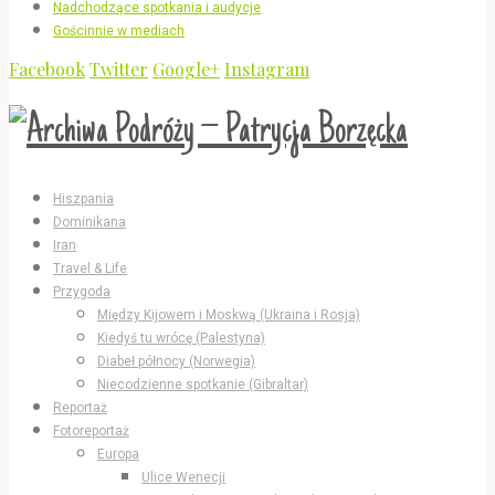
Nadchodzące spotkania i audycje
Gościnnie w mediach
Facebook
Twitter
Google+
Instagram
Hiszpania
Dominikana
Iran
Travel & Life
Przygoda
Między Kijowem i Moskwą (Ukraina i Rosja)
Kiedyś tu wrócę (Palestyna)
Diabeł północy (Norwegia)
Niecodzienne spotkanie (Gibraltar)
Reportaż
Fotoreportaż
Europa
Ulice Wenecji