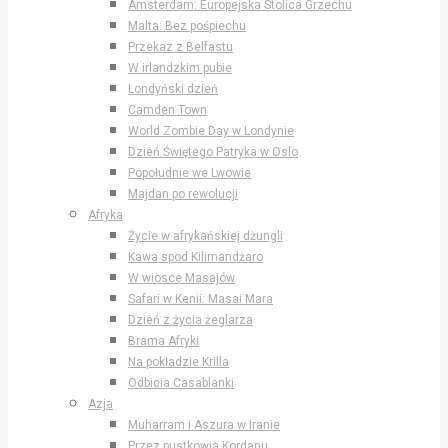
Amsterdam: Europejska Stolica Grzechu
Malta: Bez pośpiechu
Przekaz z Belfastu
W irlandzkim pubie
Londyński dzień
Camden Town
World Zombie Day w Londynie
Dzień Świętego Patryka w Oslo
Popołudnie we Lwowie
Majdan po rewolucji
Afryka
Życie w afrykańskiej dżungli
Kawa spod Kilimandżaro
W wiosce Masajów
Safari w Kenii: Masai Mara
Dzień z życia żeglarza
Brama Afryki
Na pokładzie Krilla
Odbicia Casablanki
Azja
Muharram i Aszura w Iranie
Przez pustkowia Kordanu