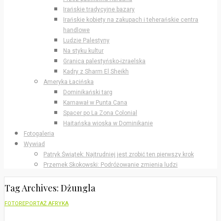
Irańskie tradycyjne bazary
Irańskie kobiety na zakupach i teherańskie centra
handlowe
Ludzie Palestyny
Na styku kultur
Granica palestyńsko-izraelska
Kadry z Sharm El Sheikh
Ameryka Łacińska
Dominikański targ
Karnawał w Punta Cana
Spacer po La Zona Colonial
Haitańska wioska w Dominikanie
Fotogaleria
Wywiad
Patryk Świątek: Najtrudniej jest zrobić ten pierwszy krok
Przemek Skokowski: Podróżowanie zmienia ludzi
Tag Archives: Dżungla
FOTOREPORTAŻ AFRYKA