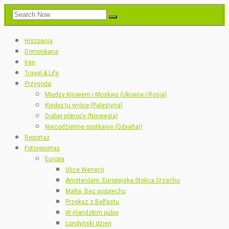
Hiszpania
Dominikana
Iran
Travel & Life
Przygoda
Między Kijowem i Moskwą (Ukraina i Rosja)
Kiedyś tu wrócę (Palestyna)
Diabeł północy (Norwegia)
Niecodzienne spotkanie (Gibraltar)
Reportaż
Fotoreportaż
Europa
Ulice Wenecji
Amsterdam: Europejska Stolica Grzechu
Malta: Bez pośpiechu
Przekaz z Belfastu
W irlandzkim pubie
Londyński dzień