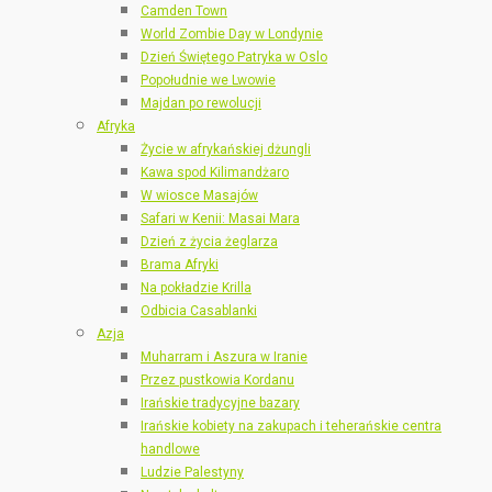
Camden Town
World Zombie Day w Londynie
Dzień Świętego Patryka w Oslo
Popołudnie we Lwowie
Majdan po rewolucji
Afryka
Życie w afrykańskiej dżungli
Kawa spod Kilimandżaro
W wiosce Masajów
Safari w Kenii: Masai Mara
Dzień z życia żeglarza
Brama Afryki
Na pokładzie Krilla
Odbicia Casablanki
Azja
Muharram i Aszura w Iranie
Przez pustkowia Kordanu
Irańskie tradycyjne bazary
Irańskie kobiety na zakupach i teherańskie centra
handlowe
Ludzie Palestyny