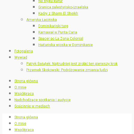
Na styku kultur
Granica palestyńsko-izraelska
Kadry z Sharm El Sheikh
Ameryka Łacińska
Dominikański targ
Karnawał w Punta Cana
Spacer po La Zona Colonial
Haitańska wioska w Dominikanie
Fotogaleria
Wywiad
Patryk Świątek: Najtrudniej jest zrobić ten pierwszy krok
Przemek Skokowski: Podróżowanie zmienia ludzi
Strona główna
O mnie
Współpraca
Nadchodzące spotkania i audycje
Gościnnie w mediach
Strona główna
O mnie
Współpraca