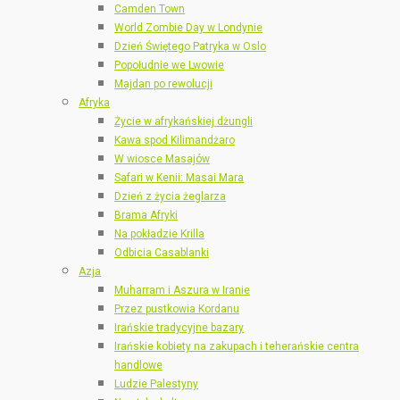
Camden Town
World Zombie Day w Londynie
Dzień Świętego Patryka w Oslo
Popołudnie we Lwowie
Majdan po rewolucji
Afryka
Życie w afrykańskiej dżungli
Kawa spod Kilimandżaro
W wiosce Masajów
Safari w Kenii: Masai Mara
Dzień z życia żeglarza
Brama Afryki
Na pokładzie Krilla
Odbicia Casablanki
Azja
Muharram i Aszura w Iranie
Przez pustkowia Kordanu
Irańskie tradycyjne bazary
Irańskie kobiety na zakupach i teherańskie centra
handlowe
Ludzie Palestyny