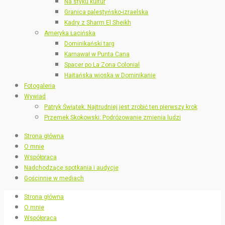
Na styku kultur
Granica palestyńsko-izraelska
Kadry z Sharm El Sheikh
Ameryka Łacińska
Dominikański targ
Karnawał w Punta Cana
Spacer po La Zona Colonial
Haitańska wioska w Dominikanie
Fotogaleria
Wywiad
Patryk Świątek: Najtrudniej jest zrobić ten pierwszy krok
Przemek Skokowski: Podróżowanie zmienia ludzi
Strona główna
O mnie
Współpraca
Nadchodzące spotkania i audycje
Gościnnie w mediach
Strona główna
O mnie
Współpraca