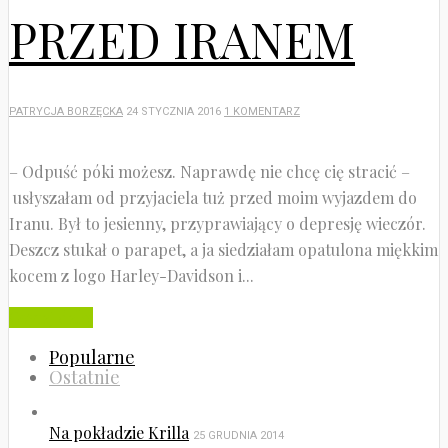
PRZED IRANEM
PATRYCJA BORZĘCKA
24 STYCZNIA 2016
1 KOMENTARZ
– Odpuść póki możesz. Naprawdę nie chcę cię stracić –
usłyszałam od przyjaciela tuż przed moim wyjazdem do
Iranu. Był to jesienny, przyprawiający o depresję wieczór.
Deszcz stukał o parapet, a ja siedziałam opatulona miękkim
kocem z logo Harley-Davidson i...
Czytaj dalej
Popularne
Ostatnie
Na pokładzie Krilla
25 GRUDNIA 2014