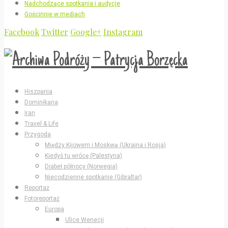
Nadchodzące spotkania i audycje
Gościnnie w mediach
Facebook
Twitter
Google+
Instagram
Hiszpania
Dominikana
Iran
Travel & Life
Przygoda
Między Kijowem i Moskwą (Ukraina i Rosja)
Kiedyś tu wrócę (Palestyna)
Diabeł północy (Norwegia)
Niecodzienne spotkanie (Gibraltar)
Reportaż
Fotoreportaż
Europa
Ulice Wenecji