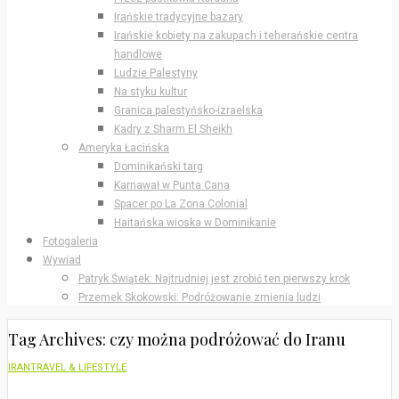
Irańskie tradycyjne bazary
Irańskie kobiety na zakupach i teherańskie centra
handlowe
Ludzie Palestyny
Na styku kultur
Granica palestyńsko-izraelska
Kadry z Sharm El Sheikh
Ameryka Łacińska
Dominikański targ
Karnawał w Punta Cana
Spacer po La Zona Colonial
Haitańska wioska w Dominikanie
Fotogaleria
Wywiad
Patryk Świątek: Najtrudniej jest zrobić ten pierwszy krok
Przemek Skokowski: Podróżowanie zmienia ludzi
Tag Archives: czy można podróżować do Iranu
IRAN
TRAVEL & LIFESTYLE