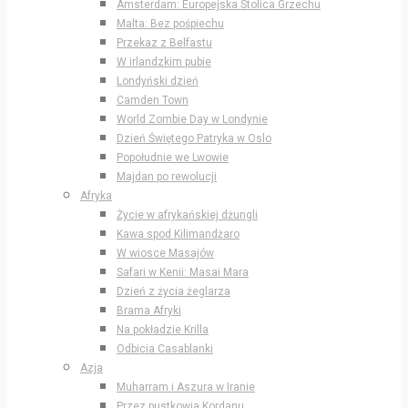
Amsterdam: Europejska Stolica Grzechu
Malta: Bez pośpiechu
Przekaz z Belfastu
W irlandzkim pubie
Londyński dzień
Camden Town
World Zombie Day w Londynie
Dzień Świętego Patryka w Oslo
Popołudnie we Lwowie
Majdan po rewolucji
Afryka
Życie w afrykańskiej dżungli
Kawa spod Kilimandżaro
W wiosce Masajów
Safari w Kenii: Masai Mara
Dzień z życia żeglarza
Brama Afryki
Na pokładzie Krilla
Odbicia Casablanki
Azja
Muharram i Aszura w Iranie
Przez pustkowia Kordanu