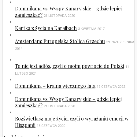
Dominikana vs. Wyspy Kanaryjskie – gdzie lepiej
zamieszkać?
21 LISTOPADA 2020
Kartka z życia na Karaibach
3 KWIETNIA 2017
Amsterdam: Europejska Stolica Grzechu
29 PAŹDZIERNIKA
2014
To nie jest adiós, czyli o moim powrocie do Polski
11
LUTEGO 2024
Dominikana – kraina wiecznego lata
19 CZERWCA 2022
Dominikana vs. Wyspy Kanaryjskie – gdzie lepiej
zamieszkać?
21 LISTOPADA 2020
Rozświetlasz moje życie, czyli o wyrażaniu emocji w
Hiszpanii
13 CZERWCA 2020