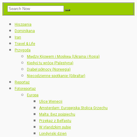
Hiszpania
Dominikana
Iran
Travel & Life
Przygoda
Między Kijowem i Moskwą (Ukraina i Rosja)
Kiedyś tu wrócę (Palestyna)
Diabeł północy (Norwegia)
Niecodzienne spotkanie (Gibraltar)
Reportaż
Fotoreportaż
Europa
Ulice Wenecji
Amsterdam: Europejska Stolica Grzechu
Malta: Bez pośpiechu
Przekaz z Belfastu
W irlandzkim pubie
Londyński dzień