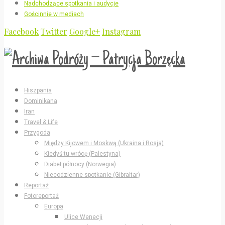
Nadchodzące spotkania i audycje
Gościnnie w mediach
Facebook
Twitter
Google+
Instagram
Hiszpania
Dominikana
Iran
Travel & Life
Przygoda
Między Kijowem i Moskwą (Ukraina i Rosja)
Kiedyś tu wrócę (Palestyna)
Diabeł północy (Norwegia)
Niecodzienne spotkanie (Gibraltar)
Reportaż
Fotoreportaż
Europa
Ulice Wenecji