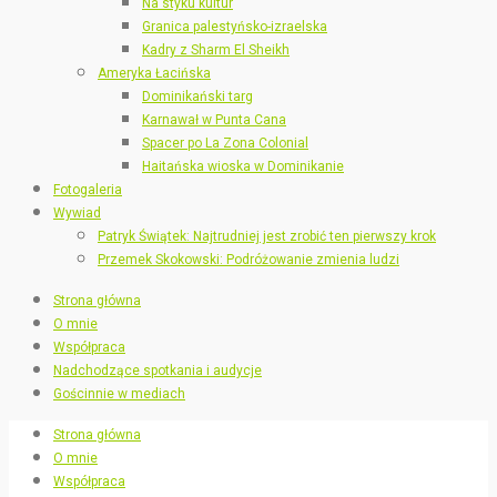
Na styku kultur
Granica palestyńsko-izraelska
Kadry z Sharm El Sheikh
Ameryka Łacińska
Dominikański targ
Karnawał w Punta Cana
Spacer po La Zona Colonial
Haitańska wioska w Dominikanie
Fotogaleria
Wywiad
Patryk Świątek: Najtrudniej jest zrobić ten pierwszy krok
Przemek Skokowski: Podróżowanie zmienia ludzi
Strona główna
O mnie
Współpraca
Nadchodzące spotkania i audycje
Gościnnie w mediach
Strona główna
O mnie
Współpraca