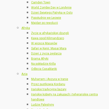
Camden Town
World Zombie Day w Londynie
Dzień Świętego Patryka w Oslo
Popołudnie we Lwowie
Majdan po rewolucji
Afryka
Życie w afrykańskiej dżungli
Kawa spod Kilimandżaro
W wiosce Masajów
Safari w Kenii: Masai Mara
Dzień z życia żeglarza
Brama Afryki
Na pokładzie Krilla
Odbicia Casablanki
Azja
Muharram i Aszura w Iranie
Przez pustkowia Kordanu
Irańskie tradycyjne bazary
Irańskie kobiety na zakupach i teherańskie centra
handlowe
Ludzie Palestyny