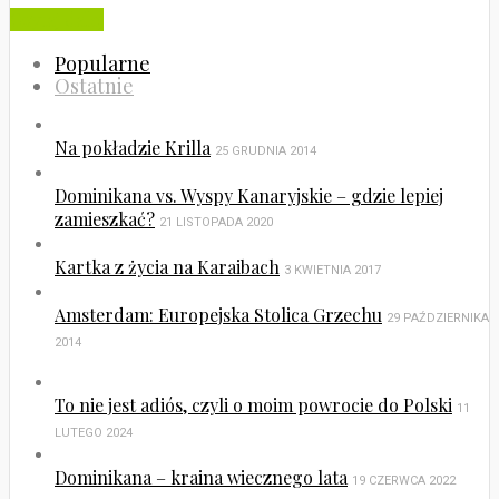
Czytaj dalej
Popularne
Ostatnie
Na pokładzie Krilla
25 GRUDNIA 2014
Dominikana vs. Wyspy Kanaryjskie – gdzie lepiej
zamieszkać?
21 LISTOPADA 2020
Kartka z życia na Karaibach
3 KWIETNIA 2017
Amsterdam: Europejska Stolica Grzechu
29 PAŹDZIERNIKA
2014
To nie jest adiós, czyli o moim powrocie do Polski
11
LUTEGO 2024
Dominikana – kraina wiecznego lata
19 CZERWCA 2022