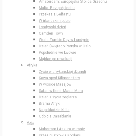
Amsterdam: Europejska Stolica Grzechu
Malta: Bez pośpiechu
Przekaz z Belfastu
W irlandzkim pubie
Londyński dzień
Camden Town
World Zombie Day w Londynie
Dzień Świętego Patryka w Oslo
Popołudnie we Lwowie
Majdan po rewolucji
Afryka
Życie w afrykańskiej dżungli
Kawa spod Kilimandżaro
W wiosce Masajów
Safari w Kenii: Masai Mara
Dzień z życia żeglarza
Brama Afryki
Na pokładzie Krilla
Odbicia Casablanki
Azja
Muharram i Aszura w Iranie
Przez pustkowia Kordanu