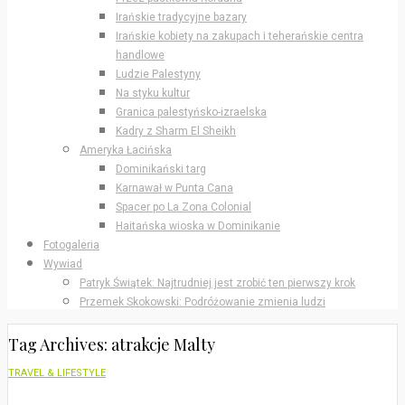
Irańskie tradycyjne bazary
Irańskie kobiety na zakupach i teherańskie centra
handlowe
Ludzie Palestyny
Na styku kultur
Granica palestyńsko-izraelska
Kadry z Sharm El Sheikh
Ameryka Łacińska
Dominikański targ
Karnawał w Punta Cana
Spacer po La Zona Colonial
Haitańska wioska w Dominikanie
Fotogaleria
Wywiad
Patryk Świątek: Najtrudniej jest zrobić ten pierwszy krok
Przemek Skokowski: Podróżowanie zmienia ludzi
Tag Archives: atrakcje Malty
TRAVEL & LIFESTYLE