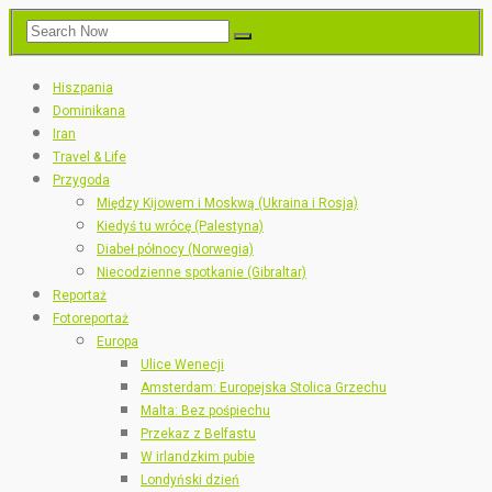
Hiszpania
Dominikana
Iran
Travel & Life
Przygoda
Między Kijowem i Moskwą (Ukraina i Rosja)
Kiedyś tu wrócę (Palestyna)
Diabeł północy (Norwegia)
Niecodzienne spotkanie (Gibraltar)
Reportaż
Fotoreportaż
Europa
Ulice Wenecji
Amsterdam: Europejska Stolica Grzechu
Malta: Bez pośpiechu
Przekaz z Belfastu
W irlandzkim pubie
Londyński dzień