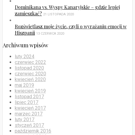
Dominikana vs. Wyspy Kanaryjskie – gdzie lepiej
zamieszkać?
21 LISTOPADA 2020
Rozświetlasz moje życie, czyli o wyrażaniu emocji w
Hiszpanii
13 CZERWCA 2020
Archiwum wpisów
luty 2024
czerwiec 2022
listopad 2020
czerwiec 2020
kwiecień 2020
maj 2019
kwiecień 2019
listopad 2017
lipiec 2017
kwiecień 2017
marzec 2017
luty 2017
styczeń 2017
październik 2016