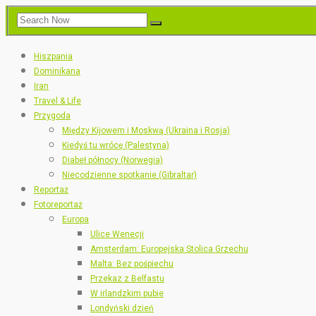
Hiszpania
Dominikana
Iran
Travel & Life
Przygoda
Między Kijowem i Moskwą (Ukraina i Rosja)
Kiedyś tu wrócę (Palestyna)
Diabeł północy (Norwegia)
Niecodzienne spotkanie (Gibraltar)
Reportaż
Fotoreportaż
Europa
Ulice Wenecji
Amsterdam: Europejska Stolica Grzechu
Malta: Bez pośpiechu
Przekaz z Belfastu
W irlandzkim pubie
Londyński dzień