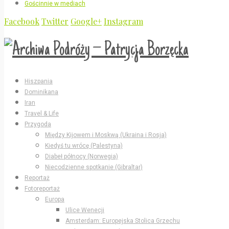
Gościnnie w mediach
Facebook
Twitter
Google+
Instagram
Hiszpania
Dominikana
Iran
Travel & Life
Przygoda
Między Kijowem i Moskwą (Ukraina i Rosja)
Kiedyś tu wrócę (Palestyna)
Diabeł północy (Norwegia)
Niecodzienne spotkanie (Gibraltar)
Reportaż
Fotoreportaż
Europa
Ulice Wenecji
Amsterdam: Europejska Stolica Grzechu