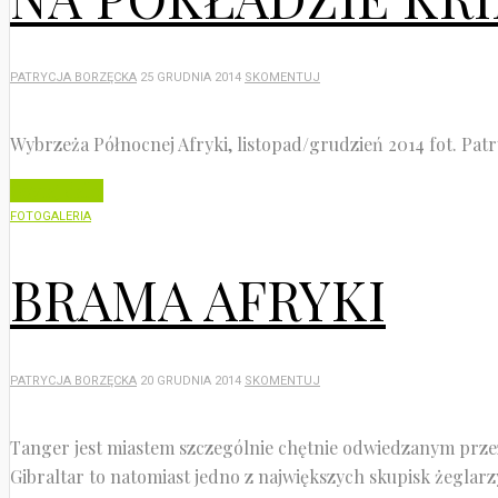
PATRYCJA BORZĘCKA
25 GRUDNIA 2014
SKOMENTUJ
Wybrzeża Północnej Afryki, listopad/grudzień 2014 fot. Patr
Czytaj dalej
FOTOGALERIA
BRAMA AFRYKI
PATRYCJA BORZĘCKA
20 GRUDNIA 2014
SKOMENTUJ
Tanger jest miastem szczególnie chętnie odwiedzanym przez
Gibraltar to natomiast jedno z największych skupisk żeglarz