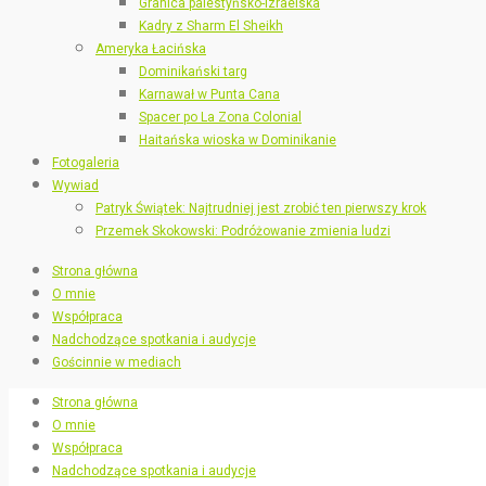
Granica palestyńsko-izraelska
Kadry z Sharm El Sheikh
Ameryka Łacińska
Dominikański targ
Karnawał w Punta Cana
Spacer po La Zona Colonial
Haitańska wioska w Dominikanie
Fotogaleria
Wywiad
Patryk Świątek: Najtrudniej jest zrobić ten pierwszy krok
Przemek Skokowski: Podróżowanie zmienia ludzi
Strona główna
O mnie
Współpraca
Nadchodzące spotkania i audycje
Gościnnie w mediach
Strona główna
O mnie
Współpraca
Nadchodzące spotkania i audycje