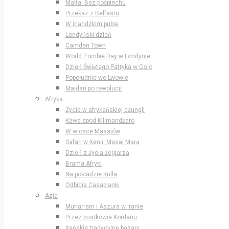
Malta: Bez pośpiechu
Przekaz z Belfastu
W irlandzkim pubie
Londyński dzień
Camden Town
World Zombie Day w Londynie
Dzień Świętego Patryka w Oslo
Popołudnie we Lwowie
Majdan po rewolucji
Afryka
Życie w afrykańskiej dżungli
Kawa spod Kilimandżaro
W wiosce Masajów
Safari w Kenii: Masai Mara
Dzień z życia żeglarza
Brama Afryki
Na pokładzie Krilla
Odbicia Casablanki
Azja
Muharram i Aszura w Iranie
Przez pustkowia Kordanu
Irańskie tradycyjne bazary