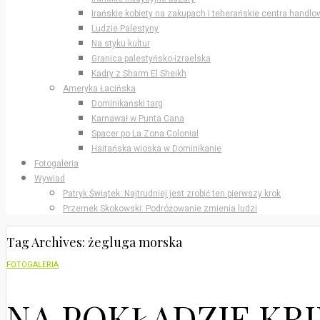
Irańskie kobiety na zakupach i teherańskie centra handlo
Ludzie Palestyny
Na styku kultur
Granica palestyńsko-izraelska
Kadry z Sharm El Sheikh
Ameryka Łacińska
Dominikański targ
Karnawał w Punta Cana
Spacer po La Zona Colonial
Haitańska wioska w Dominikanie
Fotogaleria
Wywiad
Patryk Świątek: Najtrudniej jest zrobić ten pierwszy krok
Przemek Skokowski: Podróżowanie zmienia ludzi
Tag Archives: żegluga morska
FOTOGALERIA
NA POKŁADZIE KRI