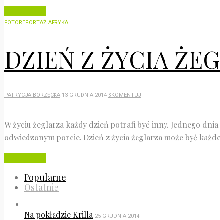
Czytaj dalej
FOTOREPORTAŻ AFRYKA
DZIEŃ Z ŻYCIA ŻE
PATRYCJA BORZĘCKA
13 GRUDNIA 2014
SKOMENTUJ
W życiu żeglarza każdy dzień potrafi być inny. Jednego dni
odwiedzonym porcie. Dzień z życia żeglarza może być każdeg
Czytaj dalej
Popularne
Ostatnie
Na pokładzie Krilla
25 GRUDNIA 2014