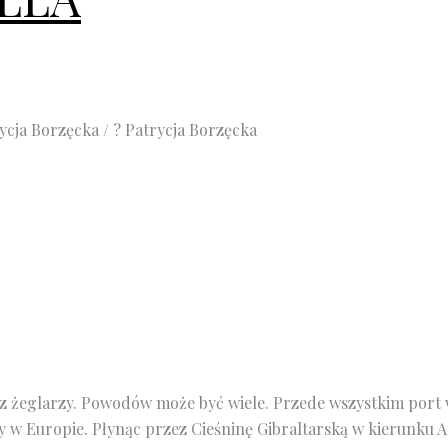
ycja Borzęcka / ? Patrycja Borzęcka
 żeglarzy. Powodów może być wiele. Przede wszystkim port w
y w Europie. Płynąc przez Cieśninę Gibraltarską w kierunku At