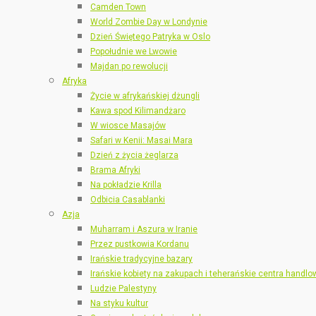
Camden Town
World Zombie Day w Londynie
Dzień Świętego Patryka w Oslo
Popołudnie we Lwowie
Majdan po rewolucji
Afryka
Życie w afrykańskiej dżungli
Kawa spod Kilimandżaro
W wiosce Masajów
Safari w Kenii: Masai Mara
Dzień z życia żeglarza
Brama Afryki
Na pokładzie Krilla
Odbicia Casablanki
Azja
Muharram i Aszura w Iranie
Przez pustkowia Kordanu
Irańskie tradycyjne bazary
Irańskie kobiety na zakupach i teherańskie centra handlo
Ludzie Palestyny
Na styku kultur