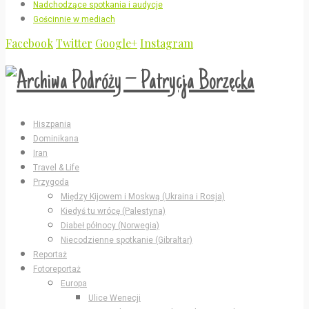
Nadchodzące spotkania i audycje
Gościnnie w mediach
Facebook
Twitter
Google+
Instagram
Hiszpania
Dominikana
Iran
Travel & Life
Przygoda
Między Kijowem i Moskwą (Ukraina i Rosja)
Kiedyś tu wrócę (Palestyna)
Diabeł północy (Norwegia)
Niecodzienne spotkanie (Gibraltar)
Reportaż
Fotoreportaż
Europa
Ulice Wenecji