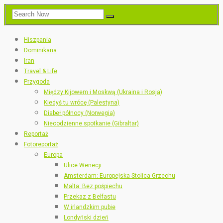
Hiszpania
Dominikana
Iran
Travel & Life
Przygoda
Między Kijowem i Moskwą (Ukraina i Rosja)
Kiedyś tu wrócę (Palestyna)
Diabeł północy (Norwegia)
Niecodzienne spotkanie (Gibraltar)
Reportaż
Fotoreportaż
Europa
Ulice Wenecji
Amsterdam: Europejska Stolica Grzechu
Malta: Bez pośpiechu
Przekaz z Belfastu
W irlandzkim pubie
Londyński dzień