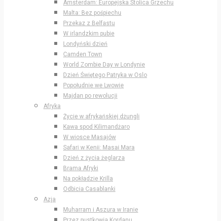
Amsterdam: Europejska Stolica Grzechu
Malta: Bez pośpiechu
Przekaz z Belfastu
W irlandzkim pubie
Londyński dzień
Camden Town
World Zombie Day w Londynie
Dzień Świętego Patryka w Oslo
Popołudnie we Lwowie
Majdan po rewolucji
Afryka
Życie w afrykańskiej dżungli
Kawa spod Kilimandżaro
W wiosce Masajów
Safari w Kenii: Masai Mara
Dzień z życia żeglarza
Brama Afryki
Na pokładzie Krilla
Odbicia Casablanki
Azja
Muharram i Aszura w Iranie
Przez pustkowia Kordanu