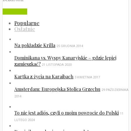
Czytaj dalej
Popularne
Ostatnie
Na pokładzie Krilla
25 GRUDNIA 2014
Dominikana vs. Wyspy Kanaryjskie – gdzie lepiej
zamieszkać?
21 LISTOPADA 2020
Kartka z życia na Karaibach
3 KWIETNIA 2017
Amsterdam: Europejska Stolica Grzechu
29 PAŹDZIERNIKA
2014
To nie jest adiós, czyli o moim powrocie do Polski
11
LUTEGO 2024