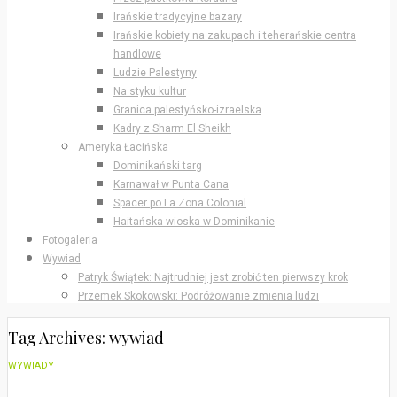
Irańskie tradycyjne bazary
Irańskie kobiety na zakupach i teherańskie centra
handlowe
Ludzie Palestyny
Na styku kultur
Granica palestyńsko-izraelska
Kadry z Sharm El Sheikh
Ameryka Łacińska
Dominikański targ
Karnawał w Punta Cana
Spacer po La Zona Colonial
Haitańska wioska w Dominikanie
Fotogaleria
Wywiad
Patryk Świątek: Najtrudniej jest zrobić ten pierwszy krok
Przemek Skokowski: Podróżowanie zmienia ludzi
Tag Archives: wywiad
WYWIADY