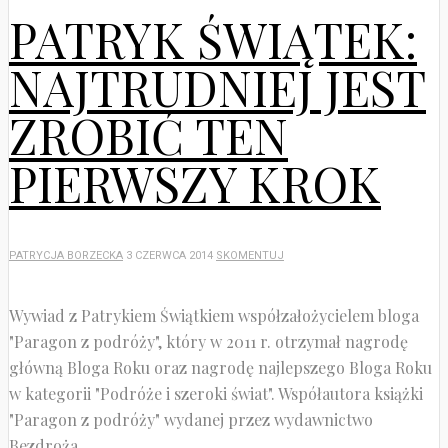
PATRYK ŚWIĄTEK:
NAJTRUDNIEJ JEST
ZROBIĆ TEN
PIERWSZY KROK
PATRYCJA BORZECKA
3 CZERWCA 2014
SKOMENTUJ
Wywiad z Patrykiem Świątkiem współzałożycielem bloga
"Paragon z podróży", który w 2011 r. otrzymał nagrodę
główną Bloga Roku oraz nagrodę najlepszego Bloga Roku
w kategorii "Podróże i szeroki świat". Współautora książki
"Paragon z podróży" wydanej przez wydawnictwo
Bezdroża.