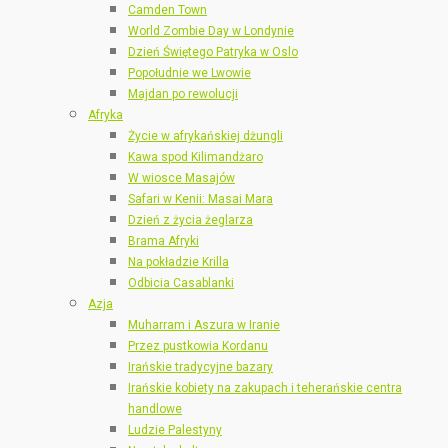
Camden Town
World Zombie Day w Londynie
Dzień Świętego Patryka w Oslo
Popołudnie we Lwowie
Majdan po rewolucji
Afryka
Życie w afrykańskiej dżungli
Kawa spod Kilimandżaro
W wiosce Masajów
Safari w Kenii: Masai Mara
Dzień z życia żeglarza
Brama Afryki
Na pokładzie Krilla
Odbicia Casablanki
Azja
Muharram i Aszura w Iranie
Przez pustkowia Kordanu
Irańskie tradycyjne bazary
Irańskie kobiety na zakupach i teherańskie centra
handlowe
Ludzie Palestyny