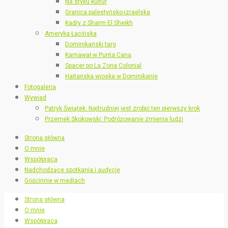
Na styku kultur
Granica palestyńsko-izraelska
Kadry z Sharm El Sheikh
Ameryka Łacińska
Dominikański targ
Karnawał w Punta Cana
Spacer po La Zona Colonial
Haitańska wioska w Dominikanie
Fotogaleria
Wywiad
Patryk Świątek: Najtrudniej jest zrobić ten pierwszy krok
Przemek Skokowski: Podróżowanie zmienia ludzi
Strona główna
O mnie
Współpraca
Nadchodzące spotkania i audycje
Gościnnie w mediach
Strona główna
O mnie
Współpraca