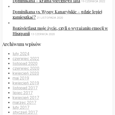
Dominikana – kraina wiecznego lata
19 CZERWCA 2022
Dominikana vs. Wyspy Kanaryjskie – gdzie lepiej
zamieszkać?
21 LISTOPADA 2020
Rozświetlasz moje życie, czyli o wyrażaniu emocji w
Hiszpanii
13 CZERWCA 2020
Archiwum wpisów
luty 2024
czerwiec 2022
listopad 2020
czerwiec 2020
kwiecień 2020
maj 2019
kwiecień 2019
listopad 2017
lipiec 2017
kwiecień 2017
marzec 2017
luty 2017
styczeń 2017