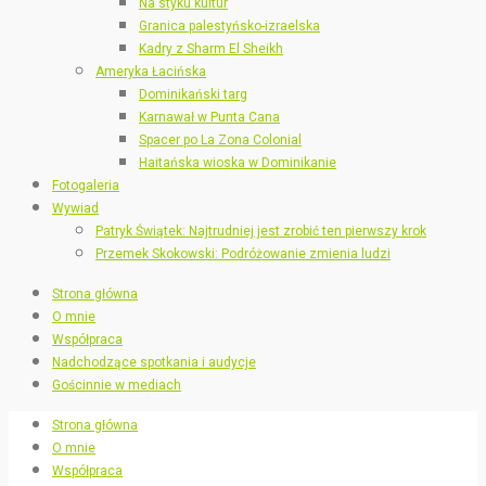
Na styku kultur
Granica palestyńsko-izraelska
Kadry z Sharm El Sheikh
Ameryka Łacińska
Dominikański targ
Karnawał w Punta Cana
Spacer po La Zona Colonial
Haitańska wioska w Dominikanie
Fotogaleria
Wywiad
Patryk Świątek: Najtrudniej jest zrobić ten pierwszy krok
Przemek Skokowski: Podróżowanie zmienia ludzi
Strona główna
O mnie
Współpraca
Nadchodzące spotkania i audycje
Gościnnie w mediach
Strona główna
O mnie
Współpraca