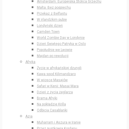
Amsterdam: Europejska Stolica Grzechu
Malta: Bez pośpiechu
Przekaz z Belfastu
W irlandzkim pubie
Londyński dzień
Camden Town
World Zombie Day w Londynie
Dzień Świętego Patryka w Oslo
Popołudnie we Lwowie
Majdan po rewolucji
Afryka
Życie w afrykańskiej dżungli
Kawa spod Kilimandżaro
W wiosce Masajów
Safari w Kenii: Masai Mara
Dzień z życia żeglarza
Brama Afryki
Na pokładzie Krilla
Odbicia Casablanki
Azja
Muharram i Aszura w Iranie
Przez pustkowia Kordanu