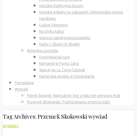
Irańskie tradycyjne bazary
Irańskie kobiety na zakupach i teherańskie centra
handlowe
Ludzie Palestyny
Na styku kultur
Granica palestyńsko-izraelska
Kadry z Sharm El Sheikh
Ameryka Łacińska
Dominikański targ
Karnawał w Punta Cana
Spacer po La Zona Colonial
Haitańska wioska w Dominikanie
Fotogaleria
Wywiad
Patryk Świątek: Najtrudniej jest zrobić ten pierwszy krok
Przemek Skokowski: Podróżowanie zmienia ludzi
Tag Archives: Przemek Skokowski wywiad
WYWIADY