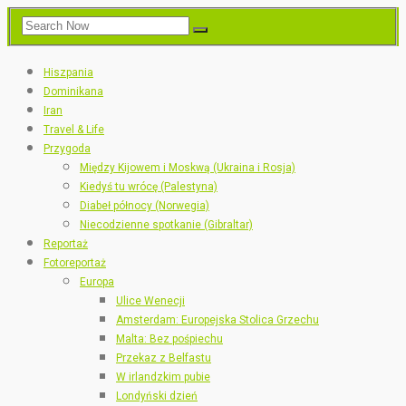
Hiszpania
Dominikana
Iran
Travel & Life
Przygoda
Między Kijowem i Moskwą (Ukraina i Rosja)
Kiedyś tu wrócę (Palestyna)
Diabeł północy (Norwegia)
Niecodzienne spotkanie (Gibraltar)
Reportaż
Fotoreportaż
Europa
Ulice Wenecji
Amsterdam: Europejska Stolica Grzechu
Malta: Bez pośpiechu
Przekaz z Belfastu
W irlandzkim pubie
Londyński dzień