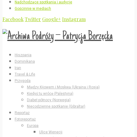
Nadchodzące spotkania i audycje
Gościnnie w mediach
Facebook
Twitter
Google+
Instagram
Hiszpania
Dominikana
Iran
Travel & Life
Przygoda
Między Kijowem i Moskwą (Ukraina i Rosja)
Kiedyś tu wrócę (Palestyna)
Diabeł północy (Norwegia)
Niecodzienne spotkanie (Gibraltar)
Reportaż
Fotoreportaż
Europa
Ulice Wenecji