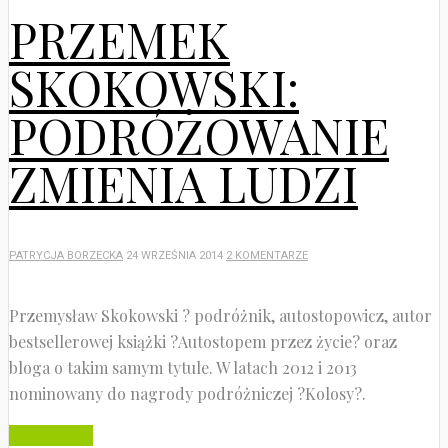
PRZEMEK
SKOKOWSKI:
PODRÓŻOWANIE
ZMIENIA LUDZI
PATRYCJA BORZECKA
24 WRZEŚNIA 2014
2 KOMENTARZE
Przemysław Skokowski ? podróżnik, autostopowicz, autor
bestsellerowej książki ?Autostopem przez życie? oraz
bloga o takim samym tytule. W latach 2012 i 2013
nominowany do nagrody podróżniczej ?Kolosy?.
Czytaj dalej