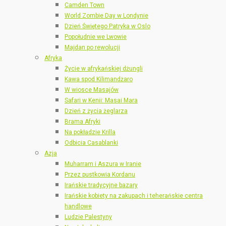
Camden Town
World Zombie Day w Londynie
Dzień Świętego Patryka w Oslo
Popołudnie we Lwowie
Majdan po rewolucji
Afryka
Życie w afrykańskiej dżungli
Kawa spod Kilimandżaro
W wiosce Masajów
Safari w Kenii: Masai Mara
Dzień z życia żeglarza
Brama Afryki
Na pokładzie Krilla
Odbicia Casablanki
Azja
Muharram i Aszura w Iranie
Przez pustkowia Kordanu
Irańskie tradycyjne bazary
Irańskie kobiety na zakupach i teherańskie centra
handlowe
Ludzie Palestyny