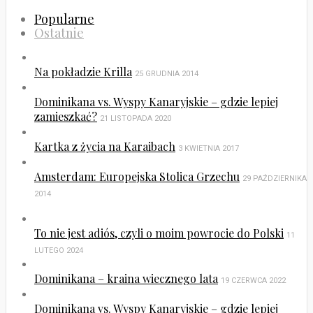
Popularne
Ostatnie
Na pokładzie Krilla
25 GRUDNIA 2014
Dominikana vs. Wyspy Kanaryjskie – gdzie lepiej
zamieszkać?
21 LISTOPADA 2020
Kartka z życia na Karaibach
3 KWIETNIA 2017
Amsterdam: Europejska Stolica Grzechu
29 PAŹDZIERNIKA
2014
To nie jest adiós, czyli o moim powrocie do Polski
11
LUTEGO 2024
Dominikana – kraina wiecznego lata
19 CZERWCA 2022
Dominikana vs. Wyspy Kanaryjskie – gdzie lepiej