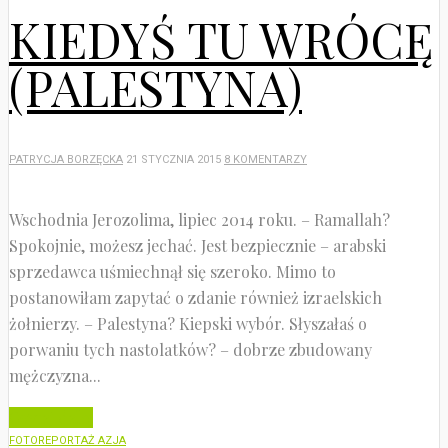
KIEDYŚ TU WRÓCĘ
(PALESTYNA)
PATRYCJA BORZĘCKA
21 STYCZNIA 2015
8 KOMENTARZY
Wschodnia Jerozolima, lipiec 2014 roku. – Ramallah?
Spokojnie, możesz jechać. Jest bezpiecznie – arabski
sprzedawca uśmiechnął się szeroko. Mimo to
postanowiłam zapytać o zdanie również izraelskich
żołnierzy. – Palestyna? Kiepski wybór. Słyszałaś o
porwaniu tych nastolatków? – dobrze zbudowany
mężczyzna...
Czytaj dalej
FOTOREPORTAŻ AZJA