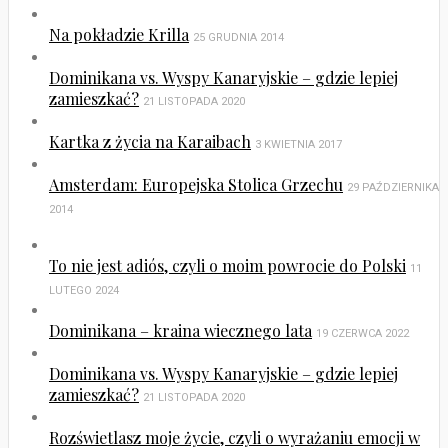
Na pokładzie Krilla
25 GRUDNIA 2014
Dominikana vs. Wyspy Kanaryjskie – gdzie lepiej
zamieszkać?
21 LISTOPADA 2020
Kartka z życia na Karaibach
3 KWIETNIA 2017
Amsterdam: Europejska Stolica Grzechu
29 PAŹDZIERNIKA
2014
To nie jest adiós, czyli o moim powrocie do Polski
11
LUTEGO 2024
Dominikana – kraina wiecznego lata
19 CZERWCA 2022
Dominikana vs. Wyspy Kanaryjskie – gdzie lepiej
zamieszkać?
21 LISTOPADA 2020
Rozświetlasz moje życie, czyli o wyrażaniu emocji w