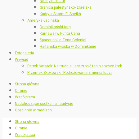
Na styku kultur
Granica palestyńsko-izraelska
Kadry z Sharm El Sheikh
Ameryka Łacińska
Dominikański targ
Karnawał w Punta Cana
Spacer po La Zona Colonial
Haitańska wioska w Dominikanie
Fotogaleria
Wywiad
Patryk Świątek: Najtrudniej jest zrobić ten pierwszy krok
Przemek Skokowski: Podróżowanie zmienia ludzi
Strona główna
O mnie
Współpraca
Nadchodzące spotkania i audycje
Gościnnie w mediach
Strona główna
O mnie
Współpraca