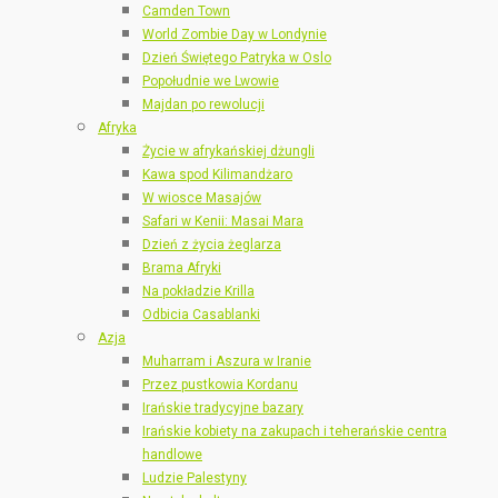
Camden Town
World Zombie Day w Londynie
Dzień Świętego Patryka w Oslo
Popołudnie we Lwowie
Majdan po rewolucji
Afryka
Życie w afrykańskiej dżungli
Kawa spod Kilimandżaro
W wiosce Masajów
Safari w Kenii: Masai Mara
Dzień z życia żeglarza
Brama Afryki
Na pokładzie Krilla
Odbicia Casablanki
Azja
Muharram i Aszura w Iranie
Przez pustkowia Kordanu
Irańskie tradycyjne bazary
Irańskie kobiety na zakupach i teherańskie centra
handlowe
Ludzie Palestyny