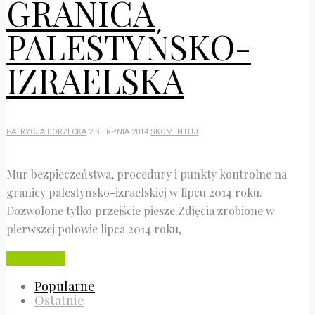
GRANICA
PALESTYŃSKO-
IZRAELSKA
PATRYCJA BORZECKA
2 SIERPNIA 2014
SKOMENTUJ
Mur bezpieczeństwa, procedury i punkty kontrolne na
granicy palestyńsko-izraelskiej w lipcu 2014 roku.
Dozwolone tylko przejście piesze.Zdjęcia zrobione w
pierwszej połowie lipca 2014 roku,
Czytaj dalej
Popularne
Ostatnie