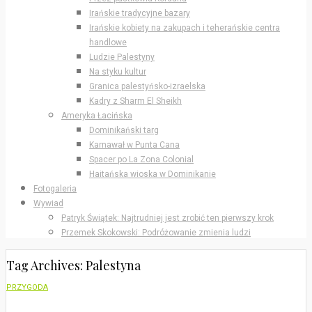
Irańskie tradycyjne bazary
Irańskie kobiety na zakupach i teherańskie centra
handlowe
Ludzie Palestyny
Na styku kultur
Granica palestyńsko-izraelska
Kadry z Sharm El Sheikh
Ameryka Łacińska
Dominikański targ
Karnawał w Punta Cana
Spacer po La Zona Colonial
Haitańska wioska w Dominikanie
Fotogaleria
Wywiad
Patryk Świątek: Najtrudniej jest zrobić ten pierwszy krok
Przemek Skokowski: Podróżowanie zmienia ludzi
Tag Archives: Palestyna
PRZYGODA