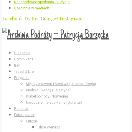
Nadchodzące spotkania i audycje
Gościnnie w mediach
Facebook
Twitter
Google+
Instagram
Hiszpania
Dominikana
Iran
Travel & Life
Przygoda
Między Kijowem i Moskwą (Ukraina i Rosja)
Kiedyś tu wrócę (Palestyna)
Diabeł północy (Norwegia)
Niecodzienne spotkanie (Gibraltar)
Reportaż
Fotoreportaż
Europa
Ulice Wenecji