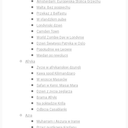
Amsterdam: Europejska Stolica Grzechu
Malta: Bez pośpiechu
Przekaz z Belfastu
W irlandzkim pubie
Londyński dzień
Camden Town
World Zombie Day w Londynie
Dzień Świętego Patryka w Oslo
Popołudnie we Lwowie
Majdan po rewolucji
Afryka
Życie w afrykańskiej dżungli
Kawa spod Kilimandżaro
W wiosce Masajów
Safari w Kenii: Masai Mara
Dzień z życia żeglarza
Brama Afryki
Na pokładzie Krilla
Odbicia Casablanki
Azja
Muharram i Aszura w Iranie
Przez pustkowia Kordanu