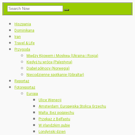
Hiszpania
Dominikana
Iran
Travel & Life
Przygoda
Między Kijowem i Moskwą (Ukraina i Rosja)
Kiedyś tu wrócę (Palestyna)
Diabeł północy (Norwegia)
Niecodzienne spotkanie (Gibraltar)
Reportaż
Fotoreportaż
Europa
Ulice Wenecji
Amsterdam: Europejska Stolica Grzechu
Malta: Bez pośpiechu
Przekaz z Belfastu
W irlandzkim pubie
Londyński dzień