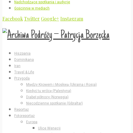
Nadchodzące spotkania i audycje
Gościnnie w mediach
Facebook
Twitter
Google+
Instagram
Hiszpania
Dominikana
Iran
Travel & Life
Przygoda
Między Kijowem i Moskwą (Ukraina i Rosja)
Kiedyś tu wrócę (Palestyna)
Diabeł północy (Norwegia)
Niecodzienne spotkanie (Gibraltar)
Reportaż
Fotoreportaż
Europa
Ulice Wenecji