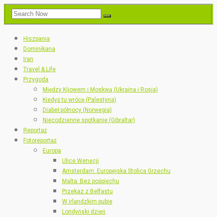
Hiszpania
Dominikana
Iran
Travel & Life
Przygoda
Między Kijowem i Moskwą (Ukraina i Rosja)
Kiedyś tu wrócę (Palestyna)
Diabeł północy (Norwegia)
Niecodzienne spotkanie (Gibraltar)
Reportaż
Fotoreportaż
Europa
Ulice Wenecji
Amsterdam: Europejska Stolica Grzechu
Malta: Bez pośpiechu
Przekaz z Belfastu
W irlandzkim pubie
Londyński dzień