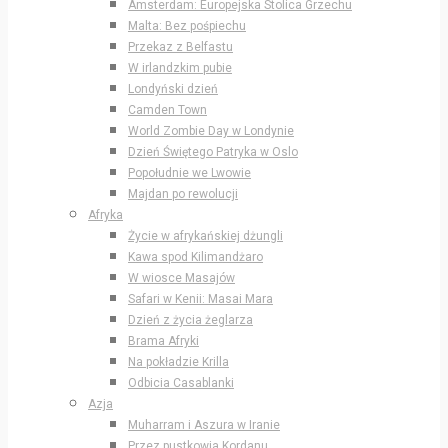
Amsterdam: Europejska Stolica Grzechu
Malta: Bez pośpiechu
Przekaz z Belfastu
W irlandzkim pubie
Londyński dzień
Camden Town
World Zombie Day w Londynie
Dzień Świętego Patryka w Oslo
Popołudnie we Lwowie
Majdan po rewolucji
Afryka
Życie w afrykańskiej dżungli
Kawa spod Kilimandżaro
W wiosce Masajów
Safari w Kenii: Masai Mara
Dzień z życia żeglarza
Brama Afryki
Na pokładzie Krilla
Odbicia Casablanki
Azja
Muharram i Aszura w Iranie
Przez pustkowia Kordanu