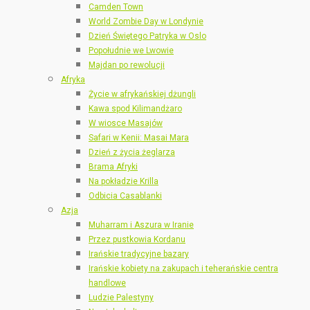
Camden Town
World Zombie Day w Londynie
Dzień Świętego Patryka w Oslo
Popołudnie we Lwowie
Majdan po rewolucji
Afryka
Życie w afrykańskiej dżungli
Kawa spod Kilimandżaro
W wiosce Masajów
Safari w Kenii: Masai Mara
Dzień z życia żeglarza
Brama Afryki
Na pokładzie Krilla
Odbicia Casablanki
Azja
Muharram i Aszura w Iranie
Przez pustkowia Kordanu
Irańskie tradycyjne bazary
Irańskie kobiety na zakupach i teherańskie centra
handlowe
Ludzie Palestyny