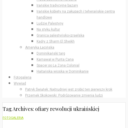
Irańskie tradycyjne bazary
Irańskie kobiety na zakupach i teherańskie centra
handlowe
Ludzie Palestyny
Na styku kultur
Granica palestyńsko-izraelska
Kadry z Sharm El Sheikh
Ameryka Łacińska
Dominikański targ
Karnawał w Punta Cana
Spacer po La Zona Colonial
Haitańska wioska w Dominikanie
Fotogaleria
Wywiad
Patryk Świątek: Najtrudniej jest zrobić ten pierwszy krok
Przemek Skokowski: Podróżowanie zmienia ludzi
Tag Archives: ofiary rewolucji ukraińskiej
FOTOGALERIA