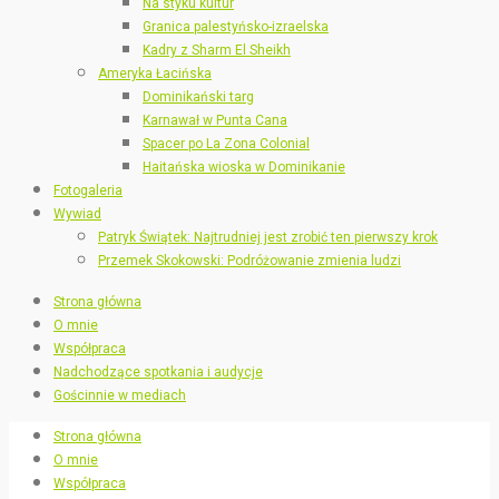
Na styku kultur
Granica palestyńsko-izraelska
Kadry z Sharm El Sheikh
Ameryka Łacińska
Dominikański targ
Karnawał w Punta Cana
Spacer po La Zona Colonial
Haitańska wioska w Dominikanie
Fotogaleria
Wywiad
Patryk Świątek: Najtrudniej jest zrobić ten pierwszy krok
Przemek Skokowski: Podróżowanie zmienia ludzi
Strona główna
O mnie
Współpraca
Nadchodzące spotkania i audycje
Gościnnie w mediach
Strona główna
O mnie
Współpraca