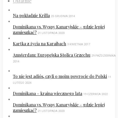
Ostatnie
Na pokładzie Krilla
25 GRUDNIA 2014
Dominikana vs. Wyspy Kanaryjskie – gdzie lepiej
zamieszkać?
21 LISTOPADA 2020
Kartka z życia na Karaibach
3 KWIETNIA 2017
Amsterdam: Europejska Stolica Grzechu
29 PAŹDZIERNIKA
2014
To nie jest adiós, czyli o moim powrocie do Polski
11
LUTEGO 2024
Dominikana – kraina wiecznego lata
19 CZERWCA 2022
Dominikana vs. Wyspy Kanaryjskie – gdzie lepiej
zamieszkać?
21 LISTOPADA 2020