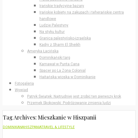
Irańskie tradycyjne bazary
Irańskie kobiety na zakupach i teherańskie centra
handlowe
Ludzie Palestyny
Na styku kultur
Granica palestyńsko-izraelska
Kadry z Sharm El Sheikh
Ameryka Łacińska
Dominikański targ
Karnawał w Punta Cana
Spacer po La Zona Colonial
Haitańska wioska w Dominikanie
Fotogaleria
Wywiad
Patryk Świątek: Najtrudniej jest zrobić ten pierwszy krok
Przemek Skokowski: Podróżowanie zmienia ludzi
Tag Archives: Mieszkanie w Hiszpanii
DOMINIKANA
HISZPANIA
TRAVEL & LIFESTYLE