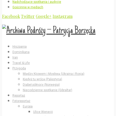
Nadchodzące spotkania i audycje
Gościnnie w mediach
Facebook
Twitter
Google+
Instagram
Hiszpania
Dominikana
Iran
Travel & Life
Przygoda
Między Kijowem i Moskwą (Ukraina i Rosja)
Kiedyś tu wrócę (Palestyna)
Diabeł północy (Norwegia)
Niecodzienne spotkanie (Gibraltar)
Reportaż
Fotoreportaż
Europa
Ulice Wenecji