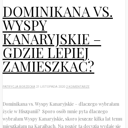
DOMINIKANA VS.
WYSPY
KANARYJSKIE –
GDZIE LEPIEJ
ZAMIESZKAĆ?
PATRYCJA BORZĘCKA
21 LISTOPADA 2020
2 KOMENTARZE
Dominikana vs. Wyspy Kanaryjskie – dlaczego wybrałam
życie w Hiszpanii? Sporo osób mnie pyta dlaczego
wybrałam Wyspy Kanaryjskie, skoro jeszcze kilka lat temu
mieszkałam na Karaibach. Na pozór ta decyzja wydaje się