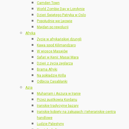
Camden Town
World Zombie Day w Londynie
Dzień Świętego Patryka w Oslo
Popołudnie we Lwowie
Majdan po rewolucji
Afryka
Życie w afrykańskiej dżungli
Kawa spod Kilimandżaro
W wiosce Masajów
Safari w Kenii: Masai Mara
Dzień z życia żeglarza
Brama Afryki
Na pokładzie Krilla
Odbicia Casablanki
Azja
Muharram i Aszura w Iranie
Przez pustkowia Kordanu
Irańskie tradycyjne bazary
Irańskie kobiety na zakupach i teherańskie centra
handlowe
Ludzie Palestyny