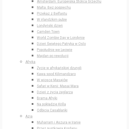
Amsterdam: Europejska Stolica Grzechu
Malta: Bez pośpiechu
Przekaz z Belfastu
W irlandzkim pubie
Londyński dzień
Camden Town
World Zombie Day w Londynie
Dzień Świętego Patryka w Oslo
Popołudnie we Lwowie
Majdan po rewolucji
Afryka
Życie w afrykańskiej dżungli
Kawa spod Kilimandżaro
W wiosce Masajów
Safari w Kenii: Masai Mara
Dzień z życia żeglarza
Brama Afryki
Na pokładzie Krilla
Odbicia Casablanki
Azja
Muharram i Aszura w Iranie
Przez pustkowia Kordanu