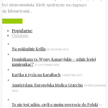
być niezrozumiała. Kiedy spojrzymy na ciągnące
się kilometrami...
Czytaj dalej
Popularne
Ostatnie
Na pokładzie Krilla
25 GRUDNIA 2014
Dominikana vs. Wyspy Kanaryjskie – gdzie lepiej
zamieszkać?
21 LISTOPADA 2020
Kartka z życia na Karaibach
3 KWIETNIA 2017
Amsterdam: Europejska Stolica Grzechu
29 PAŹDZIERNIKA
2014
To nie jest adiós, czyli o moim powrocie do Polski
11