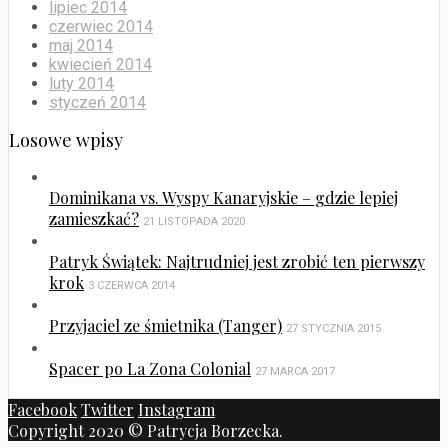
lipiec 2014
czerwiec 2014
maj 2014
kwiecień 2014
luty 2014
styczeń 2014
Losowe wpisy
Dominikana vs. Wyspy Kanaryjskie – gdzie lepiej
zamieszkać?
21 LISTOPADA 2020
Patryk Świątek: Najtrudniej jest zrobić ten pierwszy
krok
3 CZERWCA 2014
Przyjaciel ze śmietnika (Tanger)
27 STYCZNIA 2015
Spacer po La Zona Colonial
27 MARCA 2017
Facebook
Twitter
Instagram
Copyright 2020 © Patrycja Borzecka.