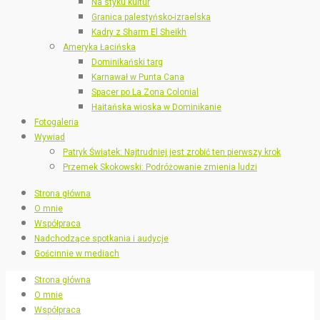
Na styku kultur
Granica palestyńsko-izraelska
Kadry z Sharm El Sheikh
Ameryka Łacińska
Dominikański targ
Karnawał w Punta Cana
Spacer po La Zona Colonial
Haitańska wioska w Dominikanie
Fotogaleria
Wywiad
Patryk Świątek: Najtrudniej jest zrobić ten pierwszy krok
Przemek Skokowski: Podróżowanie zmienia ludzi
Strona główna
O mnie
Współpraca
Nadchodzące spotkania i audycje
Gościnnie w mediach
Strona główna
O mnie
Współpraca