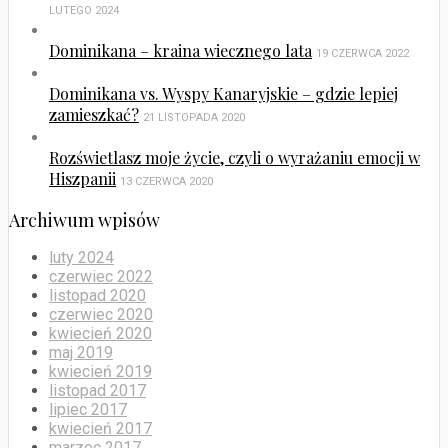
LUTEGO 2024
Dominikana – kraina wiecznego lata
19 CZERWCA 2022
Dominikana vs. Wyspy Kanaryjskie – gdzie lepiej
zamieszkać?
21 LISTOPADA 2020
Rozświetlasz moje życie, czyli o wyrażaniu emocji w
Hiszpanii
13 CZERWCA 2020
Archiwum wpisów
luty 2024
czerwiec 2022
listopad 2020
czerwiec 2020
kwiecień 2020
maj 2019
kwiecień 2019
listopad 2017
lipiec 2017
kwiecień 2017
marzec 2017