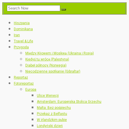
Hiszpania
Dominikana
Iran
Travel & Life
Przygoda
Między Kijowem i Moskwą (Ukraina i Rosja)
Kiedyś tu wrócę (Palestyna)
Diabeł północy (Norwegia)
Niecodzienne spotkanie (Gibraltar)
Reportaż
Fotoreportaż
Europa
Ulice Wenecji
Amsterdam: Europejska Stolica Grzechu
Malta: Bez pośpiechu
Przekaz z Belfastu
W irlandzkim pubie
Londyński dzień