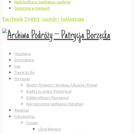
Nadchodzące spotkania i audycje
Gościnnie w mediach
Facebook
Twitter
Google+
Instagram
Hiszpania
Dominikana
Iran
Travel & Life
Przygoda
Między Kijowem i Moskwą (Ukraina i Rosja)
Kiedyś tu wrócę (Palestyna)
Diabeł północy (Norwegia)
Niecodzienne spotkanie (Gibraltar)
Reportaż
Fotoreportaż
Europa
Ulice Wenecji