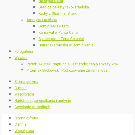
Na styku kultur
Granica palestyńsko-izraelska
Kadry z Sharm El Sheikh
Ameryka Łacińska
Dominikański targ
Karnawał w Punta Cana
Spacer po La Zona Colonial
Haitańska wioska w Dominikanie
Fotogaleria
Wywiad
Patryk Świątek: Najtrudniej jest zrobić ten pierwszy krok
Przemek Skokowski: Podróżowanie zmienia ludzi
Strona główna
O mnie
Współpraca
Nadchodzące spotkania i audycje
Gościnnie w mediach
Strona główna
O mnie
Współpraca