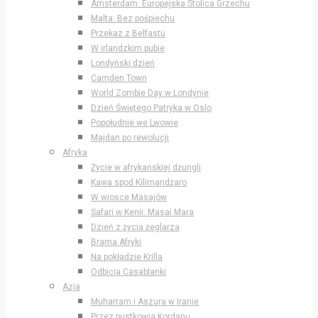
Amsterdam: Europejska Stolica Grzechu
Malta: Bez pośpiechu
Przekaz z Belfastu
W irlandzkim pubie
Londyński dzień
Camden Town
World Zombie Day w Londynie
Dzień Świętego Patryka w Oslo
Popołudnie we Lwowie
Majdan po rewolucji
Afryka
Życie w afrykańskiej dżungli
Kawa spod Kilimandżaro
W wiosce Masajów
Safari w Kenii: Masai Mara
Dzień z życia żeglarza
Brama Afryki
Na pokładzie Krilla
Odbicia Casablanki
Azja
Muharram i Aszura w Iranie
Przez pustkowia Kordanu