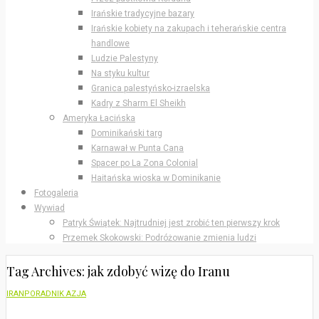
Irańskie tradycyjne bazary
Irańskie kobiety na zakupach i teherańskie centra
handlowe
Ludzie Palestyny
Na styku kultur
Granica palestyńsko-izraelska
Kadry z Sharm El Sheikh
Ameryka Łacińska
Dominikański targ
Karnawał w Punta Cana
Spacer po La Zona Colonial
Haitańska wioska w Dominikanie
Fotogaleria
Wywiad
Patryk Świątek: Najtrudniej jest zrobić ten pierwszy krok
Przemek Skokowski: Podróżowanie zmienia ludzi
Tag Archives: jak zdobyć wizę do Iranu
IRAN
PORADNIK AZJA