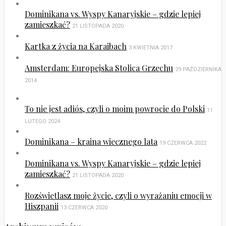
Dominikana vs. Wyspy Kanaryjskie – gdzie lepiej
zamieszkać?
21 LISTOPADA 2020
Kartka z życia na Karaibach
3 KWIETNIA 2017
Amsterdam: Europejska Stolica Grzechu
29 PAŹDZIERNIKA
2014
To nie jest adiós, czyli o moim powrocie do Polski
11
LUTEGO 2024
Dominikana – kraina wiecznego lata
19 CZERWCA 2022
Dominikana vs. Wyspy Kanaryjskie – gdzie lepiej
zamieszkać?
21 LISTOPADA 2020
Rozświetlasz moje życie, czyli o wyrażaniu emocji w
Hiszpanii
13 CZERWCA 2020