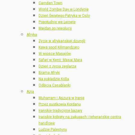
Camden Town
World Zombie Day w Londynie
Dzień Świętego Patryka w Oslo
Popołudnie we Lwowie
Majdan po rewolucji
Afryka
Życie w afrykańskiej dżungli
Kawa spod Kilimandżaro
W wiosce Masajów
Safari w Kenii: Masai Mara
Dzień z życia żeglarza
Brama Afryki
Na pokładzie Krilla
Odbicia Casablanki
Azja
Muharram i Aszura w Iranie
Przez pustkowia Kordanu
Irańskie tradycyjne bazary
Irańskie kobiety na zakupach i teherańskie centra
handlowe
Ludzie Palestyny