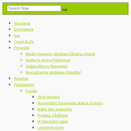
Hiszpania
Dominikana
Iran
Travel & Life
Przygoda
Między Kijowem i Moskwą (Ukraina i Rosja)
Kiedyś tu wrócę (Palestyna)
Diabeł północy (Norwegia)
Niecodzienne spotkanie (Gibraltar)
Reportaż
Fotoreportaż
Europa
Ulice Wenecji
Amsterdam: Europejska Stolica Grzechu
Malta: Bez pośpiechu
Przekaz z Belfastu
W irlandzkim pubie
Londyński dzień