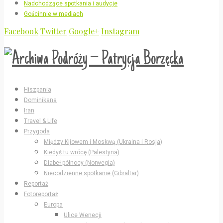
Nadchodzące spotkania i audycje
Gościnnie w mediach
Facebook
Twitter
Google+
Instagram
Hiszpania
Dominikana
Iran
Travel & Life
Przygoda
Między Kijowem i Moskwą (Ukraina i Rosja)
Kiedyś tu wrócę (Palestyna)
Diabeł północy (Norwegia)
Niecodzienne spotkanie (Gibraltar)
Reportaż
Fotoreportaż
Europa
Ulice Wenecji