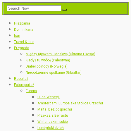
Hiszpania
Dominikana
Iran
Travel & Life
Przygoda
Między Kijowem i Moskwą (Ukraina i Rosja)
Kiedyś tu wrócę (Palestyna)
Diabeł północy (Norwegia)
Niecodzienne spotkanie (Gibraltar)
Reportaż
Fotoreportaż
Europa
Ulice Wenecji
Amsterdam: Europejska Stolica Grzechu
Malta: Bez pośpiechu
Przekaz z Belfastu
W irlandzkim pubie
Londyński dzień