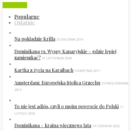
Czytaj dalej
Popularne
Ostatnie
Na pokładzie Krilla
25 GRUDNIA 2014
Dominikana vs. Wyspy Kanaryjskie – gdzie lepiej
zamieszkać?
21 LISTOPADA 2020
Kartka z życia na Karaibach
3 KWIETNIA 2017
Amsterdam: Europejska Stolica Grzechu
29 PAŹDZIERNIKA
2014
To nie jest adiós, czyli o moim powrocie do Polski
11
LUTEGO 2024
Dominikana – kraina wiecznego lata
19 CZERWCA 2022