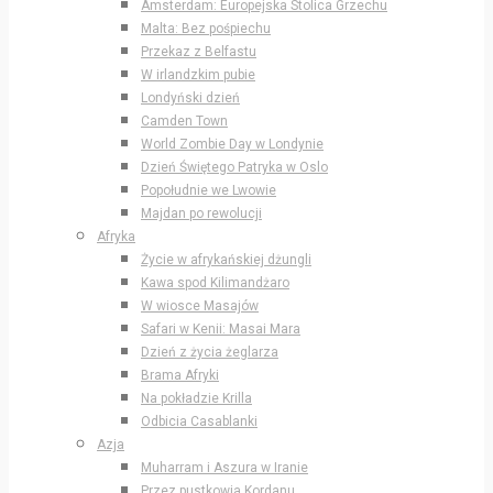
Amsterdam: Europejska Stolica Grzechu
Malta: Bez pośpiechu
Przekaz z Belfastu
W irlandzkim pubie
Londyński dzień
Camden Town
World Zombie Day w Londynie
Dzień Świętego Patryka w Oslo
Popołudnie we Lwowie
Majdan po rewolucji
Afryka
Życie w afrykańskiej dżungli
Kawa spod Kilimandżaro
W wiosce Masajów
Safari w Kenii: Masai Mara
Dzień z życia żeglarza
Brama Afryki
Na pokładzie Krilla
Odbicia Casablanki
Azja
Muharram i Aszura w Iranie
Przez pustkowia Kordanu