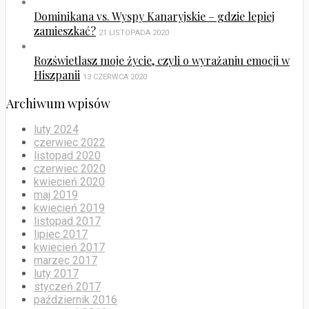
Dominikana vs. Wyspy Kanaryjskie – gdzie lepiej
zamieszkać?
21 LISTOPADA 2020
Rozświetlasz moje życie, czyli o wyrażaniu emocji w
Hiszpanii
13 CZERWCA 2020
Archiwum wpisów
luty 2024
czerwiec 2022
listopad 2020
czerwiec 2020
kwiecień 2020
maj 2019
kwiecień 2019
listopad 2017
lipiec 2017
kwiecień 2017
marzec 2017
luty 2017
styczeń 2017
październik 2016