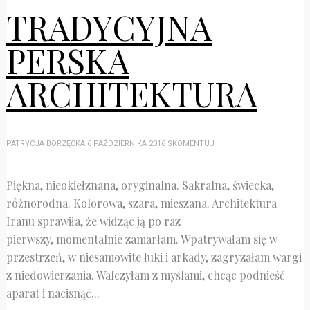
TRADYCYJNA
PERSKA
ARCHITEKTURA
PATRYCJA BORZĘCKA
6 PAŹDZIERNIKA 2016
SKOMENTUJ
Piękna, nieokiełznana, oryginalna. Sakralna, świecka,
różnorodna. Kolorowa, szara, mieszana. Architektura
Iranu sprawiła, że widząc ją po raz
pierwszy, momentalnie zamarłam. Wpatrywałam się w
przestrzeń, w niesamowite łuki i arkady, zagryzałam wargi
z niedowierzania. Walczyłam z myślami, chcąc podnieść
aparat i nacisnąć...