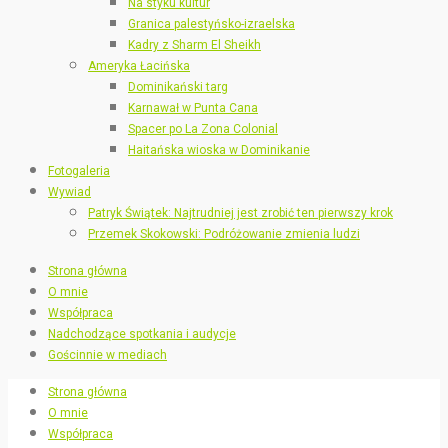
Na styku kultur
Granica palestyńsko-izraelska
Kadry z Sharm El Sheikh
Ameryka Łacińska
Dominikański targ
Karnawał w Punta Cana
Spacer po La Zona Colonial
Haitańska wioska w Dominikanie
Fotogaleria
Wywiad
Patryk Świątek: Najtrudniej jest zrobić ten pierwszy krok
Przemek Skokowski: Podróżowanie zmienia ludzi
Strona główna
O mnie
Współpraca
Nadchodzące spotkania i audycje
Gościnnie w mediach
Strona główna
O mnie
Współpraca