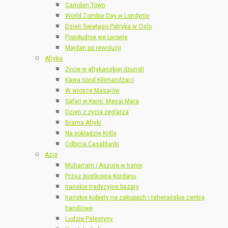
Camden Town
World Zombie Day w Londynie
Dzień Świętego Patryka w Oslo
Popołudnie we Lwowie
Majdan po rewolucji
Afryka
Życie w afrykańskiej dżungli
Kawa spod Kilimandżaro
W wiosce Masajów
Safari w Kenii: Masai Mara
Dzień z życia żeglarza
Brama Afryki
Na pokładzie Krilla
Odbicia Casablanki
Azja
Muharram i Aszura w Iranie
Przez pustkowia Kordanu
Irańskie tradycyjne bazary
Irańskie kobiety na zakupach i teherańskie centra
handlowe
Ludzie Palestyny