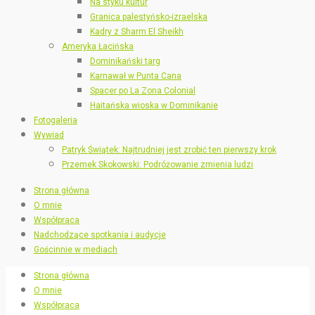
Na styku kultur
Granica palestyńsko-izraelska
Kadry z Sharm El Sheikh
Ameryka Łacińska
Dominikański targ
Karnawał w Punta Cana
Spacer po La Zona Colonial
Haitańska wioska w Dominikanie
Fotogaleria
Wywiad
Patryk Świątek: Najtrudniej jest zrobić ten pierwszy krok
Przemek Skokowski: Podróżowanie zmienia ludzi
Strona główna
O mnie
Współpraca
Nadchodzące spotkania i audycje
Gościnnie w mediach
Strona główna
O mnie
Współpraca