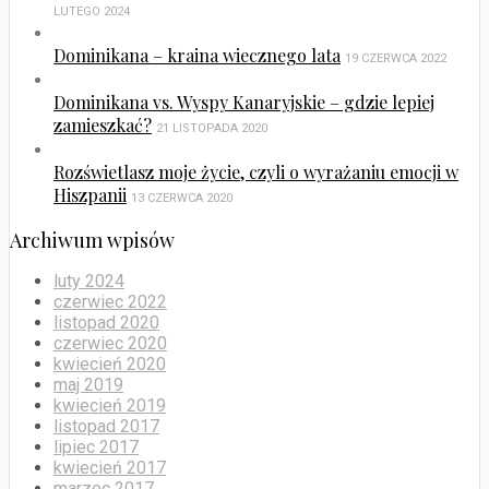
LUTEGO 2024
Dominikana – kraina wiecznego lata
19 CZERWCA 2022
Dominikana vs. Wyspy Kanaryjskie – gdzie lepiej
zamieszkać?
21 LISTOPADA 2020
Rozświetlasz moje życie, czyli o wyrażaniu emocji w
Hiszpanii
13 CZERWCA 2020
Archiwum wpisów
luty 2024
czerwiec 2022
listopad 2020
czerwiec 2020
kwiecień 2020
maj 2019
kwiecień 2019
listopad 2017
lipiec 2017
kwiecień 2017
marzec 2017