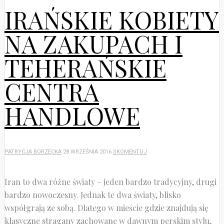
IRAŃSKIE KOBIETY
NA ZAKUPACH I
TEHERAŃSKIE
CENTRA
HANDLOWE
PATRYCJA BORZĘCKA
28 WRZEŚNIA 2016
SKOMENTUJ
Iran to dwa różne światy – jeden bardzo tradycyjny, drugi
bardzo nowoczesny. Jednak te dwa światy, blisko
współgrają ze sobą. Dlatego w mieście gdzie znajdują się
klasyczne stragany zachowane w dawnym perskim stylu,