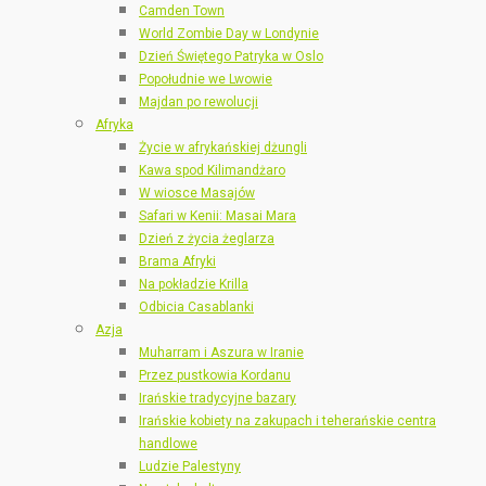
Camden Town
World Zombie Day w Londynie
Dzień Świętego Patryka w Oslo
Popołudnie we Lwowie
Majdan po rewolucji
Afryka
Życie w afrykańskiej dżungli
Kawa spod Kilimandżaro
W wiosce Masajów
Safari w Kenii: Masai Mara
Dzień z życia żeglarza
Brama Afryki
Na pokładzie Krilla
Odbicia Casablanki
Azja
Muharram i Aszura w Iranie
Przez pustkowia Kordanu
Irańskie tradycyjne bazary
Irańskie kobiety na zakupach i teherańskie centra
handlowe
Ludzie Palestyny