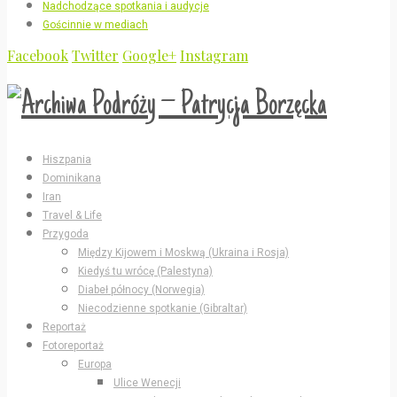
Nadchodzące spotkania i audycje
Gościnnie w mediach
Facebook
Twitter
Google+
Instagram
Hiszpania
Dominikana
Iran
Travel & Life
Przygoda
Między Kijowem i Moskwą (Ukraina i Rosja)
Kiedyś tu wrócę (Palestyna)
Diabeł północy (Norwegia)
Niecodzienne spotkanie (Gibraltar)
Reportaż
Fotoreportaż
Europa
Ulice Wenecji