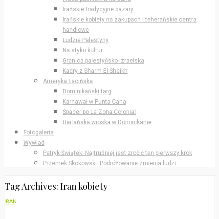
Irańskie tradycyjne bazary
Irańskie kobiety na zakupach i teherańskie centra
handlowe
Ludzie Palestyny
Na styku kultur
Granica palestyńsko-izraelska
Kadry z Sharm El Sheikh
Ameryka Łacińska
Dominikański targ
Karnawał w Punta Cana
Spacer po La Zona Colonial
Haitańska wioska w Dominikanie
Fotogaleria
Wywiad
Patryk Świątek: Najtrudniej jest zrobić ten pierwszy krok
Przemek Skokowski: Podróżowanie zmienia ludzi
Tag Archives: Iran kobiety
IRAN