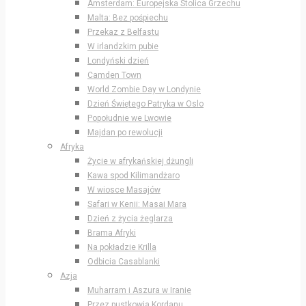
Amsterdam: Europejska Stolica Grzechu
Malta: Bez pośpiechu
Przekaz z Belfastu
W irlandzkim pubie
Londyński dzień
Camden Town
World Zombie Day w Londynie
Dzień Świętego Patryka w Oslo
Popołudnie we Lwowie
Majdan po rewolucji
Afryka
Życie w afrykańskiej dżungli
Kawa spod Kilimandżaro
W wiosce Masajów
Safari w Kenii: Masai Mara
Dzień z życia żeglarza
Brama Afryki
Na pokładzie Krilla
Odbicia Casablanki
Azja
Muharram i Aszura w Iranie
Przez pustkowia Kordanu