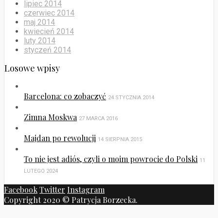
lipiec 2014
czerwiec 2014
maj 2014
kwiecień 2014
luty 2014
styczeń 2014
Losowe wpisy
Barcelona: co zobaczyć
24 STYCZNIA 2014
Zimna Moskwa
27 MARCA 2016
Majdan po rewolucji
14 SIERPNIA 2015
To nie jest adiós, czyli o moim powrocie do Polski
11
LUTEGO 2024
Facebook
Twitter
Instagram
Copyright 2020 © Patrycja Borzecka.