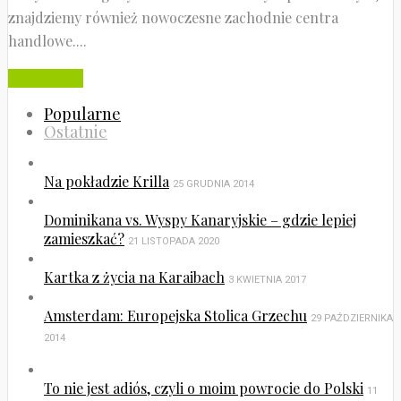
znajdziemy również nowoczesne zachodnie centra
handlowe....
Czytaj dalej
Popularne
Ostatnie
Na pokładzie Krilla
25 GRUDNIA 2014
Dominikana vs. Wyspy Kanaryjskie – gdzie lepiej
zamieszkać?
21 LISTOPADA 2020
Kartka z życia na Karaibach
3 KWIETNIA 2017
Amsterdam: Europejska Stolica Grzechu
29 PAŹDZIERNIKA
2014
To nie jest adiós, czyli o moim powrocie do Polski
11