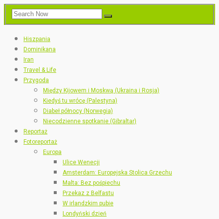
Hiszpania
Dominikana
Iran
Travel & Life
Przygoda
Między Kijowem i Moskwą (Ukraina i Rosja)
Kiedyś tu wrócę (Palestyna)
Diabeł północy (Norwegia)
Niecodzienne spotkanie (Gibraltar)
Reportaż
Fotoreportaż
Europa
Ulice Wenecji
Amsterdam: Europejska Stolica Grzechu
Malta: Bez pośpiechu
Przekaz z Belfastu
W irlandzkim pubie
Londyński dzień