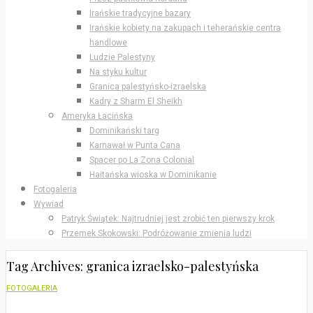
Irańskie tradycyjne bazary
Irańskie kobiety na zakupach i teherańskie centra
handlowe
Ludzie Palestyny
Na styku kultur
Granica palestyńsko-izraelska
Kadry z Sharm El Sheikh
Ameryka Łacińska
Dominikański targ
Karnawał w Punta Cana
Spacer po La Zona Colonial
Haitańska wioska w Dominikanie
Fotogaleria
Wywiad
Patryk Świątek: Najtrudniej jest zrobić ten pierwszy krok
Przemek Skokowski: Podróżowanie zmienia ludzi
Tag Archives: granica izraelsko-palestyńska
FOTOGALERIA