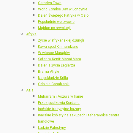
Camden Town
World Zombie Day w Londynie
Dzień Świętego Patryka w Oslo
Popołudnie we Lwowie
Majdan po rewolucji
Afryka
Życie w afrykańskiej dżungli
Kawa spod Kilimandżaro
W wiosce Masajów
Safari w Kenii: Masai Mara
Dzień z życia żeglarza
Brama Afryki
Na pokładzie Krilla
Odbicia Casablanki
Azja
Muharram i Aszura w Iranie
Przez pustkowia Kordanu
Irańskie tradycyjne bazary
Irańskie kobiety na zakupach i teherańskie centra
handlowe
Ludzie Palestyny