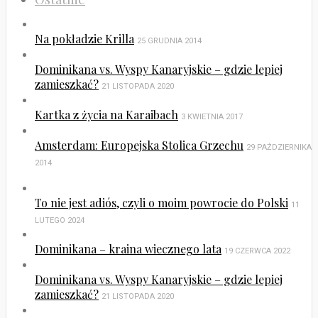
Na pokładzie Krilla
25 GRUDNIA 2014
Dominikana vs. Wyspy Kanaryjskie – gdzie lepiej
zamieszkać?
21 LISTOPADA 2020
Kartka z życia na Karaibach
3 KWIETNIA 2017
Amsterdam: Europejska Stolica Grzechu
29 PAŹDZIERNIKA
2014
To nie jest adiós, czyli o moim powrocie do Polski
11
LUTEGO 2024
Dominikana – kraina wiecznego lata
19 CZERWCA 2022
Dominikana vs. Wyspy Kanaryjskie – gdzie lepiej
zamieszkać?
21 LISTOPADA 2020