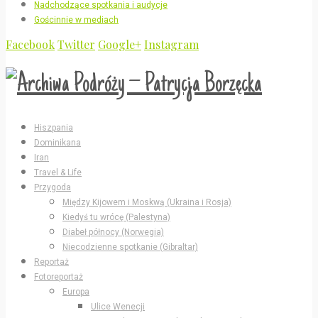
Nadchodzące spotkania i audycje
Gościnnie w mediach
Facebook
Twitter
Google+
Instagram
Hiszpania
Dominikana
Iran
Travel & Life
Przygoda
Między Kijowem i Moskwą (Ukraina i Rosja)
Kiedyś tu wrócę (Palestyna)
Diabeł północy (Norwegia)
Niecodzienne spotkanie (Gibraltar)
Reportaż
Fotoreportaż
Europa
Ulice Wenecji