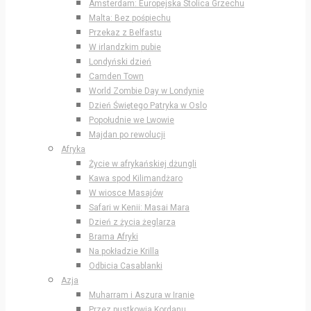
Amsterdam: Europejska Stolica Grzechu
Malta: Bez pośpiechu
Przekaz z Belfastu
W irlandzkim pubie
Londyński dzień
Camden Town
World Zombie Day w Londynie
Dzień Świętego Patryka w Oslo
Popołudnie we Lwowie
Majdan po rewolucji
Afryka
Życie w afrykańskiej dżungli
Kawa spod Kilimandżaro
W wiosce Masajów
Safari w Kenii: Masai Mara
Dzień z życia żeglarza
Brama Afryki
Na pokładzie Krilla
Odbicia Casablanki
Azja
Muharram i Aszura w Iranie
Przez pustkowia Kordanu