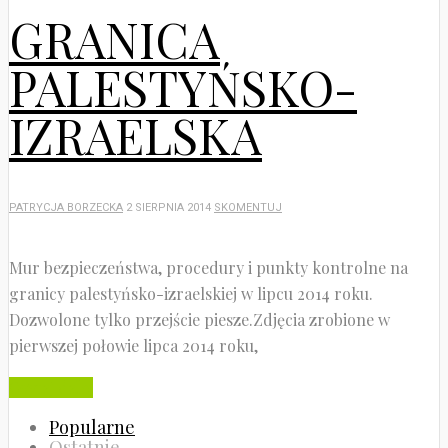
GRANICA
PALESTYŃSKO-
IZRAELSKA
PATRYCJA BORZECKA
2 SIERPNIA 2014
SKOMENTUJ
Mur bezpieczeństwa, procedury i punkty kontrolne na
granicy palestyńsko-izraelskiej w lipcu 2014 roku.
Dozwolone tylko przejście piesze.Zdjęcia zrobione w
pierwszej połowie lipca 2014 roku,
Czytaj dalej
Popularne
Ostatnie