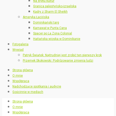
Na styku kultur
Granica palestyńsko-izraelska
Kadry z Sharm El Sheikh
Ameryka Łacińska
Dominikański targ
Karnawał w Punta Cana
Spacer po La Zona Colonial
Haitańska wioska w Dominikanie
Fotogaleria
Wywiad
Patryk Świątek: Najtrudniej jest zrobić ten pierwszy krok
Przemek Skokowski: Podróżowanie zmienia ludzi
Strona główna
O mnie
Współpraca
Nadchodzące spotkania i audycje
Gościnnie w mediach
Strona główna
O mnie
Współpraca