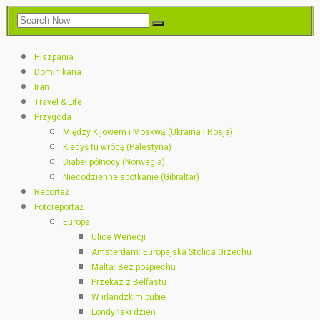
Hiszpania
Dominikana
Iran
Travel & Life
Przygoda
Między Kijowem i Moskwą (Ukraina i Rosja)
Kiedyś tu wrócę (Palestyna)
Diabeł północy (Norwegia)
Niecodzienne spotkanie (Gibraltar)
Reportaż
Fotoreportaż
Europa
Ulice Wenecji
Amsterdam: Europejska Stolica Grzechu
Malta: Bez pośpiechu
Przekaz z Belfastu
W irlandzkim pubie
Londyński dzień