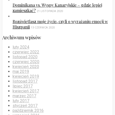
Dominikana vs. Wyspy Kanaryjskie – gdzie lepiej
zamieszkać?
21 LISTOPADA 2020
Rozświetlasz moje życie, czyli o wyrażaniu emocji w
Hiszpanii
13 CZERWCA 2020
Archiwum wpisów
luty 2024
czerwiec 2022
listopad 2020
czerwiec 2020
kwiecień 2020
maj 2019
kwiecień 2019
listopad 2017
lipiec 2017
kwiecień 2017
marzec 2017
luty 2017
styczeń 2017
październik 2016