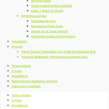
Na styku kultur
Granica palestyńsko-izraelska
Kadry z Sharm El Sheikh
Ameryka Łacińska
Dominikański targ
Karnawał w Punta Cana
Spacer po La Zona Colonial
Haitańska wioska w Dominikanie
Fotogaleria
Wywiad
Patryk Świątek: Najtrudniej jest zrobić ten pierwszy krok
Przemek Skokowski: Podróżowanie zmienia ludzi
Strona główna
O mnie
Współpraca
Nadchodzące spotkania i audycje
Gościnnie w mediach
Strona główna
O mnie
Współpraca