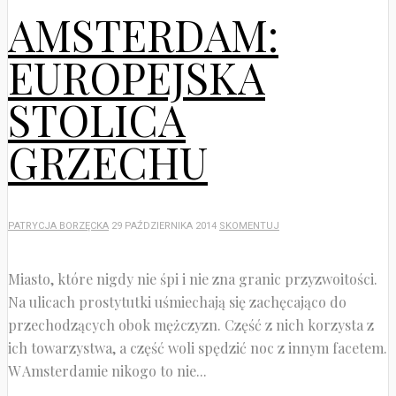
AMSTERDAM:
EUROPEJSKA
STOLICA
GRZECHU
PATRYCJA BORZĘCKA
29 PAŹDZIERNIKA 2014
SKOMENTUJ
Miasto, które nigdy nie śpi i nie zna granic przyzwoitości.
Na ulicach prostytutki uśmiechają się zachęcająco do
przechodzących obok mężczyzn. Część z nich korzysta z
ich towarzystwa, a część woli spędzić noc z innym facetem.
W Amsterdamie nikogo to nie...