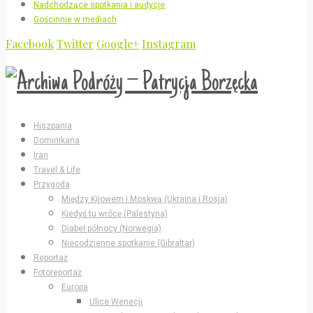
Nadchodzące spotkania i audycje
Gościnnie w mediach
Facebook
Twitter
Google+
Instagram
Hiszpania
Dominikana
Iran
Travel & Life
Przygoda
Między Kijowem i Moskwą (Ukraina i Rosja)
Kiedyś tu wrócę (Palestyna)
Diabeł północy (Norwegia)
Niecodzienne spotkanie (Gibraltar)
Reportaż
Fotoreportaż
Europa
Ulice Wenecji