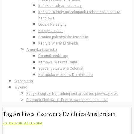
Irańskie tradycyjne bazary
Irańskie kobiety na zakupach i teherańskie centra
handlowe
Ludzie Palestyny
Na styku kultur
Granica palestyńsko-izraelska
Kadry z Sharm El Sheikh
Ameryka Łacińska
Dominikański targ
Karnawał w Punta Cana
Spacer po La Zona Colonial
Haitańska wioska w Dominikanie
Fotogaleria
Wywiad
Patryk Świątek: Najtrudniej jest zrobić ten pierwszy krok
Przemek Skokowski: Podróżowanie zmienia ludzi
Tag Archives: Czerwona Dzielnica Amsterdam
FOTOREPORTAŻ EUROPA