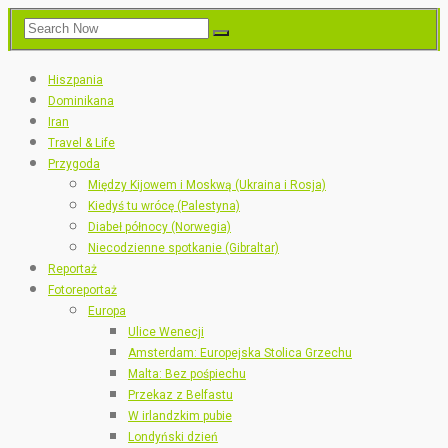
Hiszpania
Dominikana
Iran
Travel & Life
Przygoda
Między Kijowem i Moskwą (Ukraina i Rosja)
Kiedyś tu wrócę (Palestyna)
Diabeł północy (Norwegia)
Niecodzienne spotkanie (Gibraltar)
Reportaż
Fotoreportaż
Europa
Ulice Wenecji
Amsterdam: Europejska Stolica Grzechu
Malta: Bez pośpiechu
Przekaz z Belfastu
W irlandzkim pubie
Londyński dzień