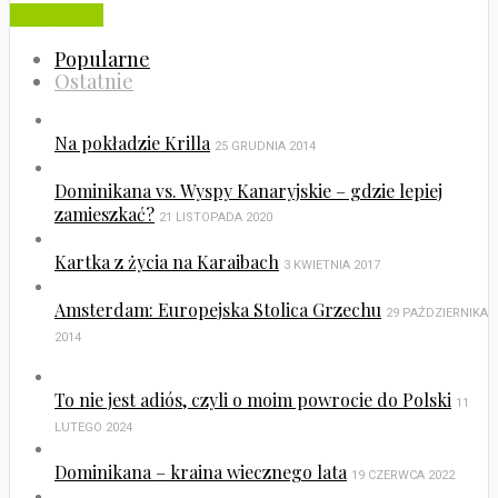
Czytaj dalej
Popularne
Ostatnie
Na pokładzie Krilla
25 GRUDNIA 2014
Dominikana vs. Wyspy Kanaryjskie – gdzie lepiej
zamieszkać?
21 LISTOPADA 2020
Kartka z życia na Karaibach
3 KWIETNIA 2017
Amsterdam: Europejska Stolica Grzechu
29 PAŹDZIERNIKA
2014
To nie jest adiós, czyli o moim powrocie do Polski
11
LUTEGO 2024
Dominikana – kraina wiecznego lata
19 CZERWCA 2022