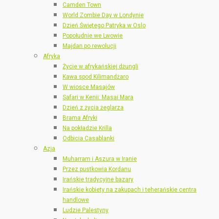
Camden Town
World Zombie Day w Londynie
Dzień Świętego Patryka w Oslo
Popołudnie we Lwowie
Majdan po rewolucji
Afryka
Życie w afrykańskiej dżungli
Kawa spod Kilimandżaro
W wiosce Masajów
Safari w Kenii: Masai Mara
Dzień z życia żeglarza
Brama Afryki
Na pokładzie Krilla
Odbicia Casablanki
Azja
Muharram i Aszura w Iranie
Przez pustkowia Kordanu
Irańskie tradycyjne bazary
Irańskie kobiety na zakupach i teherańskie centra
handlowe
Ludzie Palestyny