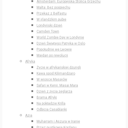
Amsterdam: Europejska Stolica Grzechu
Malta: Bez pośpiechu
Przekaz z Belfastu
W irlandzkim pubie
Londyński dzień
Camden Town
World Zombie Day w Londynie
Dzień Świętego Patryka w Oslo
Popołudnie we Lwowie
Majdan po rewolucji
Afryka
Życie w afrykańskiej dżungli
Kawa spod Kilimandżaro
W wiosce Masajów
Safari w Kenii: Masai Mara
Dzień z życia żeglarza
Brama Afryki
Na pokładzie Krilla
Odbicia Casablanki
Azja
Muharram i Aszura w Iranie
Przez pustkowia Kordanu