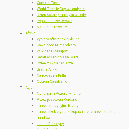
Camden Town
World Zombie Day w Londynie
Dzień Świętego Patryka w Oslo
Popołudnie we Lwowie
Majdan po rewolucji
Afryka
Życie w afrykańskiej dżungli
Kawa spod Kilimandżaro
W wiosce Masajów
Safari w Kenii: Masai Mara
Dzień z życia żeglarza
Brama Afryki
Na pokładzie Krilla
Odbicia Casablanki
Azja
Muharram i Aszura w Iranie
Przez pustkowia Kordanu
Irańskie tradycyjne bazary
Irańskie kobiety na zakupach i teherańskie centra
handlowe
Ludzie Palestyny