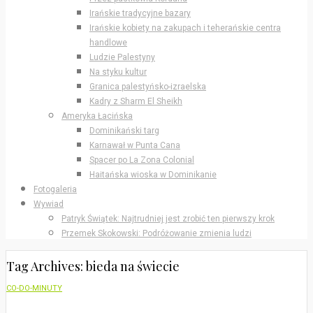
Irańskie tradycyjne bazary
Irańskie kobiety na zakupach i teherańskie centra
handlowe
Ludzie Palestyny
Na styku kultur
Granica palestyńsko-izraelska
Kadry z Sharm El Sheikh
Ameryka Łacińska
Dominikański targ
Karnawał w Punta Cana
Spacer po La Zona Colonial
Haitańska wioska w Dominikanie
Fotogaleria
Wywiad
Patryk Świątek: Najtrudniej jest zrobić ten pierwszy krok
Przemek Skokowski: Podróżowanie zmienia ludzi
Tag Archives: bieda na świecie
CO-DO-MINUTY