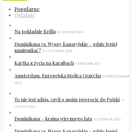
Popularne
Ostatnie
Na pokładzie Krilla
25 GRUDNIA 2014
Dominikana vs. Wyspy Kanaryjskie – gdzie lepiej
zamieszkać?
21 LISTOPADA 2020
Kartka z życia na Karaibach
3 KWIETNIA 2017
Amsterdam: Europejska Stolica Grzechu
29 PAŹDZIERNIKA
2014
To nie jest adiós, czyli o moim powrocie do Polski
11
LUTEGO 2024
Dominikana – kraina wiecznego lata
19 CZERWCA 2022
Dominikana vs. Wyspy Kanaryjskie – gdzie lepiej