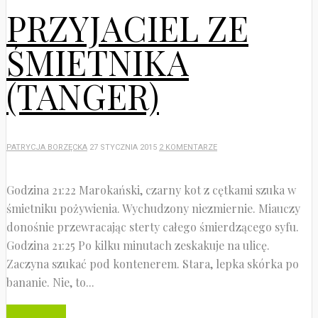
PRZYJACIEL ZE
ŚMIETNIKA
(TANGER)
PATRYCJA BORZĘCKA
27 STYCZNIA 2015
2 KOMENTARZE
Godzina 21:22 Marokański, czarny kot z cętkami szuka w
śmietniku pożywienia. Wychudzony niezmiernie. Miauczy
donośnie przewracając sterty całego śmierdzącego syfu.
Godzina 21:25 Po kilku minutach zeskakuje na ulicę.
Zaczyna szukać pod kontenerem. Stara, lepka skórka po
bananie. Nie, to...
Czytaj dalej