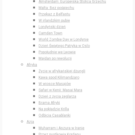
Amsterdam: Europejska Stolica Grzechu
Malta: Bez pośpiechu
Przekaz z Belfastu
W irlandzkim pubie
Londyński dzień
Camden Town
World Zombie Day w Londynie
Dzień Świętego Patryka w Oslo
Popołudnie we Lwowie
Majdan po rewolucji
Afryka
Życie w afrykańskiej dżungli
Kawa spod Kilimandżaro
W wiosce Masajów
Safari w Kenii: Masai Mara
Dzień z życia żeglarza
Brama Afryki
Na pokładzie Krilla
Odbicia Casablanki
Azja
Muharram i Aszura w Iranie
Przez pustkowia Kordanu