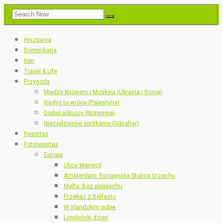
Hiszpania
Dominikana
Iran
Travel & Life
Przygoda
Między Kijowem i Moskwą (Ukraina i Rosja)
Kiedyś tu wrócę (Palestyna)
Diabeł północy (Norwegia)
Niecodzienne spotkanie (Gibraltar)
Reportaż
Fotoreportaż
Europa
Ulice Wenecji
Amsterdam: Europejska Stolica Grzechu
Malta: Bez pośpiechu
Przekaz z Belfastu
W irlandzkim pubie
Londyński dzień