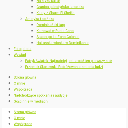
Na styku kultur
Granica palestyńsko-izraelska
Kadry z Sharm El Sheikh
Ameryka Łacińska
Dominikański targ
Karnawał w Punta Cana
Spacer po La Zona Colonial
Haitańska wioska w Dominikanie
Fotogaleria
Wywiad
Patryk Świątek: Najtrudniej jest zrobić ten pierwszy krok
Przemek Skokowski: Podróżowanie zmienia ludzi
Strona główna
O mnie
Współpraca
Nadchodzące spotkania i audycje
Gościnnie w mediach
Strona główna
O mnie
Współpraca