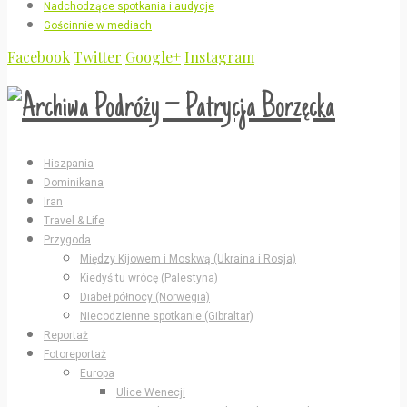
Nadchodzące spotkania i audycje
Gościnnie w mediach
Facebook
Twitter
Google+
Instagram
Hiszpania
Dominikana
Iran
Travel & Life
Przygoda
Między Kijowem i Moskwą (Ukraina i Rosja)
Kiedyś tu wrócę (Palestyna)
Diabeł północy (Norwegia)
Niecodzienne spotkanie (Gibraltar)
Reportaż
Fotoreportaż
Europa
Ulice Wenecji