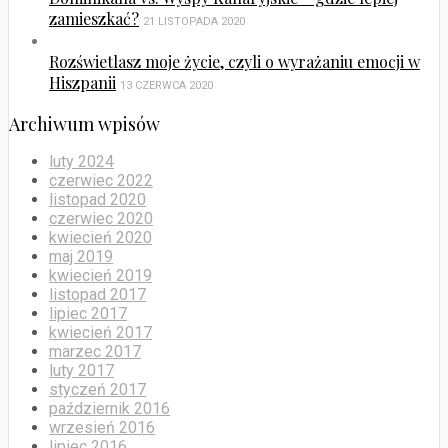
zamieszkać?
21 LISTOPADA 2020
Rozświetlasz moje życie, czyli o wyrażaniu emocji w
Hiszpanii
13 CZERWCA 2020
Archiwum wpisów
luty 2024
czerwiec 2022
listopad 2020
czerwiec 2020
kwiecień 2020
maj 2019
kwiecień 2019
listopad 2017
lipiec 2017
kwiecień 2017
marzec 2017
luty 2017
styczeń 2017
październik 2016
wrzesień 2016
lipiec 2016