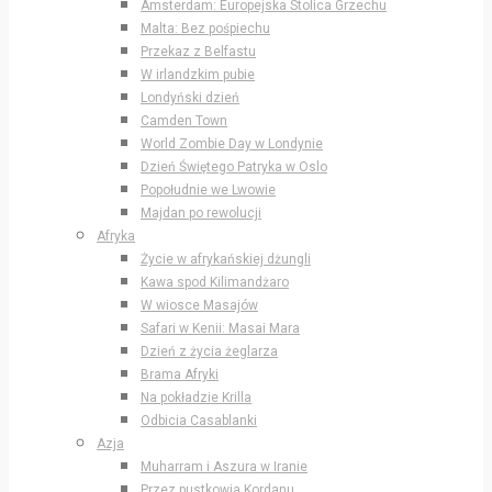
Amsterdam: Europejska Stolica Grzechu
Malta: Bez pośpiechu
Przekaz z Belfastu
W irlandzkim pubie
Londyński dzień
Camden Town
World Zombie Day w Londynie
Dzień Świętego Patryka w Oslo
Popołudnie we Lwowie
Majdan po rewolucji
Afryka
Życie w afrykańskiej dżungli
Kawa spod Kilimandżaro
W wiosce Masajów
Safari w Kenii: Masai Mara
Dzień z życia żeglarza
Brama Afryki
Na pokładzie Krilla
Odbicia Casablanki
Azja
Muharram i Aszura w Iranie
Przez pustkowia Kordanu