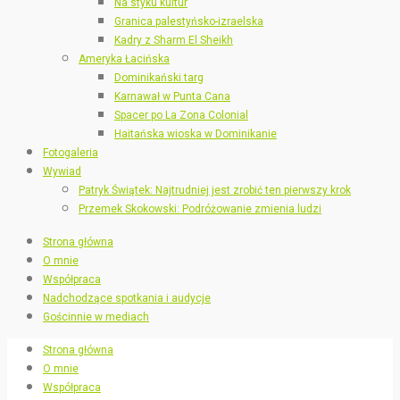
Na styku kultur
Granica palestyńsko-izraelska
Kadry z Sharm El Sheikh
Ameryka Łacińska
Dominikański targ
Karnawał w Punta Cana
Spacer po La Zona Colonial
Haitańska wioska w Dominikanie
Fotogaleria
Wywiad
Patryk Świątek: Najtrudniej jest zrobić ten pierwszy krok
Przemek Skokowski: Podróżowanie zmienia ludzi
Strona główna
O mnie
Współpraca
Nadchodzące spotkania i audycje
Gościnnie w mediach
Strona główna
O mnie
Współpraca