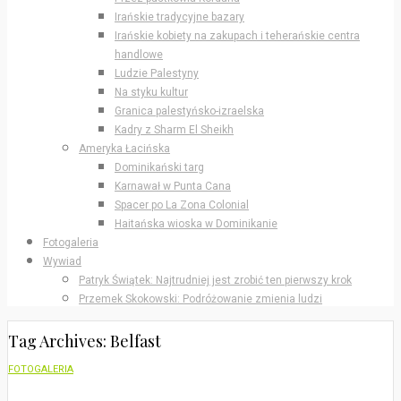
Irańskie tradycyjne bazary
Irańskie kobiety na zakupach i teherańskie centra
handlowe
Ludzie Palestyny
Na styku kultur
Granica palestyńsko-izraelska
Kadry z Sharm El Sheikh
Ameryka Łacińska
Dominikański targ
Karnawał w Punta Cana
Spacer po La Zona Colonial
Haitańska wioska w Dominikanie
Fotogaleria
Wywiad
Patryk Świątek: Najtrudniej jest zrobić ten pierwszy krok
Przemek Skokowski: Podróżowanie zmienia ludzi
Tag Archives: Belfast
FOTOGALERIA