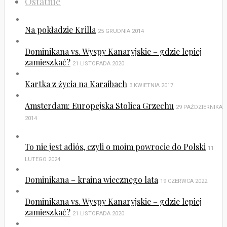
Ostatnie
Na pokładzie Krilla
25 GRUDNIA 2014
Dominikana vs. Wyspy Kanaryjskie – gdzie lepiej
zamieszkać?
21 LISTOPADA 2020
Kartka z życia na Karaibach
3 KWIETNIA 2017
Amsterdam: Europejska Stolica Grzechu
29 PAŹDZIERNIKA
2014
To nie jest adiós, czyli o moim powrocie do Polski
11
LUTEGO 2024
Dominikana – kraina wiecznego lata
19 CZERWCA 2022
Dominikana vs. Wyspy Kanaryjskie – gdzie lepiej
zamieszkać?
21 LISTOPADA 2020