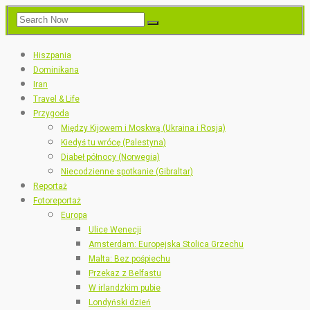
Hiszpania
Dominikana
Iran
Travel & Life
Przygoda
Między Kijowem i Moskwą (Ukraina i Rosja)
Kiedyś tu wrócę (Palestyna)
Diabeł północy (Norwegia)
Niecodzienne spotkanie (Gibraltar)
Reportaż
Fotoreportaż
Europa
Ulice Wenecji
Amsterdam: Europejska Stolica Grzechu
Malta: Bez pośpiechu
Przekaz z Belfastu
W irlandzkim pubie
Londyński dzień