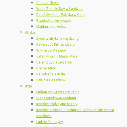
Camden Town
World Zombie Day w Londynie
Dzień Świętego Patryka w Oslo
Popołudnie we Lwowie
Majdan po rewolucji
Afryka
Życie w afrykańskiej dżungli
Kawa spod Kilimandżaro
W wiosce Masajów
Safari w Kenii: Masai Mara
Dzień z życia żeglarza
Brama Afryki
Na pokładzie Krilla
Odbicia Casablanki
Azja
Muharram i Aszura w Iranie
Przez pustkowia Kordanu
Irańskie tradycyjne bazary
Irańskie kobiety na zakupach i teherańskie centra
handlowe
Ludzie Palestyny