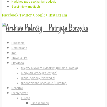
Nadchodzące spotkania i audycje
Gościnnie w mediach
Facebook
Twitter
Google+
Instagram
Hiszpania
Dominikana
Iran
Travel & Life
Przygoda
Między Kijowem i Moskwą (Ukraina i Rosja)
Kiedyś tu wrócę (Palestyna)
Diabeł północy (Norwegia)
Niecodzienne spotkanie (Gibraltar)
Reportaż
Fotoreportaż
Europa
Ulice Wenecji