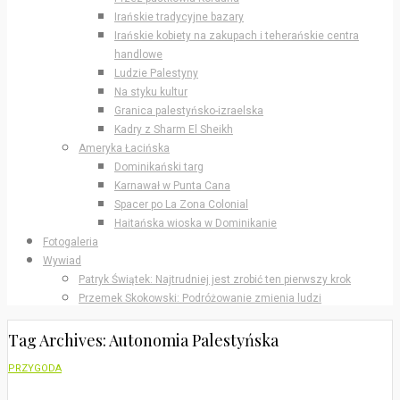
Irańskie tradycyjne bazary
Irańskie kobiety na zakupach i teherańskie centra
handlowe
Ludzie Palestyny
Na styku kultur
Granica palestyńsko-izraelska
Kadry z Sharm El Sheikh
Ameryka Łacińska
Dominikański targ
Karnawał w Punta Cana
Spacer po La Zona Colonial
Haitańska wioska w Dominikanie
Fotogaleria
Wywiad
Patryk Świątek: Najtrudniej jest zrobić ten pierwszy krok
Przemek Skokowski: Podróżowanie zmienia ludzi
Tag Archives: Autonomia Palestyńska
PRZYGODA