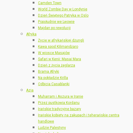
Camden Town
World Zombie Day w Londynie
Dzień Świętego Patryka w Oslo
Popołudnie we Lwowie
Majdan po rewolucji
Afryka
Życie w afrykańskiej dżungli
Kawa spod Kilimandżaro
W wiosce Masajów
Safari w Kenii: Masai Mara
Dzień z życia żeglarza
Brama Afryki
Na pokładzie Krilla
Odbicia Casablanki
Azja
Muharram i Aszura w Iranie
Przez pustkowia Kordanu
Irańskie tradycyjne bazary
Irańskie kobiety na zakupach i teherańskie centra
handlowe
Ludzie Palestyny