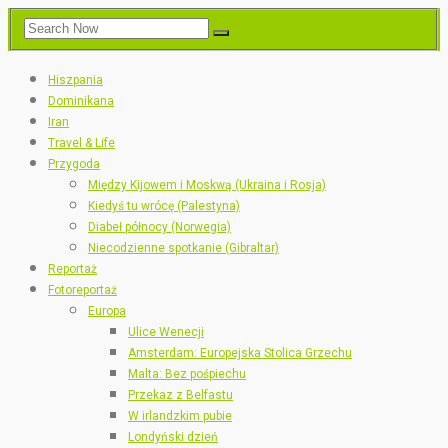
Hiszpania
Dominikana
Iran
Travel & Life
Przygoda
Między Kijowem i Moskwą (Ukraina i Rosja)
Kiedyś tu wrócę (Palestyna)
Diabeł północy (Norwegia)
Niecodzienne spotkanie (Gibraltar)
Reportaż
Fotoreportaż
Europa
Ulice Wenecji
Amsterdam: Europejska Stolica Grzechu
Malta: Bez pośpiechu
Przekaz z Belfastu
W irlandzkim pubie
Londyński dzień