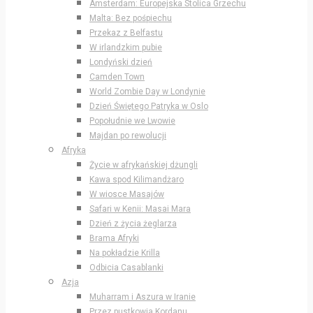
Amsterdam: Europejska Stolica Grzechu
Malta: Bez pośpiechu
Przekaz z Belfastu
W irlandzkim pubie
Londyński dzień
Camden Town
World Zombie Day w Londynie
Dzień Świętego Patryka w Oslo
Popołudnie we Lwowie
Majdan po rewolucji
Afryka
Życie w afrykańskiej dżungli
Kawa spod Kilimandżaro
W wiosce Masajów
Safari w Kenii: Masai Mara
Dzień z życia żeglarza
Brama Afryki
Na pokładzie Krilla
Odbicia Casablanki
Azja
Muharram i Aszura w Iranie
Przez pustkowia Kordanu