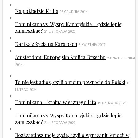
Na pokładzie Krilla
25 GRUDNIA 2014
Dominikana vs. Wyspy Kanaryjskie – gdzie lepiej
zamieszkać?
21 LISTOPADA 2020
Kartka z życia na Karaibach
3 KWIETNIA 2017
Amsterdam: Europejska Stolica Grzechu
29 PAŹDZIERNIKA
2014
To nie jest adiós, czyli o moim powrocie do Polski
11
LUTEGO 2024
Dominikana – kraina wiecznego lata
19 CZERWCA 2022
Dominikana vs. Wyspy Kanaryjskie – gdzie lepiej
zamieszkać?
21 LISTOPADA 2020
Rozświetlasz moje życie, czyli o wyrażaniu emocji w