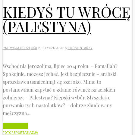
KIEDYŚ TU WRÓCĘ
(PALESTYNA)
PATRYCJA BORZĘCKA
21 STYCZNIA 2015
8 KOMENTARZY
Wschodnia Jerozolima, lipiec 2014 roku. – Ramallah?
Spokojnie, możesz jechać. Jest bezpiecznie – arabski
sprzedawca uśmiechnął się szeroko. Mimo to
postanowiłam zapytać o zdanie również izraelskich
żołnierzy. – Palestyna? Kiepski wybór. Słyszałaś o
porwaniu tych nastolatków? – dobrze zbudowany
mężczyzna...
Czytaj dalej
FOTOREPORTAŻ AZJA