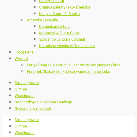
Na styku kultur
Granica palestyńsko-izraelska
Kadry z Sharm El Sheikh
Ameryka Łacińska
Dominikański targ
Karnawał w Punta Cana
Spacer po La Zona Colonial
Haitańska wioska w Dominikanie
Fotogaleria
Wywiad
Patryk Świątek: Najtrudniej jest zrobić ten pierwszy krok
Przemek Skokowski: Podróżowanie zmienia ludzi
Strona główna
O mnie
Współpraca
Nadchodzące spotkania i audycje
Gościnnie w mediach
Strona główna
O mnie
Współpraca