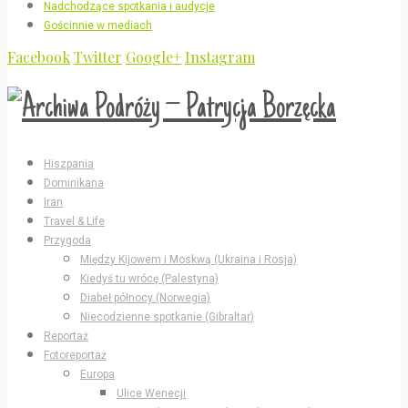
Nadchodzące spotkania i audycje
Gościnnie w mediach
Facebook
Twitter
Google+
Instagram
Hiszpania
Dominikana
Iran
Travel & Life
Przygoda
Między Kijowem i Moskwą (Ukraina i Rosja)
Kiedyś tu wrócę (Palestyna)
Diabeł północy (Norwegia)
Niecodzienne spotkanie (Gibraltar)
Reportaż
Fotoreportaż
Europa
Ulice Wenecji